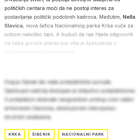
političkih centara moći da ne postoji interes za
postavljanje politički podobnih kadrova. Međutim,
Nella
Slavica
, nova šefica Nacionalnog parka Krka vuče za
sobom nekoliko tajni. A budući da nije htjela odgovoriti
na neka goruća pitanja sve više je špekulacija o
razlozima njenog imenovanja.
Ovaj je članak dio naše pretplatničke ponude.
Cjelokupni sadržaj dostupan je isključivo pretplatnicima.
S pretplatom dobivate neograničen pristup svim našim
arhiviranim člancima, ekskluzivnim intervjuima i
stručnim analizama.
KRKA
ŠIBENIK
NACIONALNI PARK