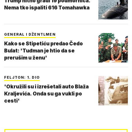
Trump hitno gradi 19 podmornica.
Nema tko ispaliti 616 Tomahawka
GENERAL I DŽENTLMEN
Kako se Stipetiću predao Čedo
Bulat: 'Tuđman je htio da se
prerušim u ženu'
FELJTON: 1. DIO
'Okružili su i izrešetali auto Blaža
Kraljevića. Onda su ga vukli po
cesti'