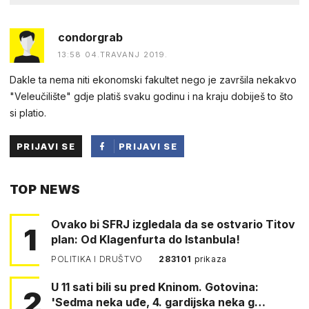
condorgrab
13:58 04.TRAVANJ 2019.
Dakle ta nema niti ekonomski fakultet nego je završila nekakvo
"Veleučilište" gdje platiš svaku godinu i na kraju dobiješ to što
si platio.
PRIJAVI SE
PRIJAVI SE
PUTEM
TOP NEWS
FACEBOOKA
Ovako bi SFRJ izgledala da se ostvario Titov
1
plan: Od Klagenfurta do Istanbula!
POLITIKA I DRUŠTVO
283101
prikaza
U 11 sati bili su pred Kninom. Gotovina:
2
'Sedma neka uđe, 4. gardijska neka g…