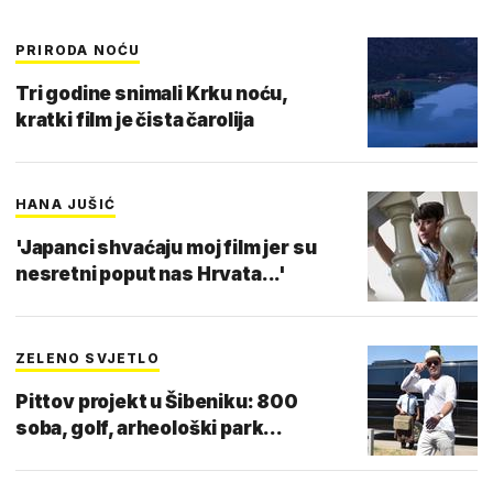
PRIRODA NOĆU
Tri godine snimali Krku noću,
kratki film je čista čarolija
HANA JUŠIĆ
'Japanci shvaćaju moj film jer su
nesretni poput nas Hrvata...'
ZELENO SVJETLO
Pittov projekt u Šibeniku: 800
soba, golf, arheološki park...