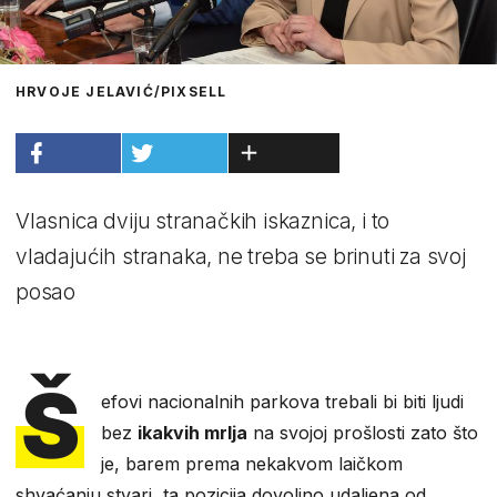
HRVOJE JELAVIĆ/PIXSELL
Vlasnica dviju stranačkih iskaznica, i to
vladajućih stranaka, ne treba se brinuti za svoj
posao
Š
efovi nacionalnih parkova trebali bi biti ljudi
bez
ikakvih mrlja
na svojoj prošlosti zato što
je, barem prema nekakvom laičkom
shvaćanju stvari, ta pozicija dovoljno udaljena od