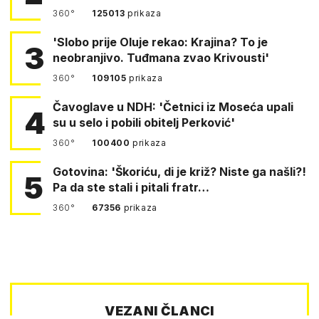
360°
125013
prikaza
'Slobo prije Oluje rekao: Krajina? To je
3
neobranjivo. Tuđmana zvao Krivousti'
360°
109105
prikaza
Čavoglave u NDH: 'Četnici iz Moseća upali
4
su u selo i pobili obitelj Perković'
360°
100400
prikaza
Gotovina: 'Škoriću, di je križ? Niste ga našli?!
5
Pa da ste stali i pitali fratr…
360°
67356
prikaza
VEZANI ČLANCI