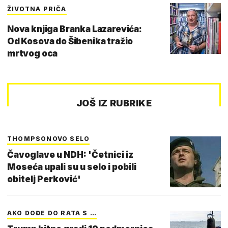
ŽIVOTNA PRIČA
Nova knjiga Branka Lazarevića:
Od Kosova do Šibenika tražio
mrtvog oca
JOŠ IZ RUBRIKE
THOMPSONOVO SELO
Čavoglave u NDH: 'Četnici iz
Moseća upali su u selo i pobili
obitelj Perković'
AKO DOĐE DO RATA S …