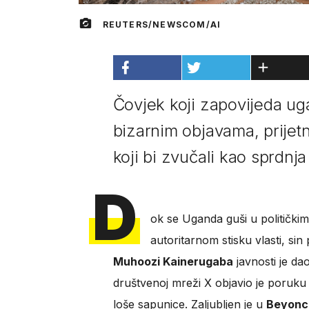
REUTERS/NEWSCOM/AI
Čovjek koji zapovijeda u
bizarnim objavama, prijet
koji bi zvučali kao sprdnja
D
ok se Uganda guši u političkim
autoritarnom stisku vlasti, sin
Muhoozi Kainerugaba
javnosti je da
društvenoj mreži X objavio je poruku 
loše sapunice. Zaljubljen je u
Beyonc