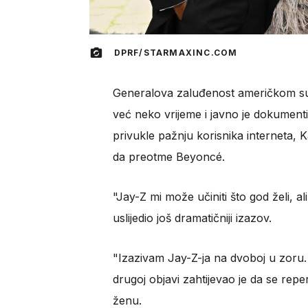
DPRF/STARMAXINC.COM
Generalova zaluđenost američkom supe
već neko vrijeme i javno je dokument
privukle pažnju korisnika interneta, 
da preotme Beyoncé.
"Jay-Z mi može učiniti što god želi, a
uslijedio još dramatičniji izazov.
"Izazivam Jay-Z-ja na dvoboj u zoru
drugoj objavi zahtijevao je da se repe
ženu.