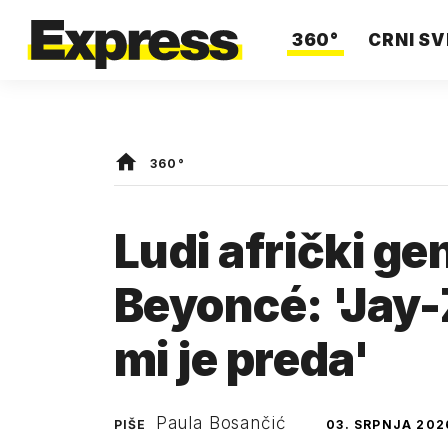
360°
CRNI SV
360°
Ludi afrički gen
Beyoncé: 'Jay-
mi je preda'
Paula Bosančić
PIŠE
03. SRPNJA 202