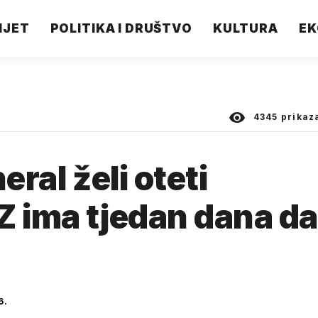
IJET
POLITIKA I DRUŠTVO
KULTURA
EK
4345
prikaz
eral želi oteti
Z ima tjedan dana d
6.