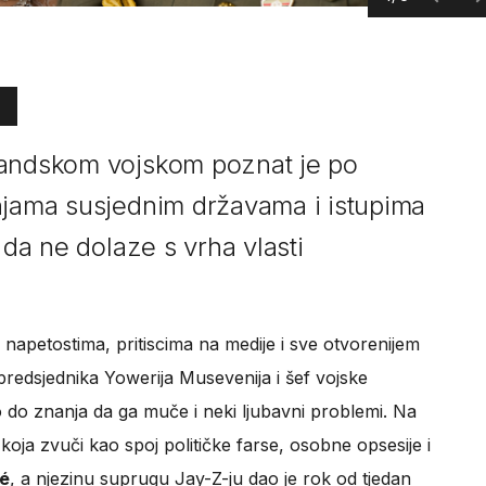
gandskom vojskom poznat je po
njama susjednim državama i istupima
 da ne dolaze s vrha vlasti
 napetostima, pritiscima na medije i sve otvorenijem
 predsjednika Yowerija Musevenija i šef vojske
o do znanja da ga muče i neki ljubavni problemi. Na
koja zvuči kao spoj političke farse, osobne opsesije i
é
, a njezinu suprugu Jay-Z-ju dao je rok od tjedan