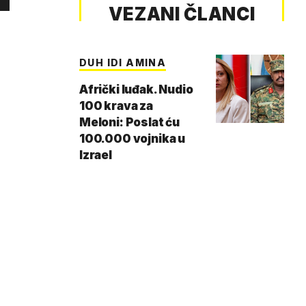
VEZANI ČLANCI
DUH IDI AMINA
Afrički luđak. Nudio
100 krava za
Meloni: Poslat ću
100.000 vojnika u
Izrael