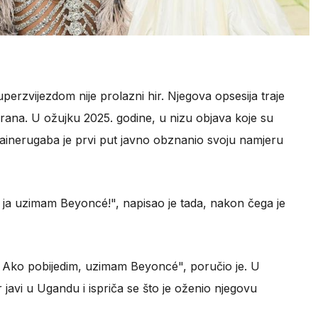
rzvijezdom nije prolazni hir. Njegova opsesija traje
irana. U ožujku 2025. godine, u nizu objava koje su
Kainerugaba je prvi put javno obznanio svoju namjeru
li ja uzimam Beyoncé!", napisao je tada, nakon čega je
. Ako pobijedim, uzimam Beyoncé", poručio je. U
r javi u Ugandu i ispriča se što je oženio njegovu