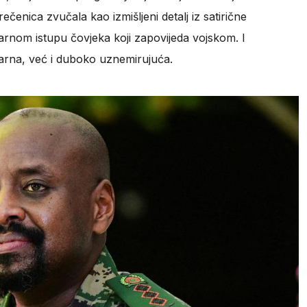
ečenica zvučala kao izmišljeni detalj iz satirične
stvarnom istupu čovjeka koji zapovijeda vojskom. I
izarna, već i duboko uznemirujuća.