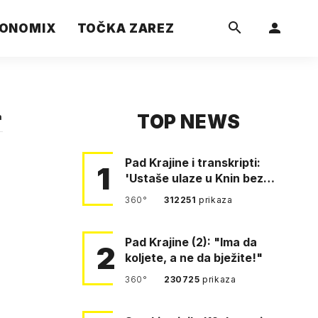
ONOMIX
TOČKA ZAREZ
TOP NEWS
a
Pad Krajine i transkripti:
1
'Ustaše ulaze u Knin bez
borbe. Mile, ovo je bežanij…
360°
312251
prikaza
a
Pad Krajine (2): "Ima da
2
koljete, a ne da bježite!"
360°
230725
prikaza