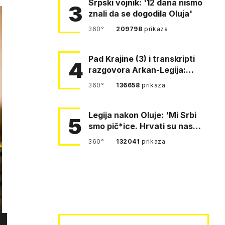
Srpski vojnik: '12 dana nismo
3
znali da se dogodila Oluja'
360°
209798
prikaza
Pad Krajine (3) i transkripti
4
razgovora Arkan-Legija:
'Čujem, prelazite ustašam…
360°
136658
prikaza
Legija nakon Oluje: 'Mi Srbi
5
smo pič*ice. Hrvati su nas
pomeli!'
360°
132041
prikaza