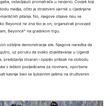
aba, ostavljajući promatrače u nevjerici. Čovjek koji
bodu medija, očito je strastveni vjernik u Ujedinjene
omantičnih pitanja. No, njegove objave nisu se
ko Beyoncé ne zna tko je on, organizirati prosvjed
sam, Beyoncé" na gradskom trgu.
kon ozbiljne demonstracije sile. Njegova naredba da
ujutro, uz poruku da svako izvještavanje u Ugandi
predstavlja stvaran i opipljiv pritisak na slobodu
odluke s teškim posljedicama za novinare, oporbene
sati kasnije bavi se ljubavnim jadima na društvenim