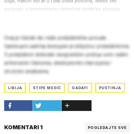
toga, nakon što je u Libiji izbila pobuna, Mesić bio
oprezan u komentiranju tamošnje političke situacije.
Ovaj je članak dio naše pretplatničke ponude.
Cjelokupni sadržaj dostupan je isključivo pretplatnicima.
S pretplatom dobivate neograničen pristup svim našim
arhiviranim člancima, ekskluzivnim intervjuima i
stručnim analizama.
LIBIJA
STIPE MESIĆ
GADAFI
PUSTINJA
KOMENTARI 1
POGLEDAJTE SVE