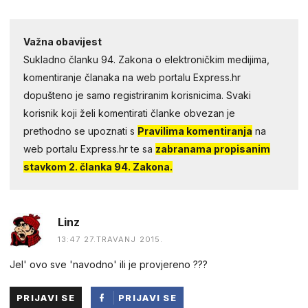
Važna obavijest
Sukladno članku 94. Zakona o elektroničkim medijima,
komentiranje članaka na web portalu Express.hr
dopušteno je samo registriranim korisnicima. Svaki
korisnik koji želi komentirati članke obvezan je
prethodno se upoznati s
Pravilima komentiranja
na
web portalu Express.hr te sa
zabranama propisanim
stavkom 2. članka 94. Zakona.
Linz
13:47 27.TRAVANJ 2015.
Jel' ovo sve 'navodno' ili je provjereno ???
PRIJAVI SE
PRIJAVI SE