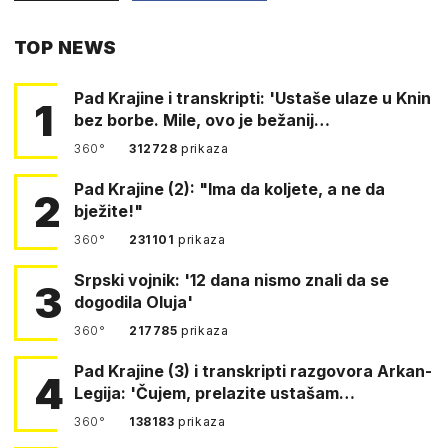
PUTEM
TOP NEWS
FACEBOOKA
Pad Krajine i transkripti: 'Ustaše ulaze u Knin
1
bez borbe. Mile, ovo je bežanij…
360°
312728
prikaza
Pad Krajine (2): "Ima da koljete, a ne da
2
bježite!"
360°
231101
prikaza
Srpski vojnik: '12 dana nismo znali da se
3
dogodila Oluja'
360°
217785
prikaza
Pad Krajine (3) i transkripti razgovora Arkan-
4
Legija: 'Čujem, prelazite ustašam…
360°
138183
prikaza