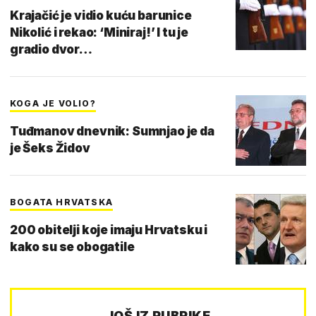
Krajačić je vidio kuću barunice
Nikolić i rekao: ‘Miniraj!’ I tu je
gradio dvor…
KOGA JE VOLIO?
Tuđmanov dnevnik: Sumnjao je da
je Šeks Židov
BOGATA HRVATSKA
200 obitelji koje imaju Hrvatsku i
kako su se obogatile
JOŠ IZ RUBRIKE