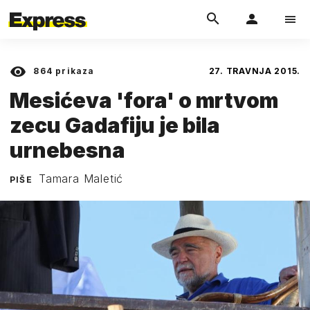
864
prikaza
27. TRAVNJA 2015.
Mesićeva 'fora' o mrtvom
zecu Gadafiju je bila
urnebesna
Tamara Maletić
PIŠE