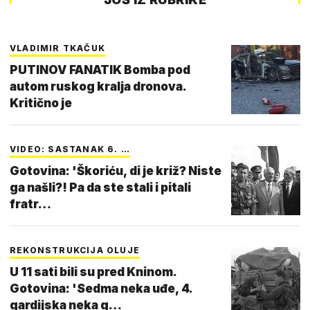
VLADIMIR TKAČUK
PUTINOV FANATIK Bomba pod
autom ruskog kralja dronova.
Kritično je
VIDEO: SASTANAK 6. …
Gotovina: 'Škoriću, di je križ? Niste
ga našli?! Pa da ste stali i pitali
fratr…
REKONSTRUKCIJA OLUJE
U 11 sati bili su pred Kninom.
Gotovina: 'Sedma neka uđe, 4.
gardijska neka g…