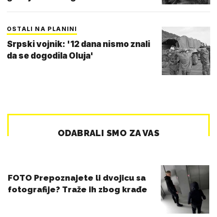
OSTALI NA PLANINI
Srpski vojnik: '12 dana nismo znali
da se dogodila Oluja'