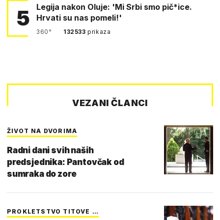
Legija nakon Oluje: 'Mi Srbi smo pič*ice.
5
Hrvati su nas pomeli!'
360°
132533
prikaza
VEZANI ČLANCI
ŽIVOT NA DVORIMA
Radni dani svih naših
predsjednika: Pantovčak od
sumraka do zore
PROKLETSTVO TITOVE …