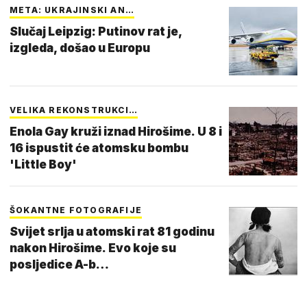
META: UKRAJINSKI AN…
Slučaj Leipzig: Putinov rat je,
izgleda, došao u Europu
VELIKA REKONSTRUKCI…
Enola Gay kruži iznad Hirošime. U 8 i
16 ispustit će atomsku bombu
'Little Boy'
ŠOKANTNE FOTOGRAFIJE
Svijet srlja u atomski rat 81 godinu
nakon Hirošime. Evo koje su
posljedice A-b…