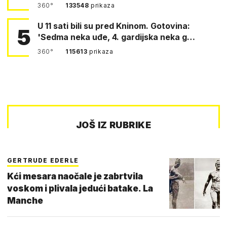
360°
133548
prikaza
U 11 sati bili su pred Kninom. Gotovina:
5
'Sedma neka uđe, 4. gardijska neka g…
360°
115613
prikaza
JOŠ IZ RUBRIKE
GERTRUDE EDERLE
Kći mesara naočale je zabrtvila
voskom i plivala jedući batake. La
Manche