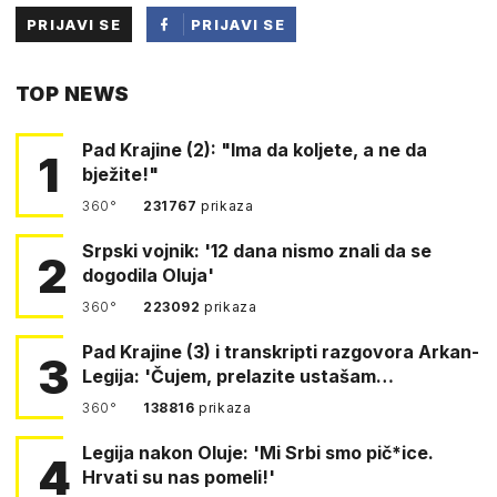
PRIJAVI SE
PRIJAVI SE
PUTEM
TOP NEWS
FACEBOOKA
Pad Krajine (2): "Ima da koljete, a ne da
1
bježite!"
360°
231767
prikaza
Srpski vojnik: '12 dana nismo znali da se
2
dogodila Oluja'
360°
223092
prikaza
Pad Krajine (3) i transkripti razgovora Arkan-
3
Legija: 'Čujem, prelazite ustašam…
360°
138816
prikaza
Legija nakon Oluje: 'Mi Srbi smo pič*ice.
4
Hrvati su nas pomeli!'