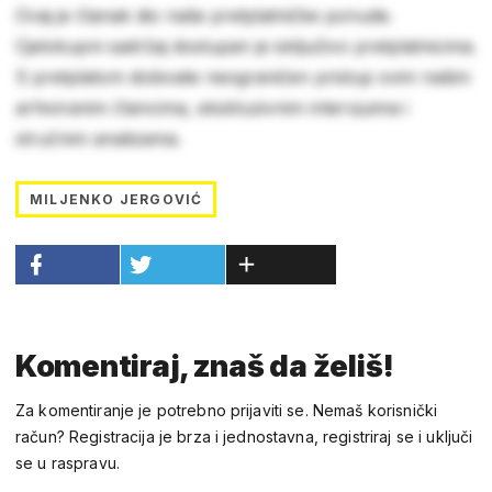
Ovaj je članak dio naše pretplatničke ponude.
Cjelokupni sadržaj dostupan je isključivo pretplatnicima.
S pretplatom dobivate neograničen pristup svim našim
arhiviranim člancima, ekskluzivnim intervjuima i
stručnim analizama.
MILJENKO JERGOVIĆ
Komentiraj, znaš da želiš!
Za komentiranje je potrebno prijaviti se. Nemaš korisnički
račun? Registracija je brza i jednostavna, registriraj se i uključi
se u raspravu.