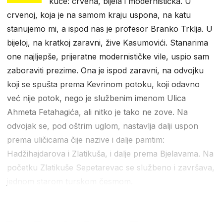
kuće: crvena, bijela i modernistička. U
crvenoj, koja je na samom kraju uspona, na katu
stanujemo mi, a ispod nas je profesor Branko Trklja. U
bijeloj, na kratkoj zaravni, žive Kasumovići. Stanarima
one najljepše, prijeratne modernističke vile, uspio sam
zaboraviti prezime. Ona je ispod zaravni, na odvojku
koji se spušta prema Kevrinom potoku, koji odavno
već nije potok, nego je službenim imenom Ulica
Ahmeta Fetahagića, ali nitko je tako ne zove. Na
odvojak se, pod oštrim uglom, nastavlja dalji uspon
prema uličicama čije nazive i dalje pamtim:
Hadžihajdarova i Zlatikuša, i dalje prema Bjelavama. Na
početku Zlatikuše Sepetarevac se službeno i završava,
jednom starom turskom česmom.