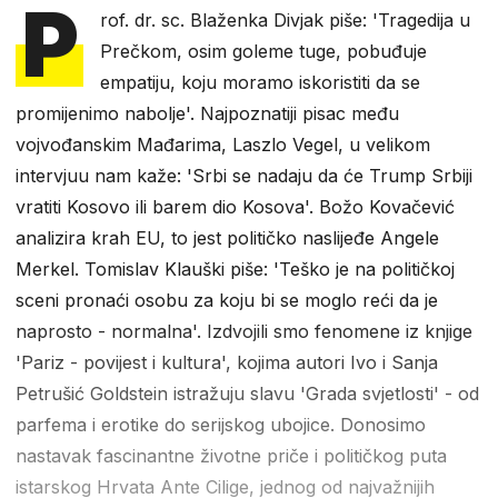
P
rof. dr. sc. Blaženka Divjak piše: 'Tragedija u
Prečkom, osim goleme tuge, pobuđuje
empatiju, koju moramo iskoristiti da se
promijenimo nabolje'. Najpoznatiji pisac među
vojvođanskim Mađarima, Laszlo Vegel, u velikom
intervjuu nam kaže: 'Srbi se nadaju da će Trump Srbiji
vratiti Kosovo ili barem dio Kosova'. Božo Kovačević
analizira krah EU, to jest političko naslijeđe Angele
Merkel. Tomislav Klauški piše: 'Teško je na političkoj
sceni pronaći osobu za koju bi se moglo reći da je
naprosto - normalna'. Izdvojili smo fenomene iz knjige
'Pariz - povijest i kultura', kojima autori Ivo i Sanja
Petrušić Goldstein istražuju slavu 'Grada svjetlosti' - od
parfema i erotike do serijskog ubojice. Donosimo
nastavak fascinantne životne priče i političkog puta
istarskog Hrvata Ante Cilige, jednog od najvažnijih