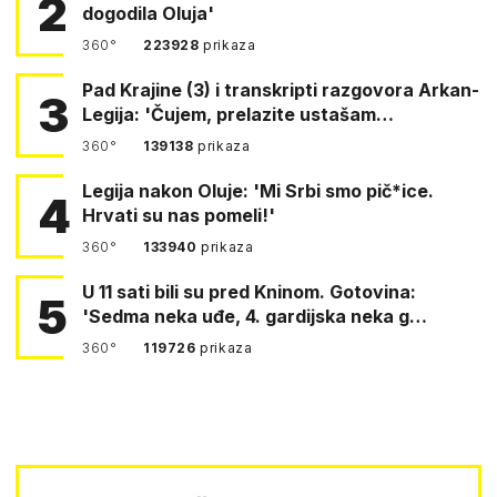
2
dogodila Oluja'
360°
223928
prikaza
Pad Krajine (3) i transkripti razgovora Arkan-
3
Legija: 'Čujem, prelazite ustašam…
360°
139138
prikaza
Legija nakon Oluje: 'Mi Srbi smo pič*ice.
4
Hrvati su nas pomeli!'
360°
133940
prikaza
U 11 sati bili su pred Kninom. Gotovina:
5
'Sedma neka uđe, 4. gardijska neka g…
360°
119726
prikaza