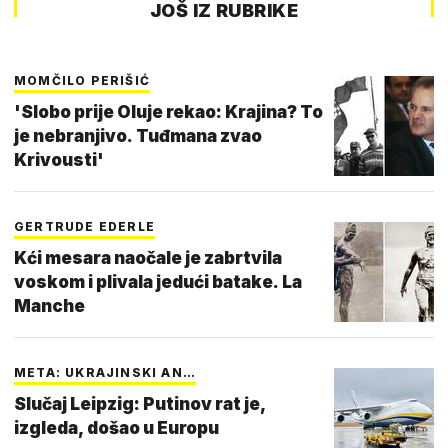
JOŠ IZ RUBRIKE
MOMČILO PERIŠIĆ
'Slobo prije Oluje rekao: Krajina? To
je nebranjivo. Tuđmana zvao
Krivousti'
GERTRUDE EDERLE
Kći mesara naočale je zabrtvila
voskom i plivala jedući batake. La
Manche
META: UKRAJINSKI AN…
Slučaj Leipzig: Putinov rat je,
izgleda, došao u Europu