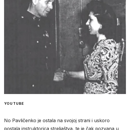
YOUTUBE
No Pavličenko je ostala na svojoj strani i uskoro
postala instruktorica streljaštva, te je čak pozvana u