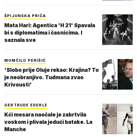
ŠPIJUNSKA PRIČA
Mata Hari: Agentica 'H 21' Spavala
bi s diplomatima i časnicima. I
saznala sve
MOMČILO PERIŠIĆ
'Slobo prije Oluje rekao: Krajina? To
je neobranjivo. Tuđmana zvao
Krivousti'
GERTRUDE EDERLE
Kći mesara naočale je zabrtvila
voskom i plivala jedući batake. La
Manche