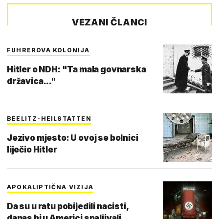
VEZANI ČLANCI
FUHREROVA KOLONIJA
Hitler o NDH: "Ta mala govnarska
državica..."
BEELITZ-HEILSTATTEN
Jezivo mjesto: U ovoj se bolnici
liječio Hitler
APOKALIPTIČNA VIZIJA
Da su u ratu pobijedili nacisti,
danas bi u Americi spaljivali