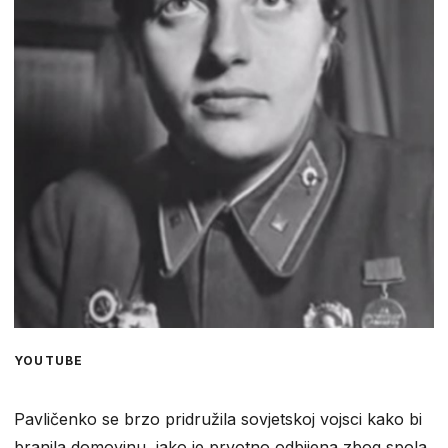
YOUTUBE
Pavličenko se brzo pridružila sovjetskoj vojsci kako bi
branila domovinu, iako je prvotno odbijena zbog spola.