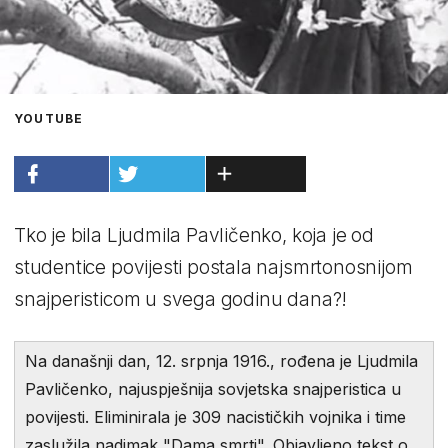
YOUTUBE
Tko je bila Ljudmila Pavličenko, koja je od
studentice povijesti postala najsmrtonosnijom
snajperisticom u svega godinu dana?!
Na današnji dan, 12. srpnja 1916., rođena je Ljudmila
Pavličenko, najuspješnija sovjetska snajperistica u
povijesti. Eliminirala je 309 nacističkih vojnika i time
zaslužila nadimak "Dama smrti". Objavljeno tekst o