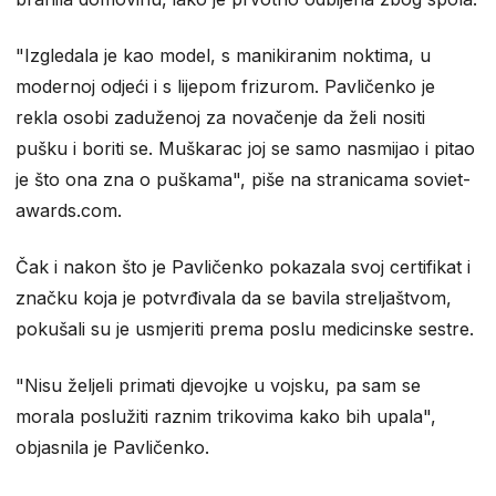
"Izgledala je kao model, s manikiranim noktima, u
modernoj odjeći i s lijepom frizurom. Pavličenko je
rekla osobi zaduženoj za novačenje da želi nositi
pušku i boriti se. Muškarac joj se samo nasmijao i pitao
je što ona zna o puškama", piše na stranicama soviet-
awards.com.
Čak i nakon što je Pavličenko pokazala svoj certifikat i
značku koja je potvrđivala da se bavila streljaštvom,
pokušali su je usmjeriti prema poslu medicinske sestre.
"Nisu željeli primati djevojke u vojsku, pa sam se
morala poslužiti raznim trikovima kako bih upala",
objasnila je Pavličenko.