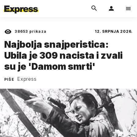
38653
prikaza
12. SRPNJA 2026.
Najbolja snajperistica:
Ubila je 309 nacista i zvali
su je 'Damom smrti'
Express
PIŠE