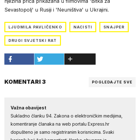
njezina priča prikazana u filmovima 'Bitka za
Sevastopolj' u Rusiji i 'Neuništiva' u Ukrajini.
LJUDMILA PAVLIČENKO
NACISTI
SNAJPER
DRUGI SVJETSKI RAT
KOMENTARI 3
POGLEDAJTE SVE
Važna obavijest
Sukladno članku 94. Zakona o elektroničkim medijima,
komentiranje članaka na web portalu Express.hr
dopušteno je samo registriranim korisnicima. Svaki