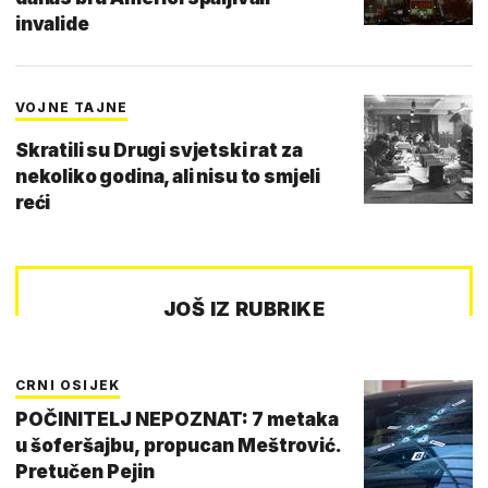
invalide
VOJNE TAJNE
Skratili su Drugi svjetski rat za
nekoliko godina, ali nisu to smjeli
reći
JOŠ IZ RUBRIKE
CRNI OSIJEK
POČINITELJ NEPOZNAT: 7 metaka
u šoferšajbu, propucan Meštrović.
Pretučen Pejin