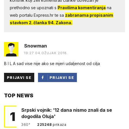
korisnik koji želi komentirati članke obvezan je
prethodno se upoznati s
Pravilima komentiranja
na
web portalu Express.hr te sa
zabranama propisanim
stavkom 2. članka 94. Zakona.
Snowman
19:27 04.OŽUJAK 2018.
B I L A sad vise nije ako se mjeri udaljenost od cilja
PRIJAVI SE
PRIJAVI SE
PUTEM
TOP NEWS
FACEBOOKA
Srpski vojnik: '12 dana nismo znali da se
1
dogodila Oluja'
360°
225248
prikaza