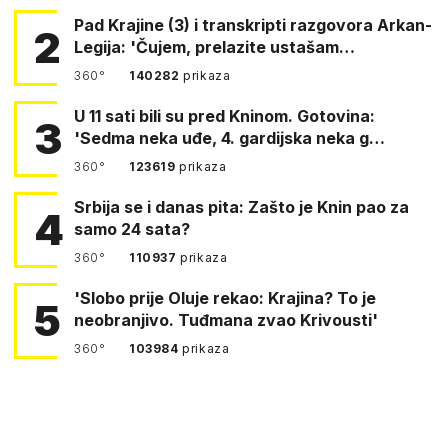
Pad Krajine (3) i transkripti razgovora Arkan-
2
Legija: 'Čujem, prelazite ustašam…
360°
140282
prikaza
U 11 sati bili su pred Kninom. Gotovina:
3
'Sedma neka uđe, 4. gardijska neka g…
360°
123619
prikaza
Srbija se i danas pita: Zašto je Knin pao za
4
samo 24 sata?
360°
110937
prikaza
'Slobo prije Oluje rekao: Krajina? To je
5
neobranjivo. Tuđmana zvao Krivousti'
360°
103984
prikaza