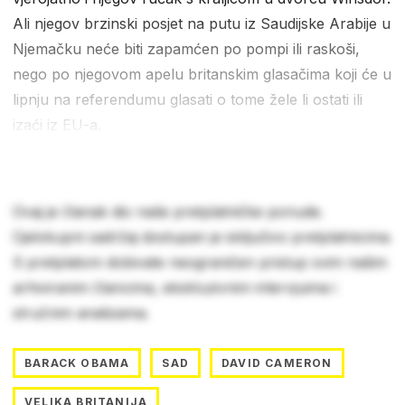
Ali njegov brzinski posjet na putu iz Saudijske Arabije u
Njemačku neće biti zapamćen po pompi ili raskoši,
nego po njegovom apelu britanskim glasačima koji će u
lipnju na referendumu glasati o tome žele li ostati ili
izaći iz EU-a.
Ovaj je članak dio naše pretplatničke ponude.
Cjelokupni sadržaj dostupan je isključivo pretplatnicima.
S pretplatom dobivate neograničen pristup svim našim
arhiviranim člancima, ekskluzivnim intervjuima i
stručnim analizama.
BARACK OBAMA
SAD
DAVID CAMERON
VELIKA BRITANIJA