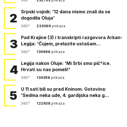
360°
232753
prikaza
Srpski vojnik: '12 dana nismo znali da se
2
dogodila Oluja'
360°
224569
prikaza
Pad Krajine (3) i transkripti razgovora Arkan-
3
Legija: 'Čujem, prelazite ustašam…
360°
139698
prikaza
Legija nakon Oluje: 'Mi Srbi smo pič*ice.
4
Hrvati su nas pomeli!'
360°
134398
prikaza
U 11 sati bili su pred Kninom. Gotovina:
5
'Sedma neka uđe, 4. gardijska neka g…
360°
122638
prikaza