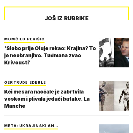
JOŠ IZ RUBRIKE
MOMČILO PERIŠIĆ
'Slobo prije Oluje rekao: Krajina? To
je neobranjivo. Tuđmana zvao
Krivousti'
GERTRUDE EDERLE
Kći mesara naočale je zabrtvila
voskom i plivala jedući batake. La
Manche
META: UKRAJINSKI AN…