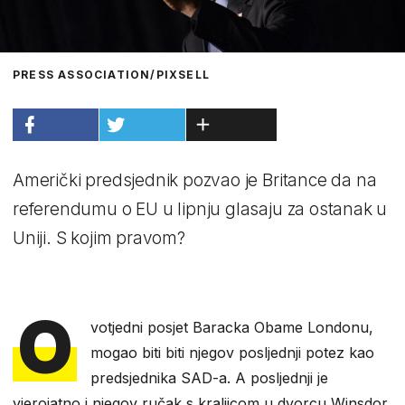
PRESS ASSOCIATION/PIXSELL
Američki predsjednik pozvao je Britance da na
referendumu o EU u lipnju glasaju za ostanak u
Uniji. S kojim pravom?
O
votjedni posjet Baracka Obame Londonu,
mogao biti biti njegov posljednji potez kao
predsjednika SAD-a. A posljednji je
vjerojatno i njegov ručak s kraljicom u dvorcu Winsdor.