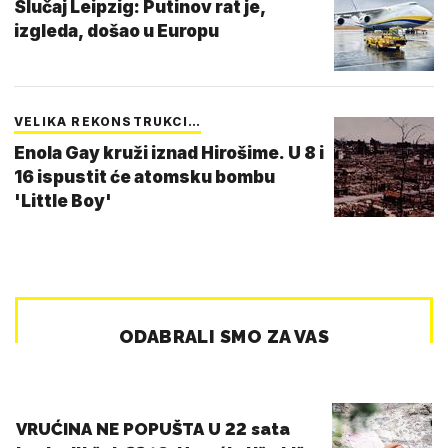
Slučaj Leipzig: Putinov rat je,
izgleda, došao u Europu
VELIKA REKONSTRUKCI…
Enola Gay kruži iznad Hirošime. U 8 i
16 ispustit će atomsku bombu
'Little Boy'