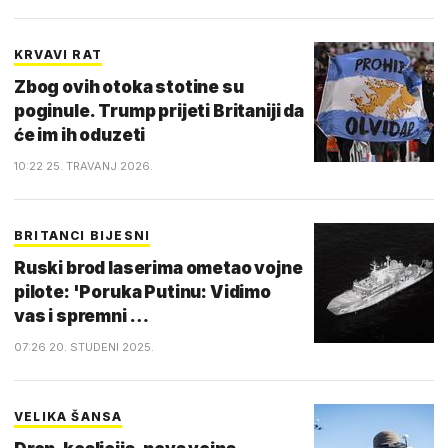
KRVAVI RAT
Zbog ovih otoka stotine su
poginule. Trump prijeti Britaniji da
će im ih oduzeti
10:22 25. TRAVANJ 2026.
BRITANCI BIJESNI
Ruski brod laserima ometao vojne
pilote: 'Poruka Putinu: Vidimo
vas i spremni …
07:26 20. STUDENI 2025.
VELIKA ŠANSA