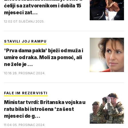
ćeliji sa zatvorenikom i dobila 15
mjeseci zat…
12:02 07. SIJEČANJ 2025.
STAVILI JOJ RAMPU
'Prva dama pakla' bježi od muža i
umire od raka. Moli za pomoć, ali
ne žele je …
10:18 28. PROSINAC 2024.
FALE IM REZERVISTI
Ministar tvrdi: Britanska vojska u
ratu bila bi istrošena 'za šest
mjeseci do g…
11:04 05. PROSINAC 2024.