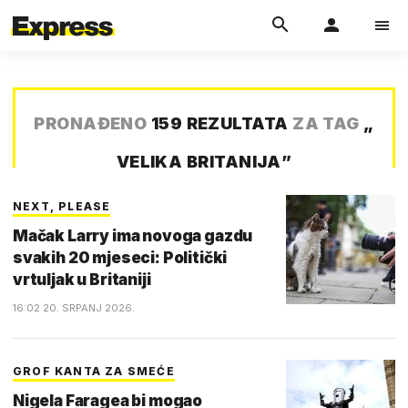
PRONAĐENO
159 REZULTATA
ZA TAG
„
VELIKA BRITANIJA
”
NEXT, PLEASE
Mačak Larry ima novoga gazdu
svakih 20 mjeseci: Politički
vrtuljak u Britaniji
16:02 20. SRPANJ 2026.
GROF KANTA ZA SMEĆE
Nigela Faragea bi mogao