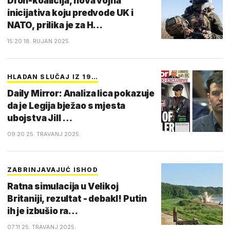
Dron-koalicija, nova vojna
inicijativa koju predvode UK i
NATO, prilika je za H…
15:20 18. RUJAN 2025.
HLADAN SLUČAJ IZ 19…
Daily Mirror: Analiza lica pokazuje
da je Legija bježao s mjesta
ubojstva Jill …
09:20 25. TRAVANJ 2025.
ZABRINJAVAJUĆ ISHOD
Ratna simulacija u Velikoj
Britaniji, rezultat - debakl! Putin
ih je izbušio ra…
07:11 25. TRAVANJ 2025.