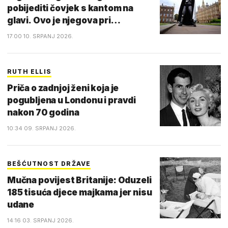
pobijediti čovjek s kantom na
glavi. Ovo je njegova pri…
17:00 10. SRPANJ 2026.
RUTH ELLIS
Priča o zadnjoj ženi koja je
pogubljena u Londonu i pravdi
nakon 70 godina
10:34 09. SRPANJ 2026.
BEŠĆUTNOST DRŽAVE
Mučna povijest Britanije: Oduzeli
185 tisuća djece majkama jer nisu
udane
14:16 03. SRPANJ 2026.