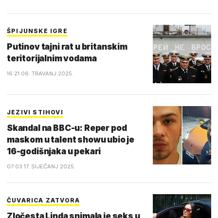
ŠPIJUNSKE IGRE
Putinov tajni rat u britanskim
teritorijalnim vodama
16:21 06. TRAVANJ 2025.
JEZIVI STIHOVI
Skandal na BBC-u: Reper pod
maskom u talent showu ubio je
16-godišnjaka u pekari
07:03 17. SIJEČANJ 2025.
ČUVARICA ZATVORA
Zločesta Linda snimala je seks u