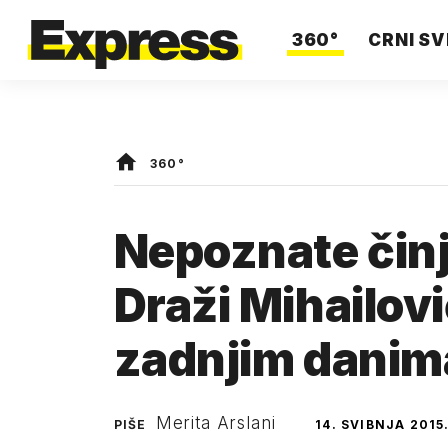
360°
CRNI SV
360°
Nepoznate činj
Draži Mihailov
zadnjim danim
Merita Arslani
PIŠE
14. SVIBNJA 2015