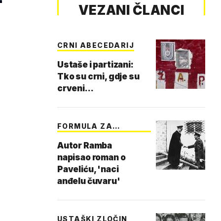
VEZANI ČLANCI
CRNI ABECEDARIJ
Ustaše i partizani:
Tko su crni, gdje su
crveni...
FORMULA ZA
BESTSELER
Autor Ramba
napisao roman o
Paveliću, 'naci
anđelu čuvaru'
USTAŠKI ZLOČIN