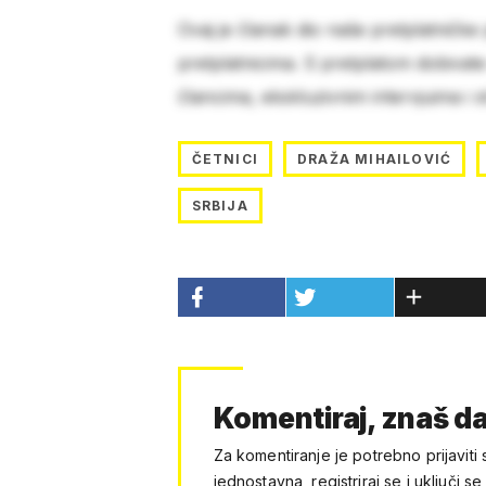
Ovaj je članak dio naše pretplatničke
pretplatnicima. S pretplatom dobivat
člancima, ekskluzivnim intervjuima i 
ČETNICI
DRAŽA MIHAILOVIĆ
SRBIJA
Komentiraj, znaš da
Za komentiranje je potrebno prijaviti 
jednostavna, registriraj se i uključi se