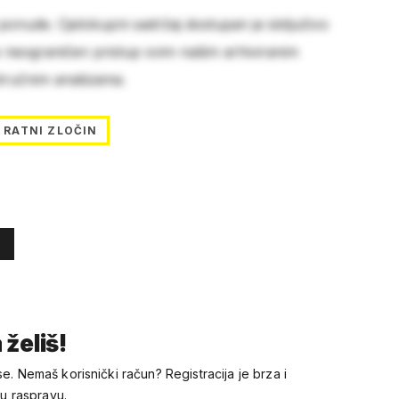
 ponude. Cjelokupni sadržaj dostupan je isključivo
e neograničen pristup svim našim arhiviranim
stručnim analizama.
RATNI ZLOČIN
 želiš!
se. Nemaš korisnički račun? Registracija je brza i
 u raspravu.