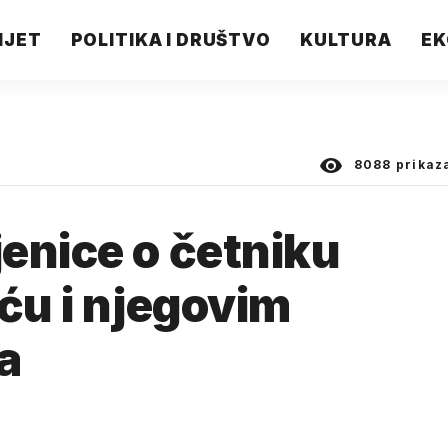
IJET
POLITIKA I DRUŠTVO
KULTURA
EK
8088
prikaz
enice o četniku
iću i njegovim
a
.