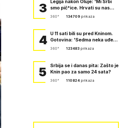
Legija nakon Oluje: 'Mi Srbi
3
smo pič*ice. Hrvati su nas
pomeli!'
360°
134709
prikaza
U 11 sati bili su pred Kninom.
4
Gotovina: 'Sedma neka uđe,
4. gardijska neka g…
360°
123483
prikaza
Srbija se i danas pita: Zašto je
5
Knin pao za samo 24 sata?
360°
110824
prikaza