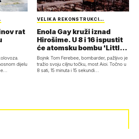
…
VELIKA REKONSTRUKCI…
inov rat
Enola Gay kruži iznad
u
Hirošime. U 8 i 16 ispustit
će atomsku bombu 'Little
Boy'
 kolovoza.
Bojnik Tom Ferebee, bombarder, pažljivo je
nosnom dijelu
tražio svoju ciljnu točku, most Aioi. Točno u
žne…
8 sati, 15 minuta i 15 sekundi…