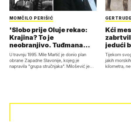
MOMČILO PERIŠIĆ
GERTRUDE
'Slobo prije Oluje rekao:
Kći mes
Krajina? To je
zabrtvil
neobranjivo. Tuđmana
jedući 
zvao Krivousti'
U travnju 1995. Mile Martić je donio plan
Tijekom svo
obrane Zapadne Slavonije, kojeg je
jakih morskih 
napravila "grupa stručnjaka". Milošević je…
kilometra, n