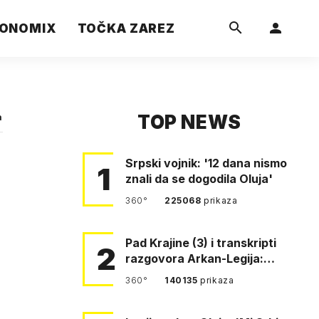
ONOMIX
TOČKA ZAREZ
TOP NEWS
a
Srpski vojnik: '12 dana nismo
1
znali da se dogodila Oluja'
360°
225068
prikaza
Pad Krajine (3) i transkripti
2
razgovora Arkan-Legija:
'Čujem, prelazite ustašam…
360°
140135
prikaza