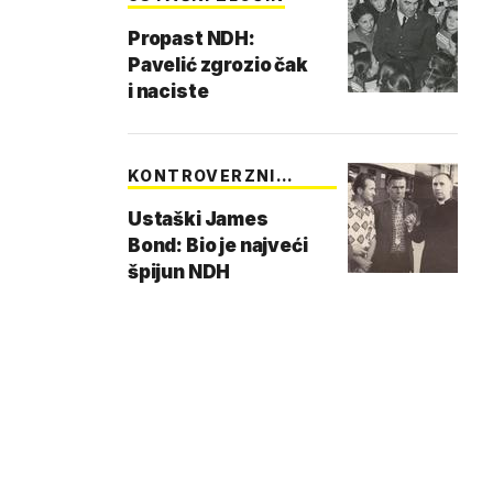
Propast NDH:
Pavelić zgrozio čak
i naciste
KONTROVERZNI
SVEĆEN…
Ustaški James
Bond: Bio je najveći
špijun NDH