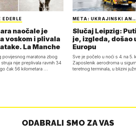
 EDERLE
META: UKRAJINSKI AN
ara naočale je
Slučaj Leipzig: Put
a voskom i plivala
je, izgleda, došao 
batake. La Manche
Europu
g povijesnog maratona zbog
Sve je počelo u noći s 4. na 5.
struja nije preplivala ravnih 34
Zaposlenik aerodroma u sigur
ego čak 56 kilometara …
teretnog terminala, u blizini ju