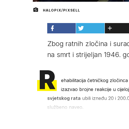
HALOPIX/PIXSELL
Zbog ratnih zločina i sura
na smrt i strijeljan 1946. 
R
ehabilitacija četničkog zločinc
izazvao brojne reakcije u cijeloj
svjetskog rata
ubili izneđu 20 i 200
službeno naveo.