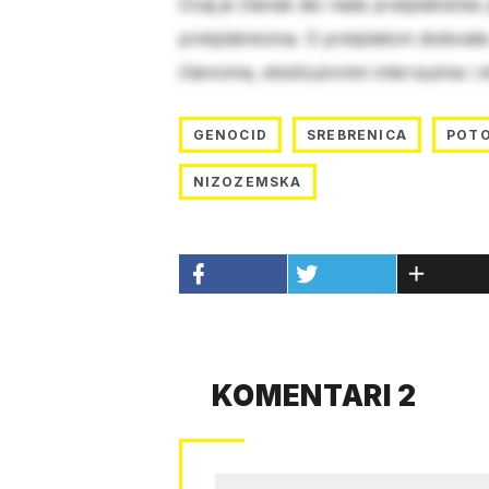
Ovaj je članak dio naše pretplatničke
pretplatnicima. S pretplatom dobivat
člancima, ekskluzivnim intervjuima i 
GENOCID
SREBRENICA
POTO
NIZOZEMSKA
KOMENTARI 2