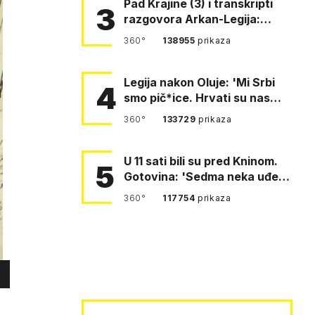
Pad Krajine (3) i transkripti
3
razgovora Arkan-Legija:
'Čujem, prelazite ustašam…
360°
138955
prikaza
Legija nakon Oluje: 'Mi Srbi
4
smo pič*ice. Hrvati su nas
pomeli!'
360°
133729
prikaza
U 11 sati bili su pred Kninom.
5
Gotovina: 'Sedma neka uđe,
4. gardijska neka g…
360°
117754
prikaza