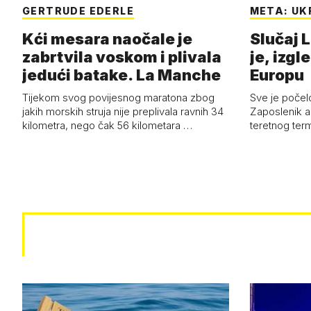
GERTRUDE EDERLE
META: UK
Kći mesara naočale je
Slučaj L
zabrtvila voskom i plivala
je, izgl
jedući batake. La Manche
Europu
Tijekom svog povijesnog maratona zbog
Sve je počelo
jakih morskih struja nije preplivala ravnih 34
Zaposlenik a
kilometra, nego čak 56 kilometara …
teretnog term