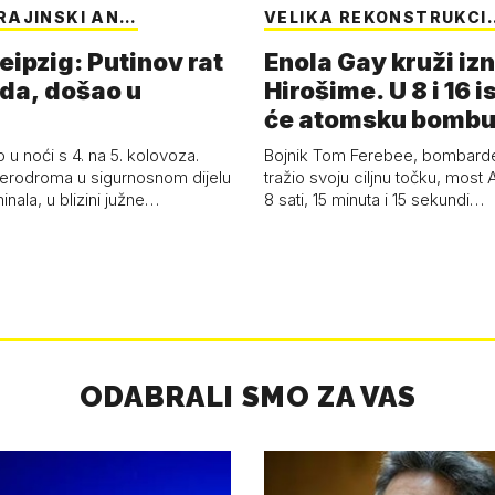
RAJINSKI AN…
VELIKA REKONSTRUKCI
eipzig: Putinov rat
Enola Gay kruži iz
eda, došao u
Hirošime. U 8 i 16 i
će atomsku bombu 
Boy'
 u noći s 4. na 5. kolovoza.
Bojnik Tom Ferebee, bombarder
erodroma u sigurnosnom dijelu
tražio svoju ciljnu točku, most 
inala, u blizini južne…
8 sati, 15 minuta i 15 sekundi…