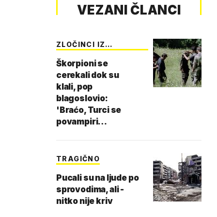
VEZANI ČLANCI
ZLOČINCI IZ
SREBREN…
Škorpioni se
cerekali dok su
klali, pop
blagoslovio:
'Braćo, Turci se
povampiri…
TRAGIČNO
Pucali su na ljude po
sprovodima, ali -
nitko nije kriv