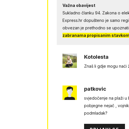
Važna obavijest
Sukladno članku 94. Zakona o elek
Express.hr dopušteno je samo regist
obvezan je prethodno se upoznati
zabranama propisanim stavkom 
Kotolesta
Znaš li gdje mogu naći
patkovic
svjedočenje na plaži u b
pobjegne nejač , vojnik 
podmladak?