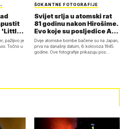
…
ŠOKANTNE FOTOGRAFIJE
nad
Svijet srlja u atomski rat
spustit
81 godinu nakon Hirošime.
'Little
Evo koje su posljedice A-
b…
, pažljivo je
Dvije atomske bombe bačene su na Japan,
Aioi. Točno u
prva na današnji datum, 6. kolovoza 1945.
godine. Ove fotografije prikazuju pos…