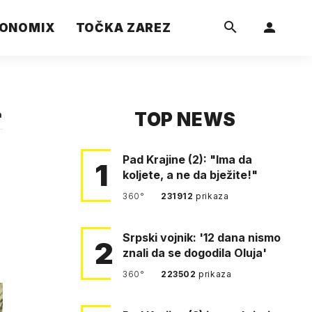
ONOMIX
TOČKA ZAREZ
TOP NEWS
a
Pad Krajine (2): "Ima da
1
koljete, a ne da bježite!"
360°
231912
prikaza
Srpski vojnik: '12 dana nismo
2
znali da se dogodila Oluja'
360°
223502
prikaza