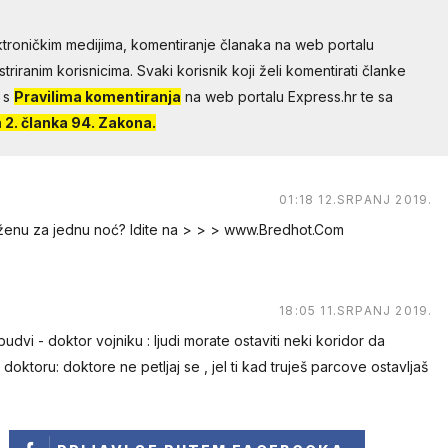
troničkim medijima, komentiranje članaka na web portalu
riranim korisnicima. Svaki korisnik koji želi komentirati članke
 s
Pravilima komentiranja
na web portalu Express.hr te sa
2. članka 94. Zakona.
01:18 12.SRPANJ 2019.
 ženu za jednu noć? Idite na > > > www.Bredhot.Com
18:05 11.SRPANJ 2019.
udvi - doktor vojniku : ljudi morate ostaviti neki koridor da
doktoru: doktore ne petljaj se , jel ti kad truješ parcove ostavljaš