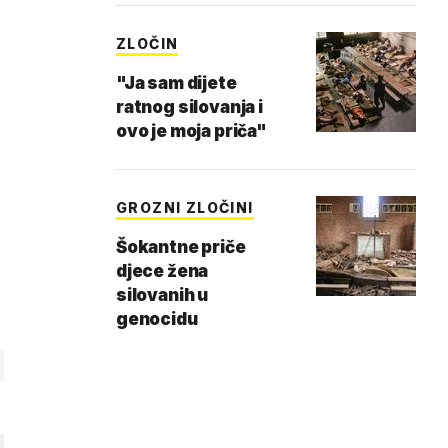
ZLOČIN
"Ja sam dijete
ratnog silovanja i
ovo je moja priča"
GROZNI ZLOČINI
Šokantne priče
djece žena
silovanih u
genocidu