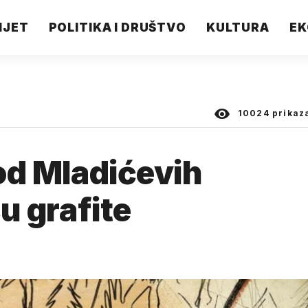
IJET
POLITIKA I DRUŠTVO
KULTURA
EK
10024
prikaz
 od Mladićevih
su grafite