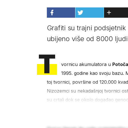
Grafiti su trajni podsjetni
ubijeno više od 8000 ljudi
T
vornicu akumulatora u
Potoča
1995. godine kao svoju bazu. Mn
toj tvornici, površine od 120.000 kva
Nizozemci su nekadašnjoj tvornici ost
su crtali dok se okolo događao genoc