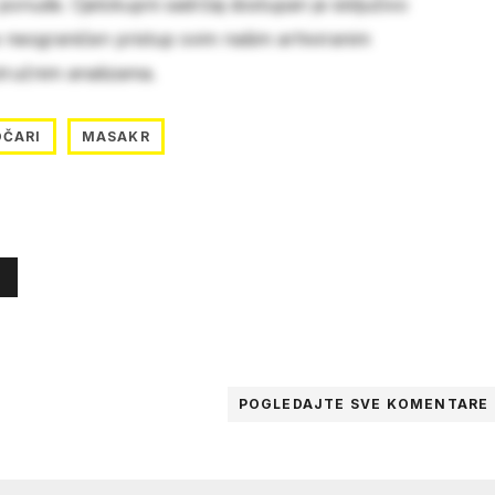
 ponude. Cjelokupni sadržaj dostupan je isključivo
e neograničen pristup svim našim arhiviranim
stručnim analizama.
ČARI
MASAKR
POGLEDAJTE SVE
KOMENTARE