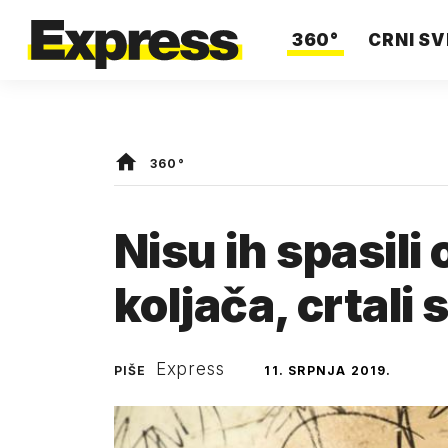
360°
CRNI SV
360°
Nisu ih spasili
koljača, crtali 
Express
PIŠE
11. SRPNJA 2019.