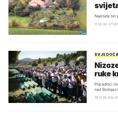
svijet
Najstariji si
11:20 30. STUD
SVJEDOČ
Nizoze
ruke k
Pripadnici m
nad Bošnjaci
19:12 25. KOLO