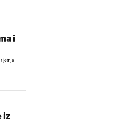
ma i
rijetnja
 iz