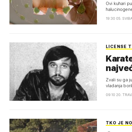
Ovi kuhari pu
halucinogen
19:30 05. SVIB
LICENSE T
Karate
najveć
Zvali su ga 
vladanja bor
09:10 20. TRAV
TKO JE NO