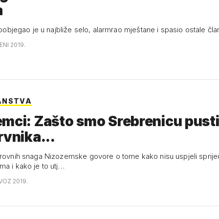
a
n pobjegao je u najbliže selo, alarmrao mještane i spasio ostale čla
ENI 2019.
ANSTVA
mci: Zašto smo Srebrenicu pustil
rvnika...
irovnih snaga Nizozemske govore o tome kako nisu uspjeli spriječ
ma i kako je to utj…
VOZ 2019.