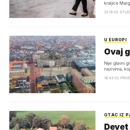
kraljice Marg
22:19 02. STUD
U EUROPI
Ovaj g
Nije glavni g
nazivima, ko
19:43 02. PRO
OTAC IZ 
Devet 