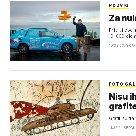
PODVIG
Za nul
Prije tri go
101.000 kilo
19:08 20. SRPA
FOTO GAL
Nisu i
grafit
Grafiti su tr
11:33 11. SRPAN