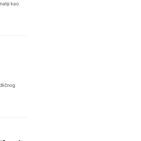
natiji kao
dličnog