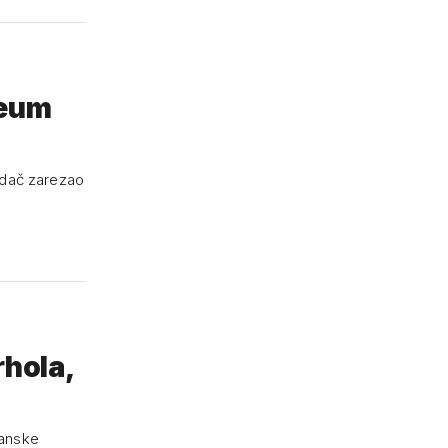
seum
adač zarezao
rhola,
danske