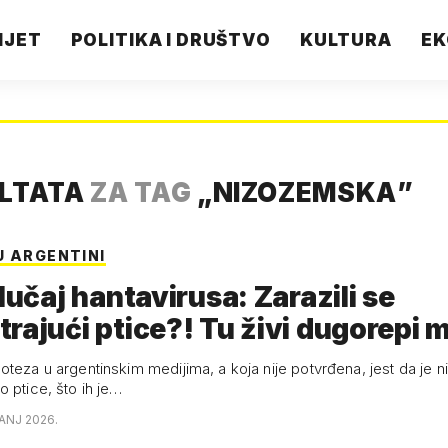
IJET
POLITIKA I DRUŠTVO
KULTURA
EK
ULTATA
ZA TAG
„
NIZOZEMSKA
”
U ARGENTINI
slučaj hantavirusa: Zarazili se
rajući ptice?! Tu živi dugorepi m
vrđena, jest da je nizozemski
 ptice, što ih je…
BANJ 2026.