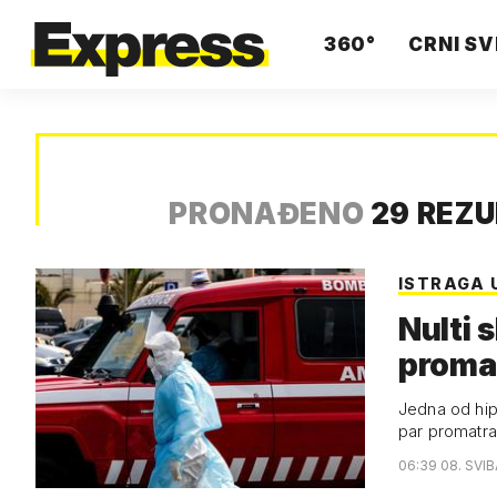
360°
CRNI SV
PRONAĐENO
29 REZ
ISTRAGA 
Nulti 
promat
Jedna od hipoteza u argentinskim medijima, a koja nije pot
par promatrao
06:39 08. SVI