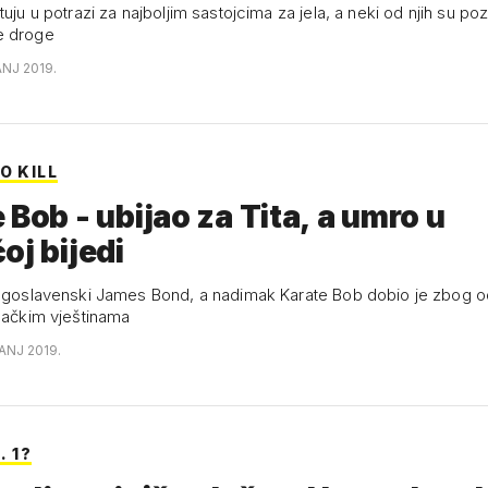
tuju u potrazi za najboljim sastojcima za jela, a neki od njih su poz
e droge
ANJ 2019.
O KILL
 Bob - ubijao za Tita, a umro u
oj bijedi
jugoslavenski James Bond, a nadimak Karate Bob dobio je zbog o
ilačkim vještinama
ANJ 2019.
. 1?