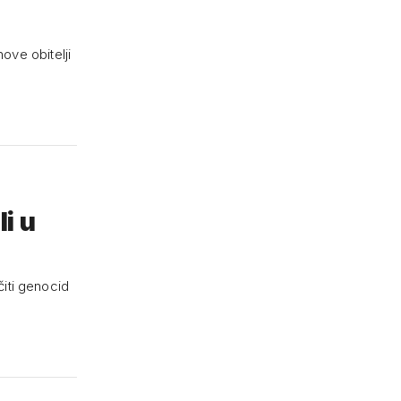
nove obitelji
i u
iti genocid