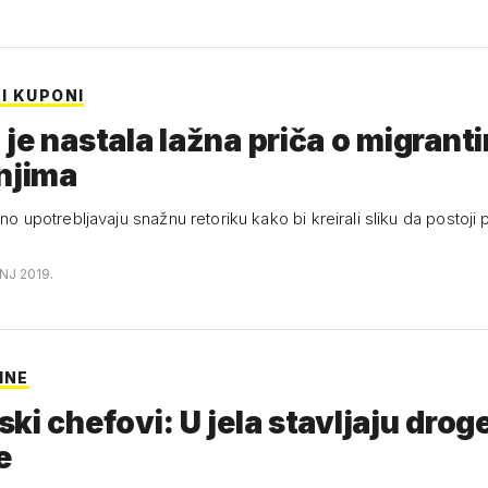
I KUPONI
je nastala lažna priča o migranti
njima
čno upotrebljavaju snažnu retoriku kako bi kreirali sliku da postoji p
ANJ 2019.
INE
ki chefovi: U jela stavljaju droge
e