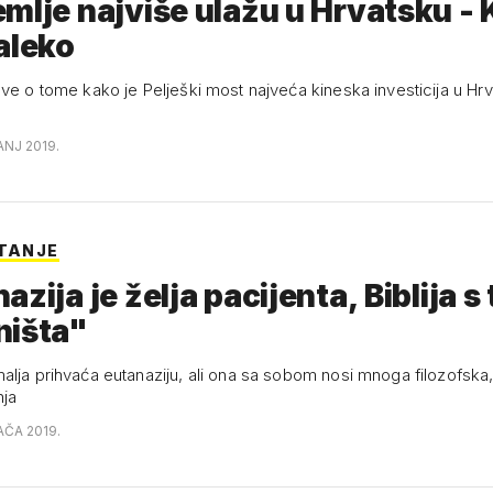
mlje najviše ulažu u Hrvatsku - K
aleko
ave o tome kako je Pelješki most najveća kineska investicija u Hr
ANJ 2019.
ITANJE
azija je želja pacijenta, Biblija s
ništa"
alja prihvaća eutanaziju, ali ona sa sobom nosi mnoga filozofska, 
nja
AČA 2019.