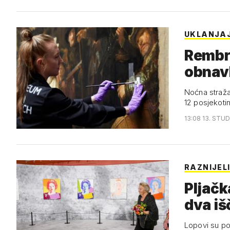
UKLANJAJ
Rembr
obnav
intel
Noćna straža
12 posjekoti
13:08 13. STUD
RAZNIJEL
Pljačk
dva iš
Lopovi su pob