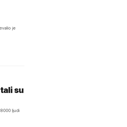
valio je
tali su
 8000 ljudi