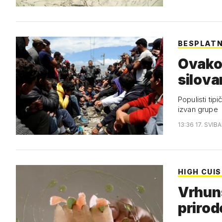
BESPLATN
Ovako 
silova
Populisti tipi
izvan grupe
13:36 17. SVIB
HIGH CUIS
Vrhuns
prirod