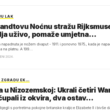
U LAK
andtovu Noćnu stražu Rijksmu
lja uživo, pomaže umjetna
igenc…
 napadnuta je nožem dvaput - 1911. i ponovno 1975., kada je nap
na na platnu. A 199…
ENI 2024.
I ZGRADU EK…
a u Nizozemskoj: Ukrali četiri Wa
čupali iz okvira, dva ostav…
jegli s portretima pokojne britanske kraljice Elizabete II i bivše 