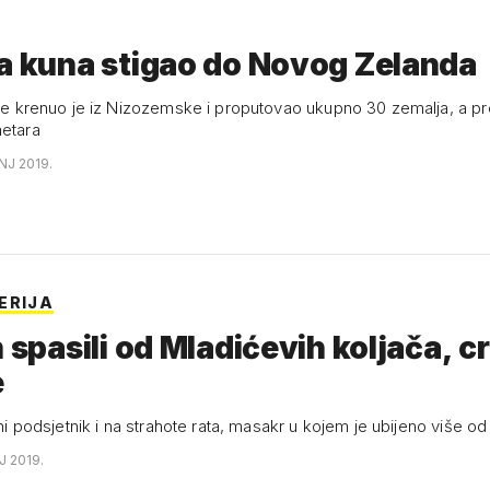
a kuna stigao do Novog Zelanda
dine krenuo je iz Nizozemske i proputovao ukupno 30 zemalja, a pre
metara
NJ 2019.
ERIJA
h spasili od Mladićevih koljača, cr
e
ajni podsjetnik i na strahote rata, masakr u kojem je ubijeno više od
J 2019.