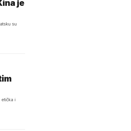
ina je
vatsku su
 tim
etička i