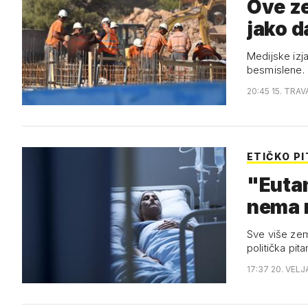
Ove ze
jako d
Medijske izj
besmislene.
20:45 15. TRAV
ETIČKO P
"Eutan
nema 
Sve više zem
politička pita
17:37 20. VELJ