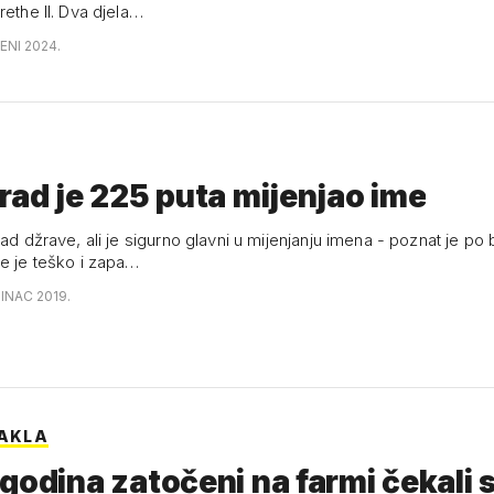
rethe II. Dva djela…
ENI 2024.
rad je 225 puta mijenjao ime
rad džrave, ali je sigurno glavni u mijenjanju imena - poznat je po 
je je teško i zapa…
SINAC 2019.
PAKLA
godina zatočeni na farmi čekali