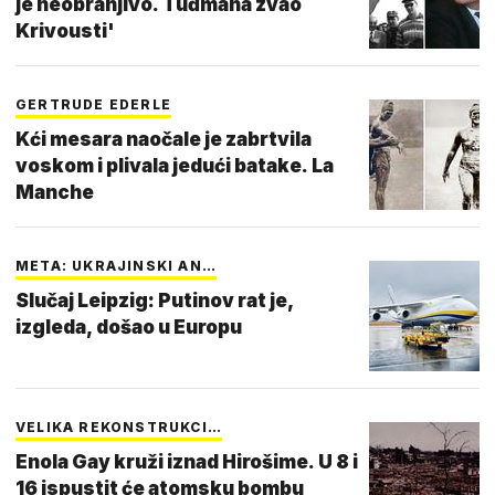
je neobranjivo. Tuđmana zvao
Krivousti'
GERTRUDE EDERLE
Kći mesara naočale je zabrtvila
voskom i plivala jedući batake. La
Manche
META: UKRAJINSKI AN…
Slučaj Leipzig: Putinov rat je,
izgleda, došao u Europu
VELIKA REKONSTRUKCI…
Enola Gay kruži iznad Hirošime. U 8 i
16 ispustit će atomsku bombu