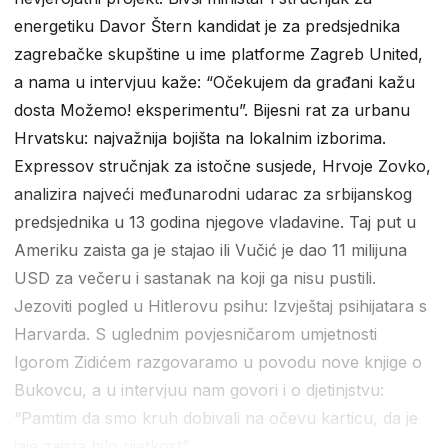
energetiku Davor Štern kandidat je za predsjednika
zagrebačke skupštine u ime platforme Zagreb United,
a nama u intervjuu kaže: “Očekujem da građani kažu
dosta Možemo! eksperimentu”. Bijesni rat za urbanu
Hrvatsku: najvažnija bojišta na lokalnim izborima.
Expressov stručnjak za istočne susjede, Hrvoje Zovko,
analizira najveći međunarodni udarac za srbijanskog
predsjednika u 13 godina njegove vladavine. Taj put u
Ameriku zaista ga je stajao ili Vučić je dao 11 milijuna
USD za večeru i sastanak na koji ga nisu pustili.
Jezoviti pogled u Hitlerovu psihu: Izvještaj psihijatara s
Harvarda. S uglednim povjesničarom umjetnosti
Igorom Zidićem razgovaramo u povodu nove knjige o
Bukovcu, a u intervjuu nam govori i o djetinjstvu:
“Pamtim da smo kruh dobivali na očevu karticu, da je
jaje zaista bilo rijetkost”...