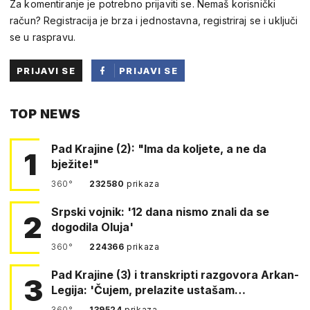
Za komentiranje je potrebno prijaviti se. Nemaš korisnički
račun? Registracija je brza i jednostavna, registriraj se i uključi
se u raspravu.
PRIJAVI SE
PRIJAVI SE
PUTEM
TOP NEWS
FACEBOOKA
Pad Krajine (2): "Ima da koljete, a ne da
1
bježite!"
360°
232580
prikaza
Srpski vojnik: '12 dana nismo znali da se
2
dogodila Oluja'
360°
224366
prikaza
Pad Krajine (3) i transkripti razgovora Arkan-
3
Legija: 'Čujem, prelazite ustašam…
360°
139524
prikaza