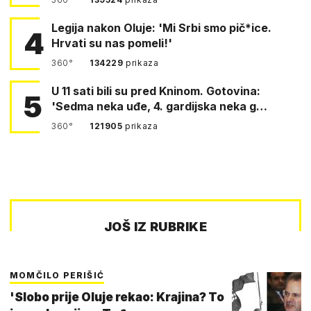
Legija nakon Oluje: 'Mi Srbi smo pič*ice.
4
Hrvati su nas pomeli!'
360°
134229
prikaza
U 11 sati bili su pred Kninom. Gotovina:
5
'Sedma neka uđe, 4. gardijska neka g…
360°
121905
prikaza
JOŠ IZ RUBRIKE
MOMČILO PERIŠIĆ
'Slobo prije Oluje rekao: Krajina? To