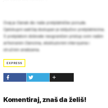
Ovaj je članak dio naše pretplatničke ponude.
Cjelokupni sadržaj dostupan je isključivo pretplatnicima.
S pretplatom dobivate neograničen pristup svim našim
arhiviranim člancima, ekskluzivnim intervjuima i
stručnim analizama.
EXPRESS
Komentiraj, znaš da želiš!