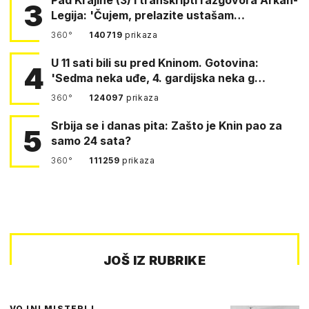
3
Legija: 'Čujem, prelazite ustašam…
360°
140719
prikaza
U 11 sati bili su pred Kninom. Gotovina:
4
'Sedma neka uđe, 4. gardijska neka g…
360°
124097
prikaza
Srbija se i danas pita: Zašto je Knin pao za
5
samo 24 sata?
360°
111259
prikaza
JOŠ IZ RUBRIKE
VOJNI MISTERIJ