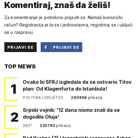
Komentiraj, znaš da želiš!
Za komentiranje je potrebno prijaviti se. Nemaš korisnički
račun? Registracija je brza i jednostavna, registriraj se i uključi
se u raspravu.
PRIJAVI SE
PRIJAVI SE
PUTEM
TOP NEWS
FACEBOOKA
Ovako bi SFRJ izgledala da se ostvario Titov
1
plan: Od Klagenfurta do Istanbula!
POLITIKA I DRUŠTVO
280958
prikaza
Srpski vojnik: '12 dana nismo znali da se
2
dogodila Oluja'
360°
225793
prikaza
Pad Krajine (3) i transkripti razgovora Arkan-