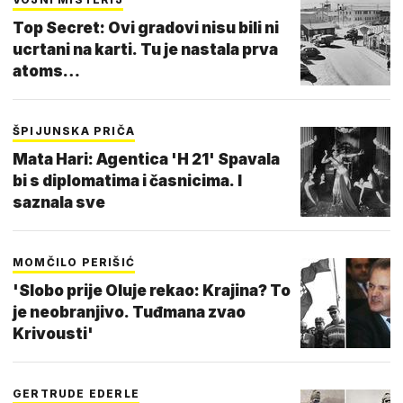
Top Secret: Ovi gradovi nisu bili ni
ucrtani na karti. Tu je nastala prva
atoms…
ŠPIJUNSKA PRIČA
Mata Hari: Agentica 'H 21' Spavala
bi s diplomatima i časnicima. I
saznala sve
MOMČILO PERIŠIĆ
'Slobo prije Oluje rekao: Krajina? To
je neobranjivo. Tuđmana zvao
Krivousti'
GERTRUDE EDERLE