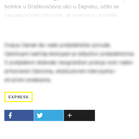
bolnice u Draškovićevoj ulici u Zagrebu, očito se
raspada ispred očiju svih, ali reakcije su izostale.
Ovaj je članak dio naše pretplatničke ponude.
Cjelokupni sadržaj dostupan je isključivo pretplatnicima.
S pretplatom dobivate neograničen pristup svim našim
arhiviranim člancima, ekskluzivnim intervjuima i
stručnim analizama.
EXPRESS