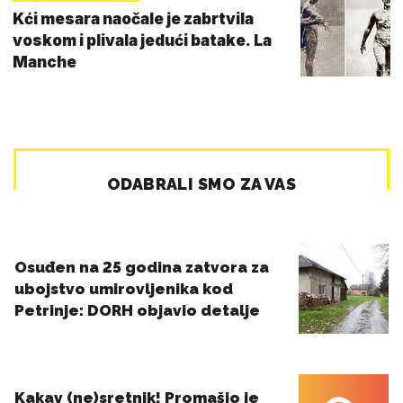
Kći mesara naočale je zabrtvila
voskom i plivala jedući batake. La
Manche