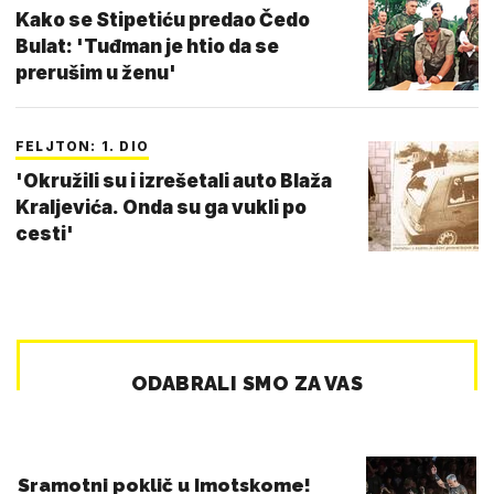
Kako se Stipetiću predao Čedo
Bulat: 'Tuđman je htio da se
prerušim u ženu'
FELJTON: 1. DIO
'Okružili su i izrešetali auto Blaža
Kraljevića. Onda su ga vukli po
cesti'