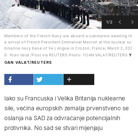
1/2
Members of the French Navy are aboard a submarine awaiting th
e arrival of French President Emmanuel Macron at the nuclear su
bmarine navy base of Ile Longue in Crozon, France, March 2, 202
6. Yoan Valat /Pool via REUTERS Photo: YOAN VALAT/REUTERS
Y
OAN VALAT/REUTERS
Iako su Francuska i Velika Britanija nuklearne
sile, većina europskih zemalja prvenstveno se
oslanja na SAD za odvraćanje potencijalnih
protivnika. No sad se stvari mijenjaju