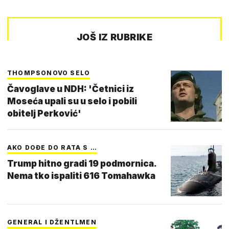
JOŠ IZ RUBRIKE
THOMPSONOVO SELO
Čavoglave u NDH: 'Četnici iz
Moseća upali su u selo i pobili
obitelj Perković'
AKO DOĐE DO RATA S …
Trump hitno gradi 19 podmornica.
Nema tko ispaliti 616 Tomahawka
GENERAL I DŽENTLMEN