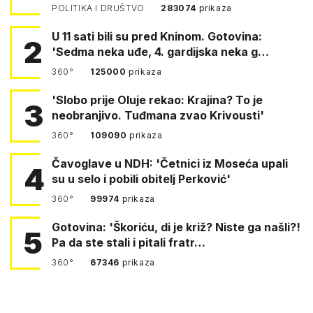
POLITIKA I DRUŠTVO
283074
prikaza
U 11 sati bili su pred Kninom. Gotovina:
2
'Sedma neka uđe, 4. gardijska neka g…
360°
125000
prikaza
'Slobo prije Oluje rekao: Krajina? To je
3
neobranjivo. Tuđmana zvao Krivousti'
360°
109090
prikaza
Čavoglave u NDH: 'Četnici iz Moseća upali
4
su u selo i pobili obitelj Perković'
360°
99974
prikaza
Gotovina: 'Škoriću, di je križ? Niste ga našli?!
5
Pa da ste stali i pitali fratr…
360°
67346
prikaza