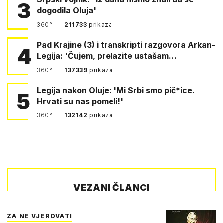
3
dogodila Oluja'
360°
211733
prikaza
Pad Krajine (3) i transkripti razgovora Arkan-
4
Legija: 'Čujem, prelazite ustašam…
360°
137339
prikaza
Legija nakon Oluje: 'Mi Srbi smo pič*ice.
5
Hrvati su nas pomeli!'
360°
132142
prikaza
VEZANI ČLANCI
ZA NE VJEROVATI