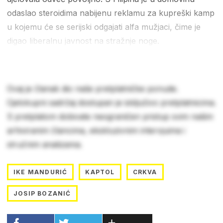
odaslao steroidima nabijenu reklamu za kupreški kamp
u kojemu će se serijski odgajati alfa mužjaci, čime je
digao liberalnu javnost na stražnje noge.
Ovaj je članak dio naše pretplatničke ponude.
Cjelokupni sadržaj dostupan je isključivo pretplatnicima.
S pretplatom dobivate neograničen pristup svim našim
arhiviranim člancima, ekskluzivnim intervjuima i
stručnim analizama.
IKE MANDURIĆ
KAPTOL
CRKVA
JOSIP BOZANIĆ