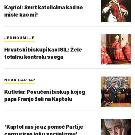
Kaptol: Smrt katolicima kad ne
misle kao mi!
JEDNOUMLJE
Hrvatski biskupi kao ISIL: Žele
totalnu kontrolu svega
NOVA GARDA?
Kutleša: Povučeni biskup kojeg
papa Franjo želi na Kaptolu
'Kaptol nas je uz pomoć Partije
cenzurirao još u socijalizmu'