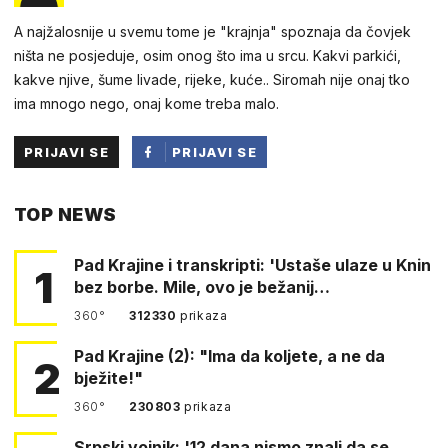
A najžalosnije u svemu tome je "krajnja" spoznaja da čovjek
ništa ne posjeduje, osim onog što ima u srcu. Kakvi parkići,
kakve njive, šume livade, rijeke, kuće.. Siromah nije onaj tko
ima mnogo nego, onaj kome treba malo.
PRIJAVI SE
PRIJAVI SE
PUTEM
TOP NEWS
FACEBOOKA
Pad Krajine i transkripti: 'Ustaše ulaze u Knin
1
bez borbe. Mile, ovo je bežanij…
360°
312330
prikaza
Pad Krajine (2): "Ima da koljete, a ne da
2
bježite!"
360°
230803
prikaza
Srpski vojnik: '12 dana nismo znali da se