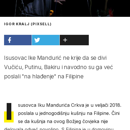
IGOR KRALJ (PIXSELL)
Isusovac Ike Mandurić ne krije da se divi
Vučiću, Putinu, Bakiru i navodno su ga već
poslali "na hlađenje" na Filipine
I
susovca Iku Mandurića Crkva je u veljači 2018.
poslala u jednogodišnju kušnju na Filipine. Čini
se da kušnja na ovog Božjeg čovjeka nije
djelovala odveć povoljno. S Filipina je u domovinu