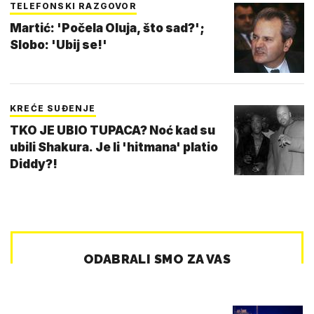
TELEFONSKI RAZGOVOR
Martić: 'Počela Oluja, što sad?';
Slobo: 'Ubij se!'
KREĆE SUĐENJE
TKO JE UBIO TUPACA? Noć kad su
ubili Shakura. Je li 'hitmana' platio
Diddy?!