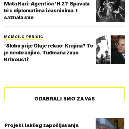
Mata Hari: Agentica 'H 21' Spavala
bi s diplomatima i časnicima. I
saznala sve
MOMČILO PERIŠIĆ
'Slobo prije Oluje rekao: Krajina? To
je neobranjivo. Tuđmana zvao
Krivousti'