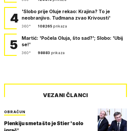
'Slobo prije Oluje rekao: Krajina? To je
4
neobranjivo. Tuđmana zvao Krivousti'
360°
108265
prikaza
Martić: 'Počela Oluja, što sad?'; Slobo: 'Ubij
5
se!'
360°
98883
prikaza
VEZANI ČLANCI
OBRAČUN
Plenkiju smeta što je Stier 'solo
igrač'