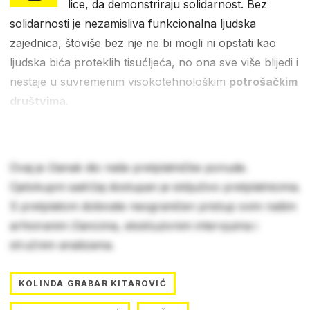
lice, da demonstriraju solidarnost. Bez
solidarnosti je nezamisliva funkcionalna ljudska
zajednica, štoviše bez nje ne bi mogli ni opstati kao
ljudska bića proteklih tisućljeća, no ona sve više blijedi i
nestaje u suvremenim visokotehnološkim
potrošačkim
društvima
.
Ovaj je članak dio naše pretplatničke ponude.
Cjelokupni sadržaj dostupan je isključivo pretplatnicima.
S pretplatom dobivate neograničen pristup svim našim
arhiviranim člancima, ekskluzivnim intervjuima i
stručnim analizama.
KOLINDA GRABAR KITAROVIĆ