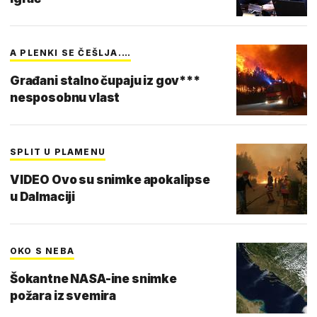
A PLENKI SE ČEŠLJA.…
Građani stalno čupaju iz gov***
nesposobnu vlast
SPLIT U PLAMENU
VIDEO Ovo su snimke apokalipse
u Dalmaciji
OKO S NEBA
Šokantne NASA-ine snimke
požara iz svemira