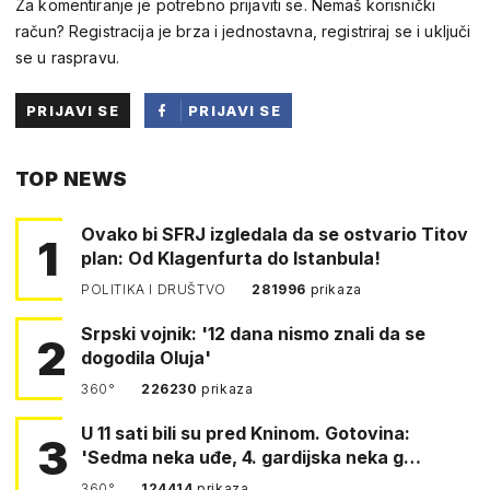
Za komentiranje je potrebno prijaviti se. Nemaš korisnički
račun? Registracija je brza i jednostavna, registriraj se i uključi
se u raspravu.
PRIJAVI SE
PRIJAVI SE
PUTEM
TOP NEWS
FACEBOOKA
Ovako bi SFRJ izgledala da se ostvario Titov
1
plan: Od Klagenfurta do Istanbula!
POLITIKA I DRUŠTVO
281996
prikaza
Srpski vojnik: '12 dana nismo znali da se
2
dogodila Oluja'
360°
226230
prikaza
U 11 sati bili su pred Kninom. Gotovina:
3
'Sedma neka uđe, 4. gardijska neka g…
360°
124414
prikaza