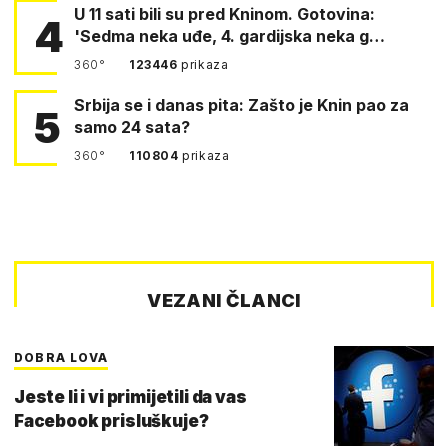
U 11 sati bili su pred Kninom. Gotovina:
4
'Sedma neka uđe, 4. gardijska neka g…
360°
123446
prikaza
Srbija se i danas pita: Zašto je Knin pao za
5
samo 24 sata?
360°
110804
prikaza
VEZANI ČLANCI
DOBRA LOVA
Jeste li i vi primijetili da vas
Facebook prisluškuje?