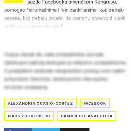
gazda Facebooka američkom Kongresu,
pomogao "siromašnima i 'de-bankiranima' koji trebaju
pesose, koji trebaju dolare, da postanu sposobni kupiti
nešto u lokalnom dućanu".
Ovaj je članak dio naše pretplatničke ponude.
Cjelokupni sadržaj dostupan je isključivo pretplatnicima.
S pretplatom dobivate neograničen pristup svim našim
arhiviranim člancima, ekskluzivnim intervjuima i
stručnim analizama.
ALEXANDRIA OCASIO-CORTEZ
FACEBOOK
MARK ZUCKERBERG
CAMBRIDGE ANALYTICA