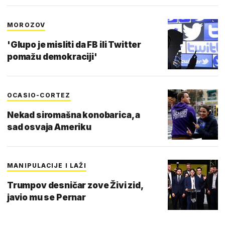
MOROZOV
'Glupo je misliti da FB ili Twitter
pomažu demokraciji'
OCASIO-CORTEZ
Nekad siromašna konobarica, a
sad osvaja Ameriku
MANIPULACIJE I LAŽI
Trumpov desničar zove Živi zid,
javio mu se Pernar