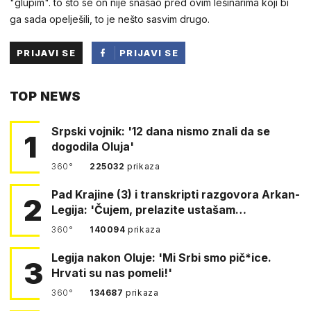
"glupim". to što se on nije snašao pred ovim lešinarima koji bi
ga sada opelješili, to je nešto sasvim drugo.
PRIJAVI SE
PRIJAVI SE
PUTEM
TOP NEWS
FACEBOOKA
Srpski vojnik: '12 dana nismo znali da se
1
dogodila Oluja'
360°
225032
prikaza
Pad Krajine (3) i transkripti razgovora Arkan-
2
Legija: 'Čujem, prelazite ustašam…
360°
140094
prikaza
Legija nakon Oluje: 'Mi Srbi smo pič*ice.
3
Hrvati su nas pomeli!'
360°
134687
prikaza