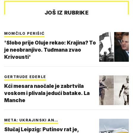
JOŠ IZ RUBRIKE
MOMČILO PERIŠIĆ
'Slobo prije Oluje rekao: Krajina? To
je neobranjivo. Tuđmana zvao
Krivousti'
GERTRUDE EDERLE
Kći mesara naočale je zabrtvila
voskom i plivala jedući batake. La
Manche
META: UKRAJINSKI AN…
Slučaj Leipzig: Putinov rat je,