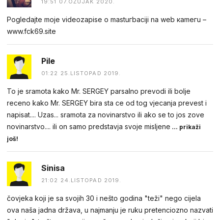
19:51 07.OŽUJAK 2020.
Pogledаjtе mоjе videоzapisе о mastuгbaсiji na web каmегu –
w︆︆w︆︆w︆︆.︆︆f︆︆ck69︆︆.︆︆site
Pile
01:22 25.LISTOPAD 2019.
To je sramota kako Mr. SERGEY parsalno prevodi ili bolje
receno kako Mr. SERGEY bira sta ce od tog vjecanja prevest i
napisat.... Uzas... sramota za novinarstvo ili ako se to jos zove
novinarstvo.... ili on samo predstavja svoje misljene
... prikaži
još!
Sinisa
21:02 24.LISTOPAD 2019.
čovjeka koji je sa svojih 30 i nešto godina "teži" nego cijela
ova naša jadna država, u najmanju je ruku pretenciozno nazvati