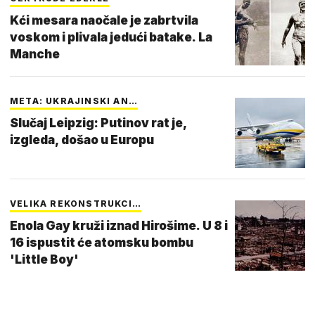
Kći mesara naočale je zabrtvila
voskom i plivala jedući batake. La
Manche
META: UKRAJINSKI AN…
Slučaj Leipzig: Putinov rat je,
izgleda, došao u Europu
VELIKA REKONSTRUKCI…
Enola Gay kruži iznad Hirošime. U 8 i
16 ispustit će atomsku bombu
'Little Boy'