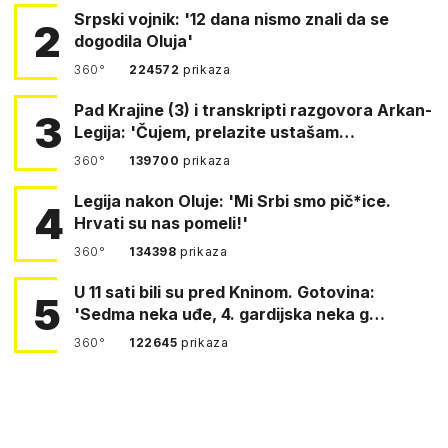
Srpski vojnik: '12 dana nismo znali da se
2
dogodila Oluja'
360°
224572
prikaza
Pad Krajine (3) i transkripti razgovora Arkan-
3
Legija: 'Čujem, prelazite ustašam…
360°
139700
prikaza
Legija nakon Oluje: 'Mi Srbi smo pič*ice.
4
Hrvati su nas pomeli!'
360°
134398
prikaza
U 11 sati bili su pred Kninom. Gotovina:
5
'Sedma neka uđe, 4. gardijska neka g…
360°
122645
prikaza