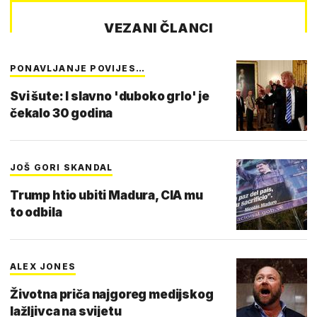
VEZANI ČLANCI
PONAVLJANJE POVIJES…
Svi šute: I slavno 'duboko grlo' je
čekalo 30 godina
JOŠ GORI SKANDAL
Trump htio ubiti Madura, CIA mu
to odbila
ALEX JONES
Životna priča najgoreg medijskog
lažljivca na svijetu