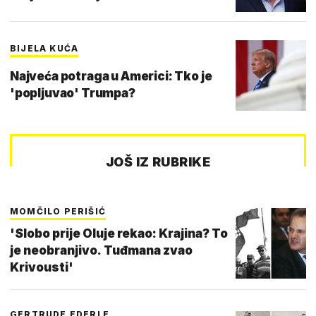
BIJELA KUĆA
Najveća potraga u Americi: Tko je
'popljuvao' Trumpa?
JOŠ IZ RUBRIKE
MOMČILO PERIŠIĆ
'Slobo prije Oluje rekao: Krajina? To
je neobranjivo. Tuđmana zvao
Krivousti'
GERTRUDE EDERLE