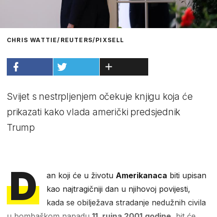
CHRIS WATTIE/REUTERS/PIXSELL
Svijet s nestrpljenjem očekuje knjigu koja će
prikazati kako vlada američki predsjednik
Trump
D
an koji će u životu
Amerikanaca
biti upisan
kao najtragičniji dan u njihovoj povijesti,
kada se obilježava stradanje nedužnih civila
u bombaškom napadu
11. rujna 2001.godine
, bit će