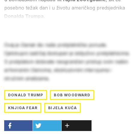
posebno težak dan i u životu američkog predsjednika
Donalda Trumpa.
Ovaj je članak dio naše pretplatničke ponude.
Cjelokupni sadržaj dostupan je isključivo pretplatnicima.
S pretplatom dobivate neograničen pristup svim našim
arhiviranim člancima, ekskluzivnim intervjuima i
stručnim analizama.
DONALD TRUMP
BOB WOODWARD
KNJIGA FEAR
BIJELA KUĆA