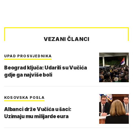
VEZANI ČLANCI
UPAD PROSVJEDNIKA
Beograd ključa: Udarili su Vučića
gdje ga najviše boli
KOSOVSKA POSLA
Albanci drže Vučića u šaci:
Uzimaju mu milijarde eura