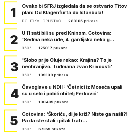
Ovako bi SFRJ izgledala da se ostvario Titov
1
plan: Od Klagenfurta do Istanbula!
POLITIKA I DRUŠTVO
283105
prikaza
U 11 sati bili su pred Kninom. Gotovina:
2
'Sedma neka uđe, 4. gardijska neka g…
360°
125017
prikaza
'Slobo prije Oluje rekao: Krajina? To je
3
neobranjivo. Tuđmana zvao Krivousti'
360°
109109
prikaza
Čavoglave u NDH: 'Četnici iz Moseća upali
4
su u selo i pobili obitelj Perković'
360°
100485
prikaza
Gotovina: 'Škoriću, di je križ? Niste ga našli?!
5
Pa da ste stali i pitali fratr…
360°
67359
prikaza