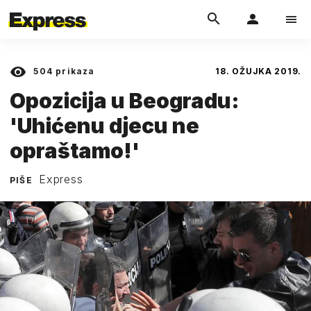
504
prikaza
18. OŽUJKA 2019.
Opozicija u Beogradu:
'Uhićenu djecu ne
opraštamo!'
Express
PIŠE