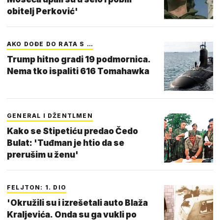
obitelj Perković'
AKO DOĐE DO RATA S …
Trump hitno gradi 19 podmornica.
Nema tko ispaliti 616 Tomahawka
GENERAL I DŽENTLMEN
Kako se Stipetiću predao Čedo
Bulat: 'Tuđman je htio da se
prerušim u ženu'
FELJTON: 1. DIO
'Okružili su i izrešetali auto Blaža
Kraljevića. Onda su ga vukli po