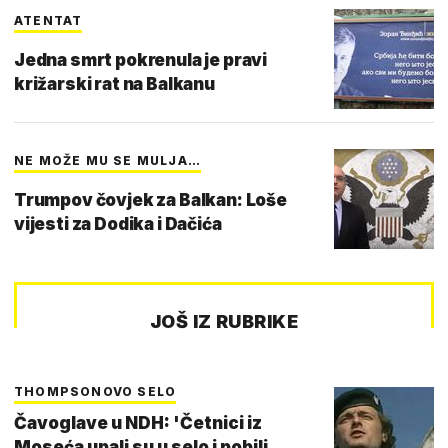
ATENTAT
Jedna smrt pokrenula je pravi
križarski rat na Balkanu
NE MOŽE MU SE MULJA…
Trumpov čovjek za Balkan: Loše
vijesti za Dodika i Dačića
JOŠ IZ RUBRIKE
THOMPSONOVO SELO
Čavoglave u NDH: 'Četnici iz
Moseća upali su u selo i pobili