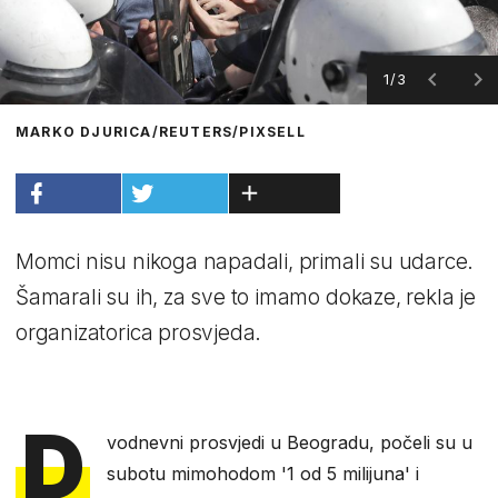
1/3
MARKO DJURICA/REUTERS/PIXSELL
Momci nisu nikoga napadali, primali su udarce.
Šamarali su ih, za sve to imamo dokaze, rekla je
organizatorica prosvjeda.
D
vodnevni prosvjedi u Beogradu, počeli su u
subotu mimohodom '1 od 5 milijuna' i