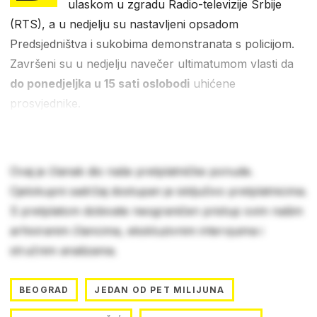
ulaskom u zgradu Radio-televizije Srbije
(RTS), a u nedjelju su nastavljeni opsadom
Predsjedništva i sukobima demonstranata s policijom.
Završeni su u nedjelju navečer ultimatumom vlasti da
do ponedjeljka u 15 sati oslobodi
uhićene
prosvjednike.
Ovaj je članak dio naše pretplatničke ponude.
Cjelokupni sadržaj dostupan je isključivo pretplatnicima.
S pretplatom dobivate neograničen pristup svim našim
arhiviranim člancima, ekskluzivnim intervjuima i
stručnim analizama.
BEOGRAD
JEDAN OD PET MILIJUNA