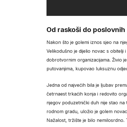
Od raskoši do poslovnih
Nakon što je golemi iznos sjeo na nj
Velikodušno je dijelio novac s obitelji
dobrotvornim organizacijama. Živio j
putovanjima, kupovao luksuznu odjeću
Jedna od najvećih bila je ljubav prem
četrnaest trkaćih konja i redovito org
njegov poduzetnički duh nije stao na
rodnom gradu, uložio je golem novac
Nažalost, tržište je bilo nemilosrdno