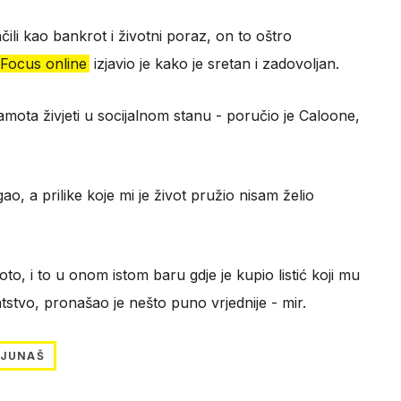
li kao bankrot i životni poraz, on to oštro
Focus online
izjavio je kako je sretan i zadovoljan.
mota živjeti u socijalnom stanu - poručio je Caloone,
 a prilike koje mi je život pružio nisam želio
to, i to u onom istom baru gdje je kupio listić koji mu
tstvo, pronašao je nešto puno vrjednije - mir.
IJUNAŠ