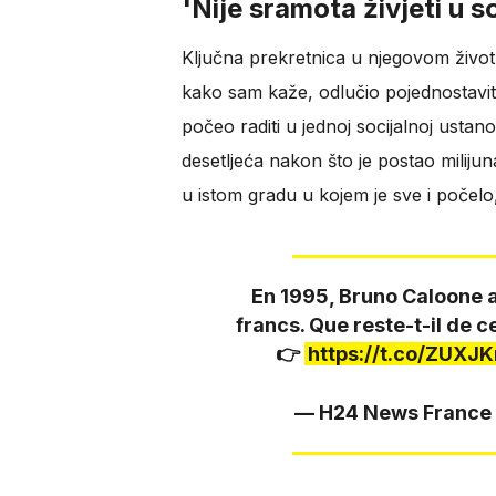
'Nije sramota živjeti u 
Ključna prekretnica u njegovom životu
kako sam kaže, odlučio pojednostaviti
počeo raditi u jednoj socijalnoj ustano
desetljeća nakon što je postao milij
u istom gradu u kojem je sve i počel
En 1995, Bruno Caloone a
francs. Que reste-t-il de c
👉
https://t.co/ZUXJ
— H24 News Franc