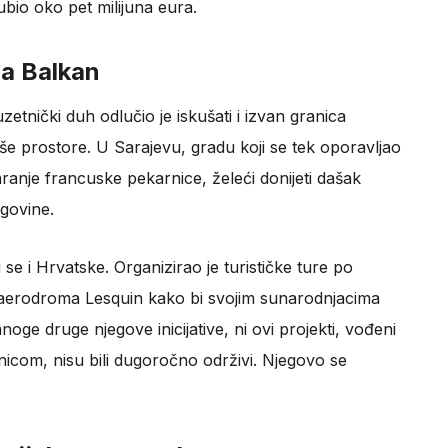
ubio oko pet milijuna eura.
na Balkan
etnički duh odlučio je iskušati i izvan granica
še prostore. U Sarajevu, gradu koji se tek oporavljao
aranje francuske pekarnice, želeći donijeti dašak
govine.
se i Hrvatske. Organizirao je turističke ture po
s aerodroma Lesquin kako bi svojim sunarodnjacima
ge druge njegove inicijative, ni ovi projekti, vođeni
com, nisu bili dugoročno održivi. Njegovo se