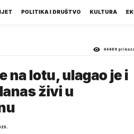
IJET
POLITIKA I DRUŠTVO
KULTURA
EK
44469
prikaz
 na lotu, ulagao je i
danas živi u
anu
025.