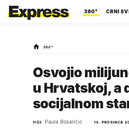
360°
CRNI SV
360°
Osvojio milijune
u Hrvatskoj, a 
socijalnom st
Paula Bosančić
PIŠE
10. PROSINCA 2