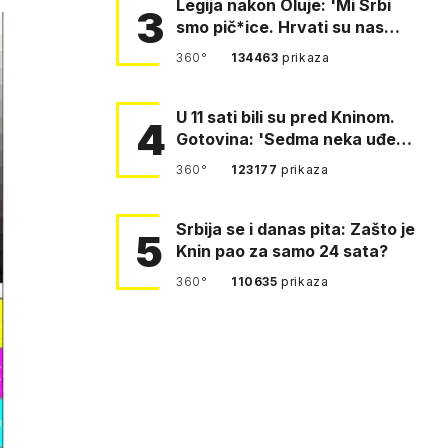
Legija nakon Oluje: 'Mi Srbi
3
smo pič*ice. Hrvati su nas
pomeli!'
360°
134463
prikaza
U 11 sati bili su pred Kninom.
4
Gotovina: 'Sedma neka uđe,
4. gardijska neka g…
360°
123177
prikaza
Srbija se i danas pita: Zašto je
5
Knin pao za samo 24 sata?
360°
110635
prikaza