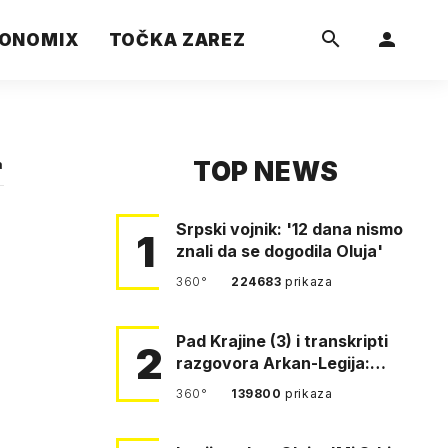
ONOMIX
TOČKA ZAREZ
TOP NEWS
a
Srpski vojnik: '12 dana nismo
1
znali da se dogodila Oluja'
360°
224683
prikaza
Pad Krajine (3) i transkripti
2
razgovora Arkan-Legija:
'Čujem, prelazite ustašam…
360°
139800
prikaza