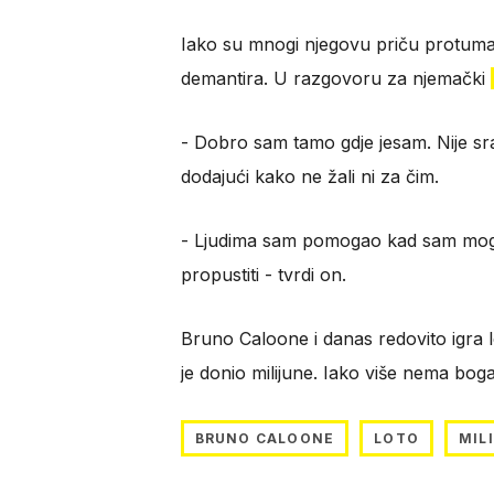
Iako su mnogi njegovu priču protumači
demantira. U razgovoru za njemački
- Dobro sam tamo gdje jesam. Nije sra
dodajući kako ne žali ni za čim.
- Ljudima sam pomogao kad sam mogao,
propustiti - tvrdi on.
Bruno Caloone i danas redovito igra lo
je donio milijune. Iako više nema boga
BRUNO CALOONE
LOTO
MIL