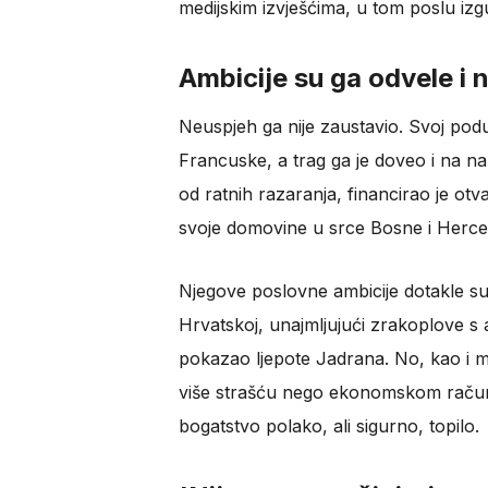
medijskim izvješćima, u tom poslu izg
Ambicije su ga odvele i 
Neuspjeh ga nije zaustavio. Svoj poduz
Francuske, a trag ga je doveo i na na
od ratnih razaranja, financirao je otv
svoje domovine u srce Bosne i Herce
Njegove poslovne ambicije dotakle su 
Hrvatskoj, unajmljujući zrakoplove 
pokazao ljepote Jadrana. No, kao i mno
više strašću nego ekonomskom računi
bogatstvo polako, ali sigurno, topilo.