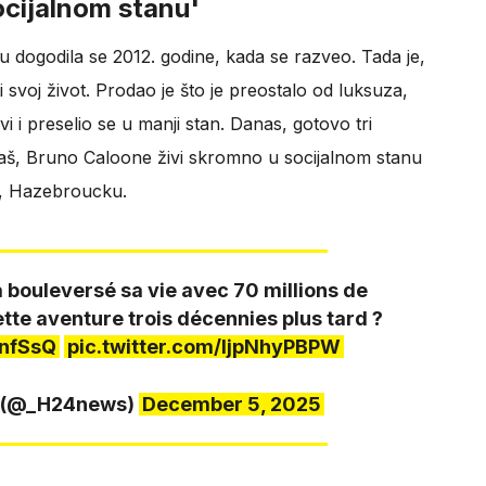
socijalnom stanu'
 dogodila se 2012. godine, kada se razveo. Tada je,
 svoj život. Prodao je što je preostalo od luksuza,
vi i preselio se u manji stan. Danas, gotovo tri
unaš, Bruno Caloone živi skromno u socijalnom stanu
o, Hazebroucku.
 bouleversé sa vie avec 70 millions de
ette aventure trois décennies plus tard ?
KnfSsQ
pic.twitter.com/IjpNhyPBPW
e (@_H24news)
December 5, 2025