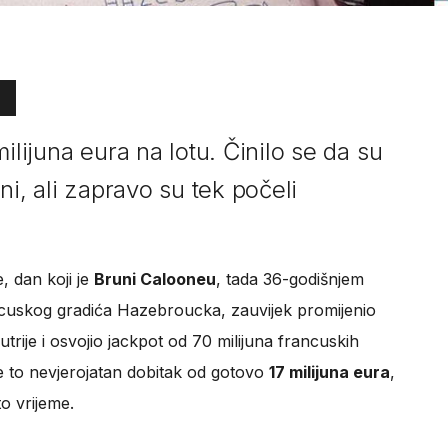
ilijuna eura na lotu. Činilo se da su
ni, ali zapravo su tek počeli
e, dan koji je
Bruni Calooneu
, tada 36-godišnjem
cuskog gradića Hazebroucka, zauvijek promijenio
lutrije i osvojio jackpot od 70 milijuna francuskih
je to nevjerojatan dobitak od gotovo
17 milijuna eura
,
to vrijeme.