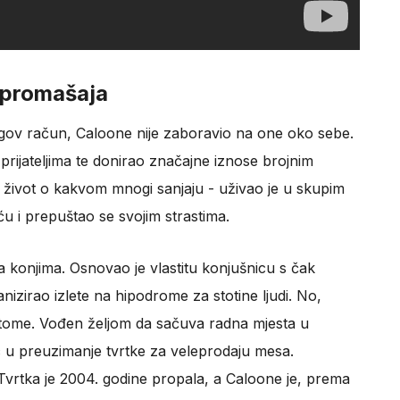
 promašaja
egov račun, Caloone nije zaboravio na one oko sebe.
 i prijateljima te donirao značajne iznose brojnim
e život o kakvom mnogi sanjaju - uživao je u skupim
 i prepuštao se svojim strastima.
a konjima. Osnovao je vlastitu konjušnicu s čak
anizirao izlete na hipodrome za stotine ljudi. No,
 tome. Vođen željom da sačuva radna mjesta u
 u preuzimanje tvrtke za veleprodaju mesa.
. Tvrtka je 2004. godine propala, a Caloone je, prema