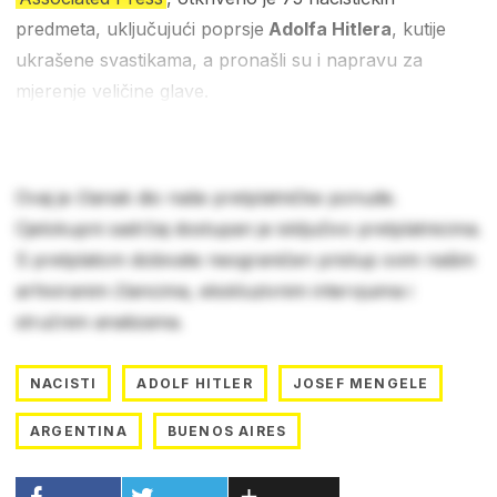
predmeta, uključujući poprsje
Adolfa Hitlera
, kutije
ukrašene svastikama, a pronašli su i napravu za
mjerenje veličine glave.
Ovaj je članak dio naše pretplatničke ponude.
Cjelokupni sadržaj dostupan je isključivo pretplatnicima.
S pretplatom dobivate neograničen pristup svim našim
arhiviranim člancima, ekskluzivnim intervjuima i
stručnim analizama.
NACISTI
ADOLF HITLER
JOSEF MENGELE
ARGENTINA
BUENOS AIRES