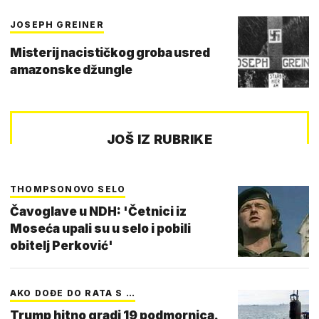
JOSEPH GREINER
Misterij nacističkog groba usred
amazonske džungle
JOŠ IZ RUBRIKE
THOMPSONOVO SELO
Čavoglave u NDH: 'Četnici iz
Moseća upali su u selo i pobili
obitelj Perković'
AKO DOĐE DO RATA S …
Trump hitno gradi 19 podmornica.