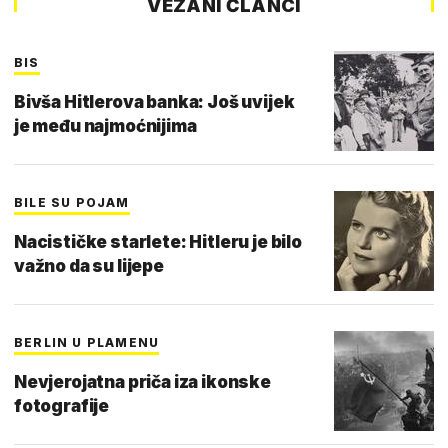
VEZANI ČLANCI
BIS
Bivša Hitlerova banka: Još uvijek
je među najmoćnijima
BILE SU POJAM
Nacističke starlete: Hitleru je bilo
važno da su lijepe
BERLIN U PLAMENU
Nevjerojatna priča iza ikonske
fotografije