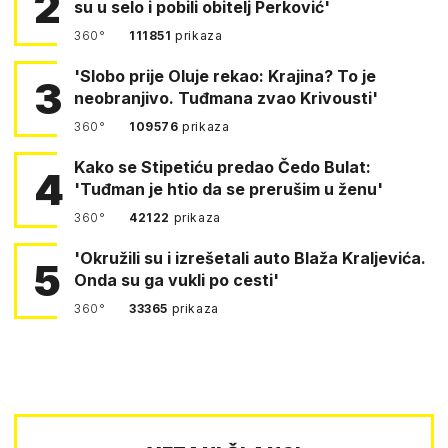
2
su u selo i pobili obitelj Perković'
360°
111851
prikaza
'Slobo prije Oluje rekao: Krajina? To je
3
neobranjivo. Tuđmana zvao Krivousti'
360°
109576
prikaza
Kako se Stipetiću predao Čedo Bulat:
4
'Tuđman je htio da se prerušim u ženu'
360°
42122
prikaza
'Okružili su i izrešetali auto Blaža Kraljevića.
5
Onda su ga vukli po cesti'
360°
33365
prikaza