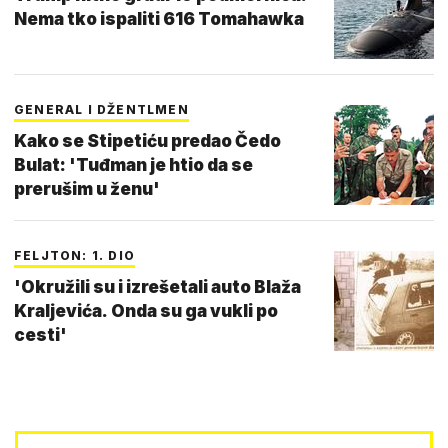
Nema tko ispaliti 616 Tomahawka
GENERAL I DŽENTLMEN
Kako se Stipetiću predao Čedo
Bulat: 'Tuđman je htio da se
prerušim u ženu'
FELJTON: 1. DIO
'Okružili su i izrešetali auto Blaža
Kraljevića. Onda su ga vukli po
cesti'