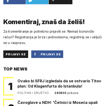
Komentiraj, znaš da želiš!
Za komentiranje je potrebno prijaviti se. Nemaš korisnički
račun? Registracija je brza i jednostavna, registriraj se i uključi
se u raspravu.
PRIJAVI SE
PRIJAVI SE
PUTEM
TOP NEWS
FACEBOOKA
Ovako bi SFRJ izgledala da se ostvario Titov
1
plan: Od Klagenfurta do Istanbula!
POLITIKA I DRUŠTVO
283603
prikaza
Čavoglave u NDH: 'Četnici iz Moseća upali