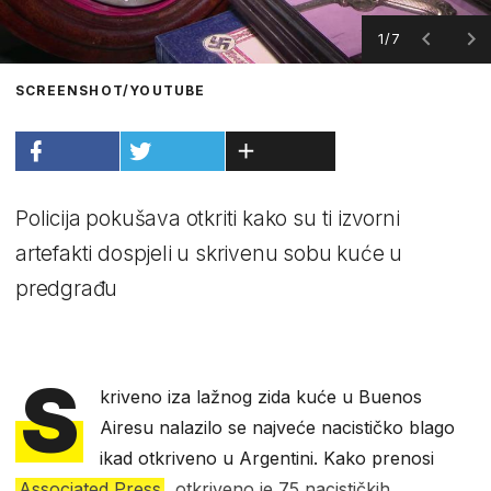
1/7
SCREENSHOT/YOUTUBE
Policija pokušava otkriti kako su ti izvorni
artefakti dospjeli u skrivenu sobu kuće u
predgrađu
S
kriveno iza lažnog zida kuće u Buenos
Airesu nalazilo se najveće nacističko blago
ikad otkriveno u Argentini. Kako prenosi
Associated Press
, otkriveno je 75 nacističkih