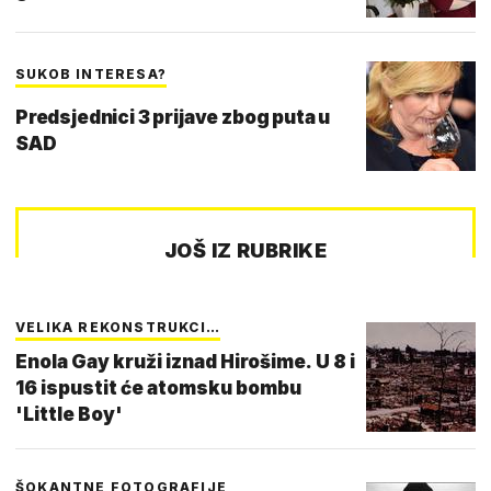
SUKOB INTERESA?
Predsjednici 3 prijave zbog puta u
SAD
JOŠ IZ RUBRIKE
VELIKA REKONSTRUKCI…
Enola Gay kruži iznad Hirošime. U 8 i
16 ispustit će atomsku bombu
'Little Boy'
ŠOKANTNE FOTOGRAFIJE