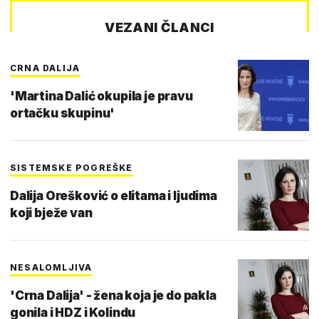
VEZANI ČLANCI
CRNA DALIJA
'Martina Dalić okupila je pravu
ortačku skupinu'
SISTEMSKE POGREŠKE
Dalija Orešković o elitama i ljudima
koji bježe van
NESALOMLJIVA
'Crna Dalija' - žena koja je do pakla
gonila i HDZ i Kolindu