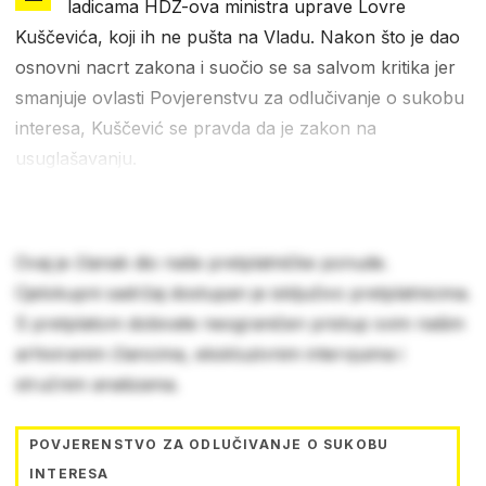
ladicama HDZ-ova ministra uprave Lovre
Kuščevića, koji ih ne pušta na Vladu. Nakon što je dao
osnovni nacrt zakona i suočio se sa salvom kritika jer
smanjuje ovlasti Povjerenstvu za odlučivanje o sukobu
interesa, Kuščević se pravda da je zakon na
usuglašavanju.
Ovaj je članak dio naše pretplatničke ponude.
Cjelokupni sadržaj dostupan je isključivo pretplatnicima.
S pretplatom dobivate neograničen pristup svim našim
arhiviranim člancima, ekskluzivnim intervjuima i
stručnim analizama.
POVJERENSTVO ZA ODLUČIVANJE O SUKOBU
INTERESA