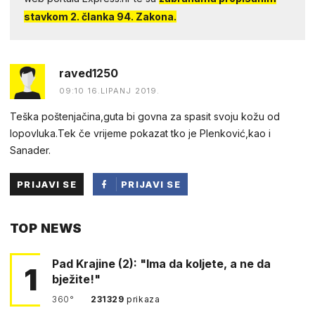
stavkom 2. članka 94. Zakona.
raved1250
09:10 16.LIPANJ 2019.
Teška poštenjačina,guta bi govna za spasit svoju kožu od
lopovluka.Tek če vrijeme pokazat tko je Plenković,kao i
Sanader.
PRIJAVI SE
PRIJAVI SE
PUTEM
TOP NEWS
FACEBOOKA
Pad Krajine (2): "Ima da koljete, a ne da
1
bježite!"
360°
231329
prikaza