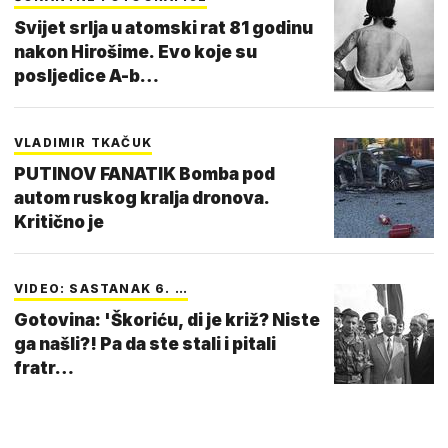
Svijet srlja u atomski rat 81 godinu
nakon Hirošime. Evo koje su
posljedice A-b…
VLADIMIR TKAČUK
PUTINOV FANATIK Bomba pod
autom ruskog kralja dronova.
Kritično je
VIDEO: SASTANAK 6. …
Gotovina: 'Škoriću, di je križ? Niste
ga našli?! Pa da ste stali i pitali
fratr…