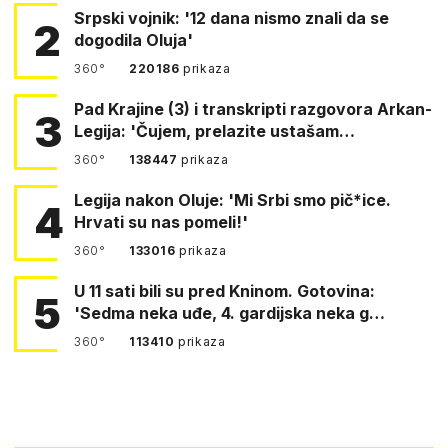
Srpski vojnik: '12 dana nismo znali da se
2
dogodila Oluja'
360°
220186
prikaza
Pad Krajine (3) i transkripti razgovora Arkan-
3
Legija: 'Čujem, prelazite ustašam…
360°
138447
prikaza
Legija nakon Oluje: 'Mi Srbi smo pič*ice.
4
Hrvati su nas pomeli!'
360°
133016
prikaza
U 11 sati bili su pred Kninom. Gotovina:
5
'Sedma neka uđe, 4. gardijska neka g…
360°
113410
prikaza