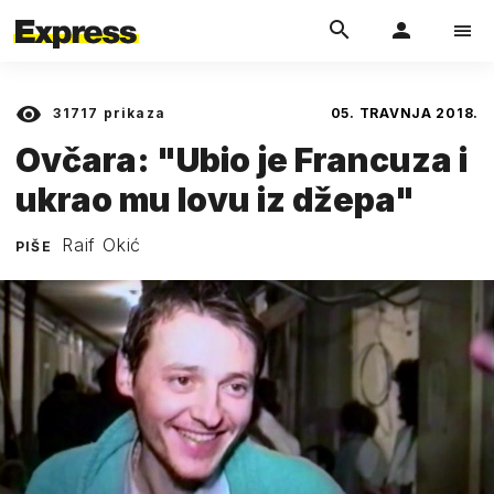
31717
prikaza
05. TRAVNJA 2018.
Ovčara: "Ubio je Francuza i
ukrao mu lovu iz džepa"
Raif Okić
PIŠE