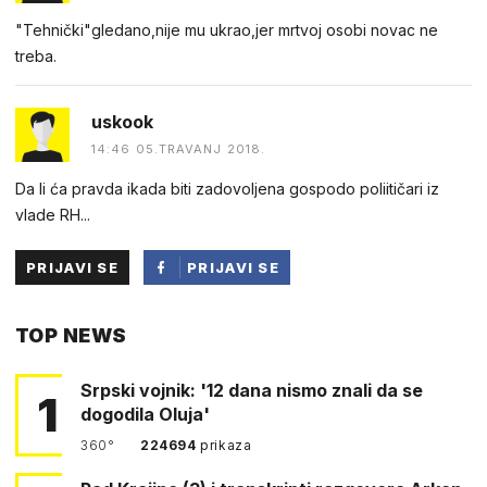
"Tehnički"gledano,nije mu ukrao,jer mrtvoj osobi novac ne
treba.
uskook
14:46 05.TRAVANJ 2018.
Da li ća pravda ikada biti zadovoljena gospodo poliitičari iz
vlade RH...
PRIJAVI SE
PRIJAVI SE
PUTEM
TOP NEWS
FACEBOOKA
Srpski vojnik: '12 dana nismo znali da se
1
dogodila Oluja'
360°
224694
prikaza