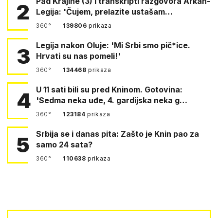
Pad Krajine (3) i transkripti razgovora Arkan-
2
Legija: 'Čujem, prelazite ustašam…
360°
139806
prikaza
Legija nakon Oluje: 'Mi Srbi smo pič*ice.
3
Hrvati su nas pomeli!'
360°
134468
prikaza
U 11 sati bili su pred Kninom. Gotovina:
4
'Sedma neka uđe, 4. gardijska neka g…
360°
123184
prikaza
Srbija se i danas pita: Zašto je Knin pao za
5
samo 24 sata?
360°
110638
prikaza