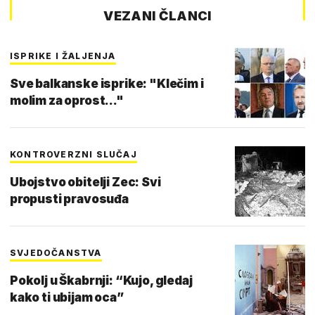
VEZANI ČLANCI
ISPRIKE I ŽALJENJA
Sve balkanske isprike: "Klečim i
molim za oprost..."
KONTROVERZNI SLUČAJ
Ubojstvo obitelji Zec: Svi
propusti pravosuđa
SVJEDOČANSTVA
Pokolj u Škabrnji: “Kujo, gledaj
kako ti ubijam oca”