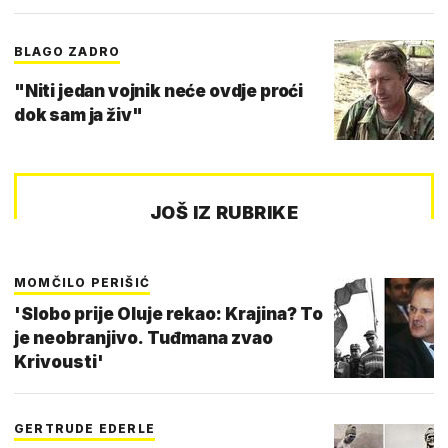
BLAGO ZADRO
"Niti jedan vojnik neće ovdje proći
dok sam ja živ"
JOŠ IZ RUBRIKE
MOMČILO PERIŠIĆ
'Slobo prije Oluje rekao: Krajina? To
je neobranjivo. Tuđmana zvao
Krivousti'
GERTRUDE EDERLE