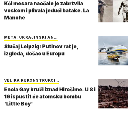
Kći mesara naočale je zabrtvila
voskom i plivala jedući batake. La
Manche
META: UKRAJINSKI AN…
Slučaj Leipzig: Putinov rat je,
izgleda, došao u Europu
VELIKA REKONSTRUKCI…
Enola Gay kruži iznad Hirošime. U 8 i
16 ispustit će atomsku bombu
'Little Boy'