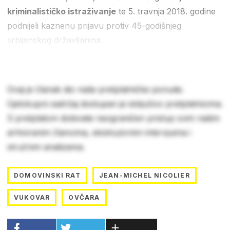
kriminalističko istraživanje
te 5. travnja 2018. godine
podnijeli kaznenu prijavu protiv 45-godišnjeg
srbijanskog državljanina.
Ovaj je članak dio naše pretplatničke ponude.
Cjelokupni sadržaj dostupan je isključivo pretplatnicima.
S pretplatom dobivate neograničen pristup svim našim
arhiviranim člancima, ekskluzivnim intervjuima i
stručnim analizama.
DOMOVINSKI RAT
JEAN-MICHEL NICOLIER
VUKOVAR
OVČARA