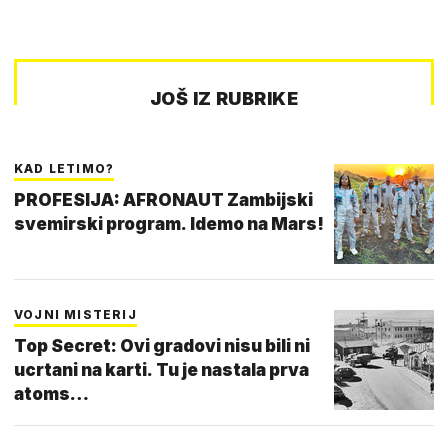
JOŠ IZ RUBRIKE
KAD LETIMO?
PROFESIJA: AFRONAUT Zambijski
svemirski program. Idemo na Mars!
VOJNI MISTERIJ
Top Secret: Ovi gradovi nisu bili ni
ucrtani na karti. Tu je nastala prva
atoms…