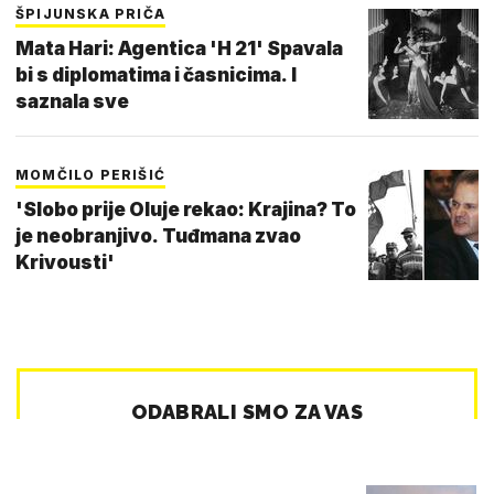
ŠPIJUNSKA PRIČA
Mata Hari: Agentica 'H 21' Spavala
bi s diplomatima i časnicima. I
saznala sve
MOMČILO PERIŠIĆ
'Slobo prije Oluje rekao: Krajina? To
je neobranjivo. Tuđmana zvao
Krivousti'