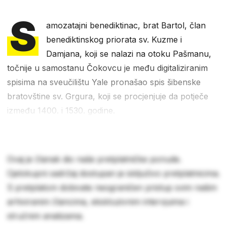
S
amozatajni benediktinac, brat Bartol, član
benediktinskog priorata sv. Kuzme i
Damjana, koji se nalazi na otoku Pašmanu,
točnije u samostanu Čokovcu je među digitaliziranim
spisima na sveučilištu Yale pronašao spis šibenske
bratovštine sv. Grgura, koji se procjenjuje da potječe
između 1400. i 1530. godine.
Ovaj je članak dio naše pretplatničke ponude.
Cjelokupni sadržaj dostupan je isključivo pretplatnicima.
S pretplatom dobivate neograničen pristup svim našim
arhiviranim člancima, ekskluzivnim intervjuima i
stručnim analizama.