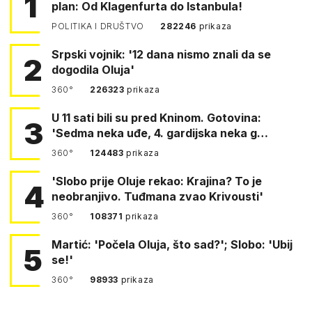
1
plan: Od Klagenfurta do Istanbula!
POLITIKA I DRUŠTVO
282246
prikaza
Srpski vojnik: '12 dana nismo znali da se
2
dogodila Oluja'
360°
226323
prikaza
U 11 sati bili su pred Kninom. Gotovina:
3
'Sedma neka uđe, 4. gardijska neka g…
360°
124483
prikaza
'Slobo prije Oluje rekao: Krajina? To je
4
neobranjivo. Tuđmana zvao Krivousti'
360°
108371
prikaza
Martić: 'Počela Oluja, što sad?'; Slobo: 'Ubij
5
se!'
360°
98933
prikaza