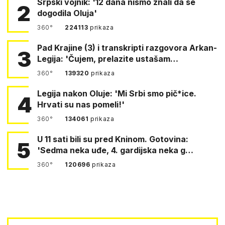
Srpski vojnik: '12 dana nismo znali da se
2
dogodila Oluja'
360°
224113
prikaza
Pad Krajine (3) i transkripti razgovora Arkan-
3
Legija: 'Čujem, prelazite ustašam…
360°
139320
prikaza
Legija nakon Oluje: 'Mi Srbi smo pič*ice.
4
Hrvati su nas pomeli!'
360°
134061
prikaza
U 11 sati bili su pred Kninom. Gotovina:
5
'Sedma neka uđe, 4. gardijska neka g…
360°
120696
prikaza