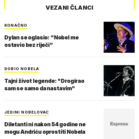
VEZANI ČLANCI
KONAČNO
Dylan se oglasio: "Nobel me
ostavio bez riječi"
DOBIO NOBELA
Tajni život legende: "Drogirao
sam se samo da nastavim"
JEDINI NOBELOVAC
Diletanti ni nakon 54 godine ne
mogu Andriću oprostiti Nobela