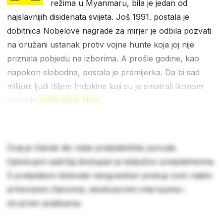
režima u Myanmaru, bila je jedan od
najslavnijih disidenata svijeta. Još 1991. postala je
dobitnica Nobelove nagrade za mirjer je odbila pozvati
na oružani ustanak protiv vojne hunte koja joj nije
priznala pobjedu na izborima. A prošle godine, kao
napokon slobodna, postala je premijerka. Da bi sad
milijuni ljudi diljem Indokine koji su je smatrali ikonom
slobode
palili njene slike
.
Ovaj je članak dio naše pretplatničke ponude.
Cjelokupni sadržaj dostupan je isključivo pretplatnicima.
S pretplatom dobivate neograničen pristup svim našim
arhiviranim člancima, ekskluzivnim intervjuima i
stručnim analizama.