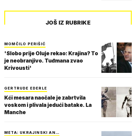
JOŠ IZ RUBRIKE
MOMČILO PERIŠIĆ
'Slobo prije Oluje rekao: Krajina? To
je neobranjivo. Tuđmana zvao
Krivousti'
GERTRUDE EDERLE
Kći mesara naočale je zabrtvila
voskom i plivala jedući batake. La
Manche
META: UKRAJINSKI AN…