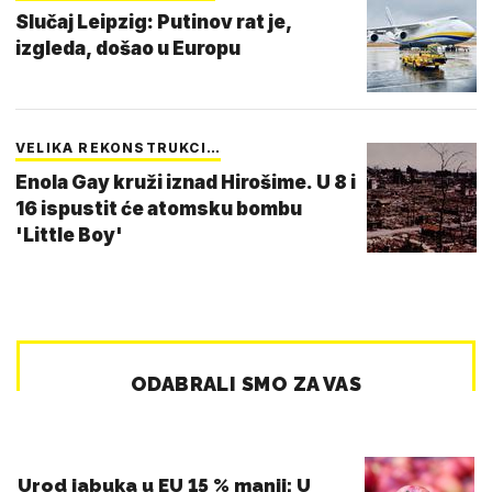
Slučaj Leipzig: Putinov rat je,
izgleda, došao u Europu
VELIKA REKONSTRUKCI…
Enola Gay kruži iznad Hirošime. U 8 i
16 ispustit će atomsku bombu
'Little Boy'