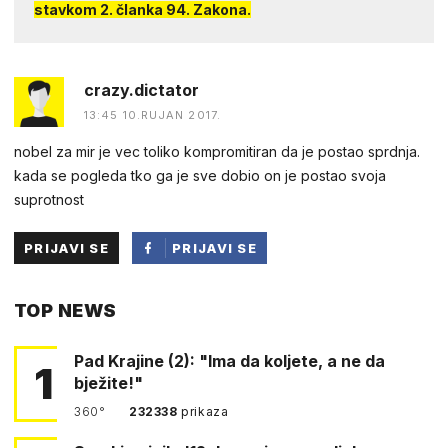
stavkom 2. članka 94. Zakona.
crazy.dictator
13:45 10.RUJAN 2017.
nobel za mir je vec toliko kompromitiran da je postao sprdnja.
kada se pogleda tko ga je sve dobio on je postao svoja
suprotnost
PRIJAVI SE
PRIJAVI SE
PUTEM
TOP NEWS
FACEBOOKA
Pad Krajine (2): "Ima da koljete, a ne da
1
bježite!"
360°
232338
prikaza