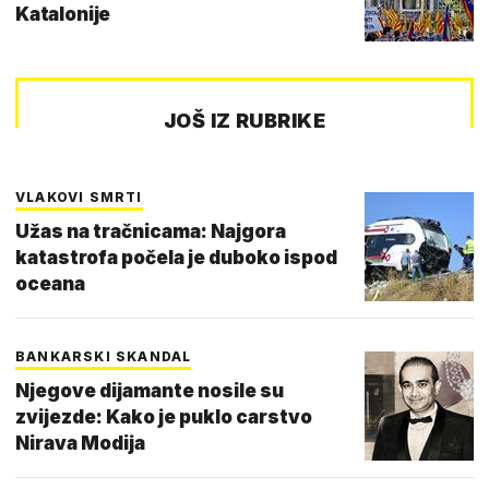
Katalonije
JOŠ IZ RUBRIKE
VLAKOVI SMRTI
Užas na tračnicama: Najgora
katastrofa počela je duboko ispod
oceana
BANKARSKI SKANDAL
Njegove dijamante nosile su
zvijezde: Kako je puklo carstvo
Nirava Modija