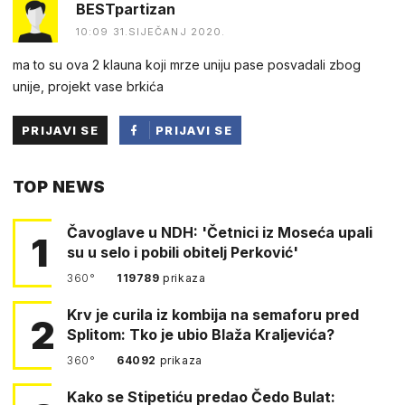
BESTpartizan
10:09 31.SIJEČANJ 2020.
ma to su ova 2 klauna koji mrze uniju pase posvadali zbog
unije, projekt vase brkića
PRIJAVI SE
PRIJAVI SE
PUTEM
TOP NEWS
FACEBOOKA
Čavoglave u NDH: 'Četnici iz Moseća upali
1
su u selo i pobili obitelj Perković'
360°
119789
prikaza
Krv je curila iz kombija na semaforu pred
2
Splitom: Tko je ubio Blaža Kraljevića?
360°
64092
prikaza
Kako se Stipetiću predao Čedo Bulat: