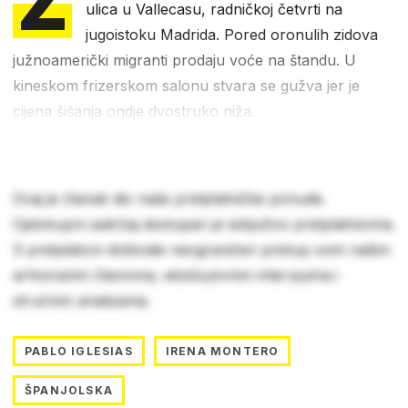
Z
ulica u Vallecasu, radničkoj četvrti na
jugoistoku Madrida. Pored oronulih zidova
južnoamerički migranti prodaju voće na štandu. U
kineskom frizerskom salonu stvara se gužva jer je
cijena šišanja ondje dvostruko niža.
Ovaj je članak dio naše pretplatničke ponude.
Cjelokupni sadržaj dostupan je isključivo pretplatnicima.
S pretplatom dobivate neograničen pristup svim našim
arhiviranim člancima, ekskluzivnim intervjuima i
stručnim analizama.
PABLO IGLESIAS
IRENA MONTERO
ŠPANJOLSKA