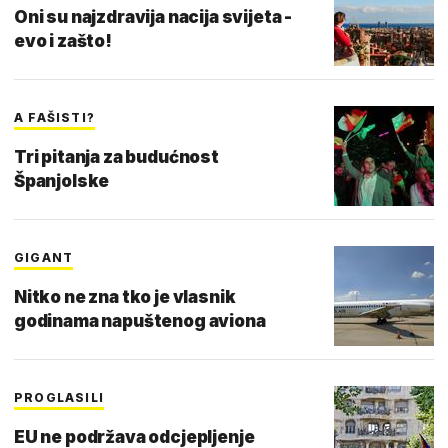
Oni su najzdravija nacija svijeta -
evo i zašto!
A FAŠISTI?
Tri pitanja za budućnost
Španjolske
GIGANT
Nitko ne zna tko je vlasnik
godinama napuštenog aviona
PROGLASILI
EU ne podržava odcjepljenje