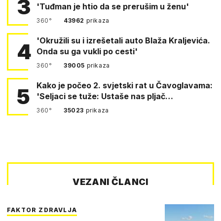
3
'Tuđman je htio da se prerušim u ženu'
360°
43962
prikaza
'Okružili su i izrešetali auto Blaža Kraljevića.
4
Onda su ga vukli po cesti'
360°
39005
prikaza
Kako je počeo 2. svjetski rat u Čavoglavama:
5
'Seljaci se tuže: Ustaše nas pljač…
360°
35023
prikaza
VEZANI ČLANCI
FAKTOR ZDRAVLJA