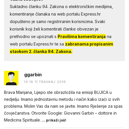
Sukladno članku 94. Zakona o elektroničkim medijima,
komentiranje članaka na web portalu Express.hr
dopušteno je samo registriranim korisnicima. Svaki
korisnik koji želi komentirati članke obvezan je
prethodno se upoznati s
Pravilima komentiranja
na
web portalu Express.hr te sa
zabranama propisanim
stavkom 2. članka 94. Zakona.
ggarbin
10:18 11.TRAVANJ 2016.
Brava Marijana, Lijepo ste obrazložila na emisiji BUJICA u
nedjelju. Imamo jednostavnu metodu i način kako izaći iz svih
problema. Molim Vas da nam se javite. Imamo Rješenje za spas
čovječanstva. Otvorite Google: Giovanni Garbin – dottore in
Medicina Spirituale.
... prikaži još!