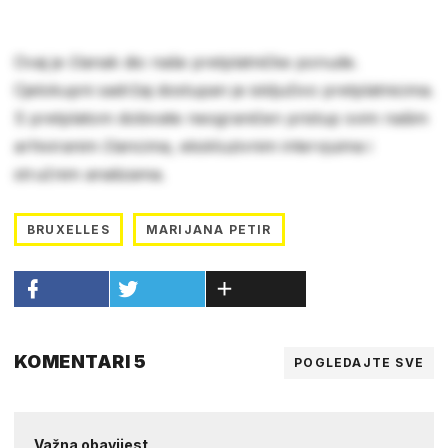
Ovaj je članak dio naše pretplatničke ponude.
Cjelokupni sadržaj dostupan je isključivo pretplatnicima.
S pretplatom dobivate neograničen pristup svim našim
arhiviranim člancima, ekskluzivnim intervjuima i
stručnim analizama.
BRUXELLES
MARIJANA PETIR
KOMENTARI 5
POGLEDAJTE SVE
Važna obavijest