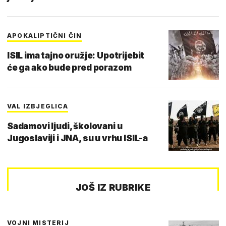
APOKALIPTIČNI ČIN
ISIL ima tajno oružje: Upotrijebit
će ga ako bude pred porazom
VAL IZBJEGLICA
Sadamovi ljudi, školovani u
Jugoslaviji i JNA, su u vrhu ISIL-a
JOŠ IZ RUBRIKE
VOJNI MISTERIJ