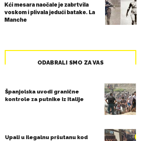
Kći mesara naočale je zabrtvila
voskom i plivala jedući batake. La
Manche