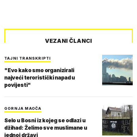
VEZANI ČLANCI
TAJNI TRANSKRIPTI
"Evo kako smo organizirali
najveći teroristički napad u
povijesti"
GORNJA MAOČA
Selo u Bosni iz kojeg se odlazi u
džihad: Želimo sve muslimane u
jednoj državi