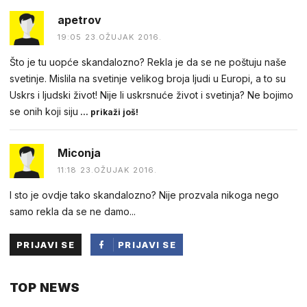
apetrov
19:05 23.OŽUJAK 2016.
Što je tu uopće skandalozno? Rekla je da se ne poštuju naše
svetinje. Mislila na svetinje velikog broja ljudi u Europi, a to su
Uskrs i ljudski život! Nije li uskrsnuće život i svetinja? Ne bojimo
se onih koji siju
... prikaži još!
Miconja
11:18 23.OŽUJAK 2016.
I sto je ovdje tako skandalozno? Nije prozvala nikoga nego
samo rekla da se ne damo...
PRIJAVI SE
PRIJAVI SE
PUTEM
TOP NEWS
FACEBOOKA