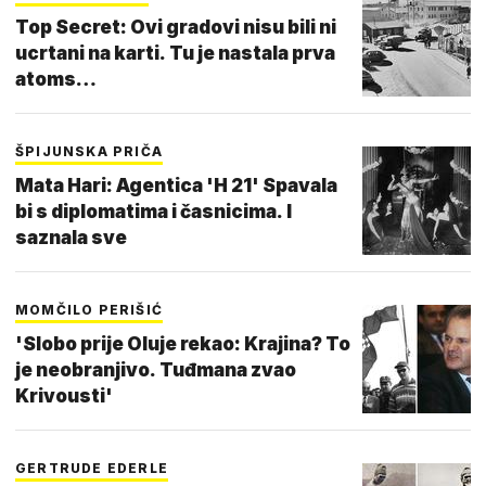
Top Secret: Ovi gradovi nisu bili ni
ucrtani na karti. Tu je nastala prva
atoms…
ŠPIJUNSKA PRIČA
Mata Hari: Agentica 'H 21' Spavala
bi s diplomatima i časnicima. I
saznala sve
MOMČILO PERIŠIĆ
'Slobo prije Oluje rekao: Krajina? To
je neobranjivo. Tuđmana zvao
Krivousti'
GERTRUDE EDERLE