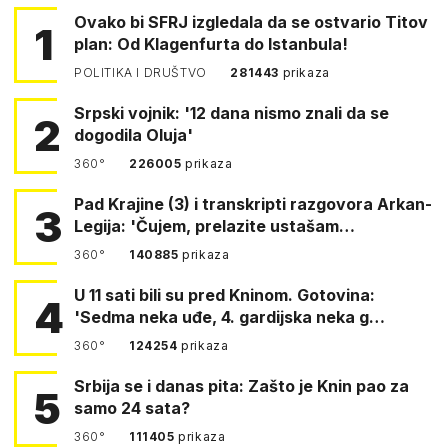
Ovako bi SFRJ izgledala da se ostvario Titov
1
plan: Od Klagenfurta do Istanbula!
POLITIKA I DRUŠTVO
281443
prikaza
Srpski vojnik: '12 dana nismo znali da se
2
dogodila Oluja'
360°
226005
prikaza
Pad Krajine (3) i transkripti razgovora Arkan-
3
Legija: 'Čujem, prelazite ustašam…
360°
140885
prikaza
U 11 sati bili su pred Kninom. Gotovina:
4
'Sedma neka uđe, 4. gardijska neka g…
360°
124254
prikaza
Srbija se i danas pita: Zašto je Knin pao za
5
samo 24 sata?
360°
111405
prikaza