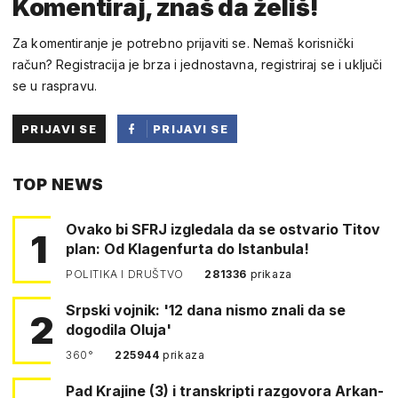
Komentiraj, znaš da želiš!
Za komentiranje je potrebno prijaviti se. Nemaš korisnički
račun? Registracija je brza i jednostavna, registriraj se i uključi
se u raspravu.
PRIJAVI SE
PRIJAVI SE
PUTEM
TOP NEWS
FACEBOOKA
Ovako bi SFRJ izgledala da se ostvario Titov
1
plan: Od Klagenfurta do Istanbula!
POLITIKA I DRUŠTVO
281336
prikaza
Srpski vojnik: '12 dana nismo znali da se
2
dogodila Oluja'
360°
225944
prikaza
Pad Krajine (3) i transkripti razgovora Arkan-