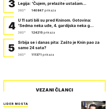
3
Legija: 'Čujem, prelazite ustašam…
360°
140847
prikaza
U 11 sati bili su pred Kninom. Gotovina:
4
'Sedma neka uđe, 4. gardijska neka g…
360°
124215
prikaza
Srbija se i danas pita: Zašto je Knin pao za
5
samo 24 sata?
360°
111371
prikaza
VEZANI ČLANCI
LIDER MOSTA