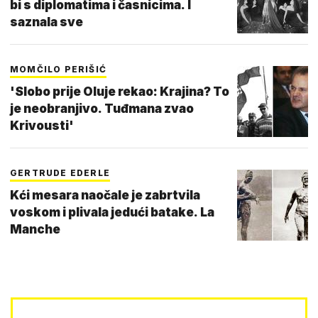
bi s diplomatima i časnicima. I
saznala sve
MOMČILO PERIŠIĆ
'Slobo prije Oluje rekao: Krajina? To
je neobranjivo. Tuđmana zvao
Krivousti'
GERTRUDE EDERLE
Kći mesara naočale je zabrtvila
voskom i plivala jedući batake. La
Manche