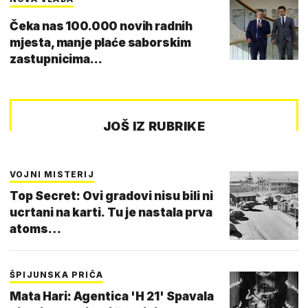
Čeka nas 100.000 novih radnih
mjesta, manje plaće saborskim
zastupnicima...
JOŠ IZ RUBRIKE
VOJNI MISTERIJ
Top Secret: Ovi gradovi nisu bili ni
ucrtani na karti. Tu je nastala prva
atoms…
ŠPIJUNSKA PRIČA
Mata Hari: Agentica 'H 21' Spavala