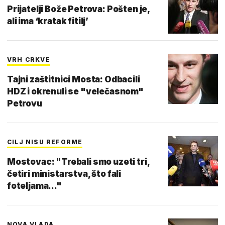
Prijatelji Bože Petrova: Pošten je,
ali ima ‘kratak fitilj’
VRH CRKVE
Tajni zaštitnici Mosta: Odbacili
HDZ i okrenuli se "velečasnom"
Petrovu
CILJ NISU REFORME
Mostovac: "Trebali smo uzeti tri,
četiri ministarstva, što fali
foteljama..."
NOVA VLADA