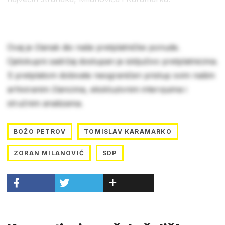
Ovaj je članak dio naše pretplatničke ponude.
Cjelokupni sadržaj dostupan je isključivo pretplatnicima.
S pretplatom dobivate neograničen pristup svim našim
arhiviranim člancima, ekskluzivnim intervjuima i
stručnim analizama.
BOŽO PETROV
TOMISLAV KARAMARKO
ZORAN MILANOVIĆ
SDP