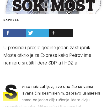
EXPRESS
U prosincu prošle godine jedan zastupnik
Mosta otkrio je za Express kako Petrov ima
namjeru srušiti lidere SDP-a i HDZ-a
S
vi su naši zahtjevi, sve ono što se vama
izvana čini besmislenim, zapravo usmjereni
samo na jedan cilj: rušenje lidera dviju
najvećih stranaka, Milanovića i Karamarka!