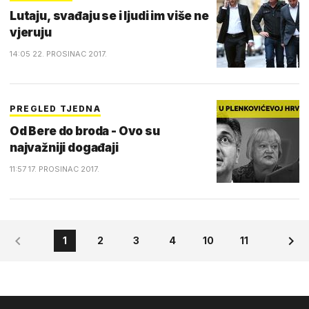
Lutaju, svađaju se i ljudi im više ne
vjeruju
14:05 22. PROSINAC 2017.
PREGLED TJEDNA
Od Bere do broda - Ovo su
najvažniji događaji
11:57 17. PROSINAC 2017.
1
2
3
4
10
11