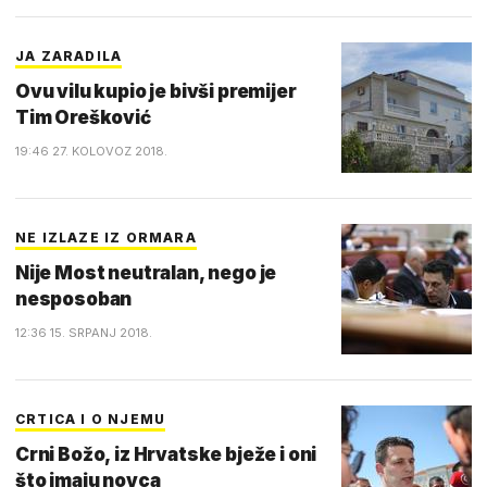
JA ZARADILA
Ovu vilu kupio je bivši premijer
Tim Orešković
19:46 27. KOLOVOZ 2018.
NE IZLAZE IZ ORMARA
Nije Most neutralan, nego je
nesposoban
12:36 15. SRPANJ 2018.
CRTICA I O NJEMU
Crni Božo, iz Hrvatske bježe i oni
što imaju novca