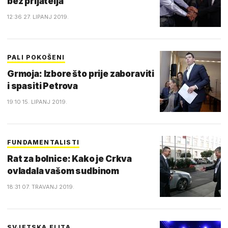
bez prijatelja
12:36 27. LIPANJ 2019.
PALI POKOŠENI
Grmoja: Izbore što prije zaboraviti
i spasiti Petrova
19:10 15. LIPANJ 2019.
FUNDAMENTALISTI
Rat za bolnice: Kako je Crkva
ovladala vašom sudbinom
18:31 07. TRAVANJ 2019.
SVJETSKA ELITA