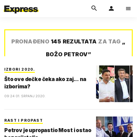
PRONAĐENO
145 REZULTATA
ZA TAG
„
BOŽO PETROV
”
IZBORI 2020.
Što ove dečke čeka ako zaj... na
izborima?
09:24 01. SRPANJ 2020.
RAST I PROPAST
Petrov je upropastio Most i ostao