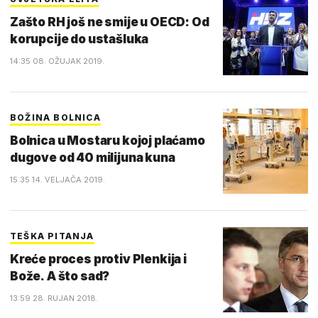
Zašto RH još ne smije u OECD: Od
korupcije do ustašluka
14:35 08. OŽUJAK 2019.
BOŽINA BOLNICA
Bolnica u Mostaru kojoj plaćamo
dugove od 40 milijuna kuna
15:35 14. VELJAČA 2019.
TEŠKA PITANJA
Kreće proces protiv Plenkija i
Bože. A što sad?
13:59 28. RUJAN 2018.