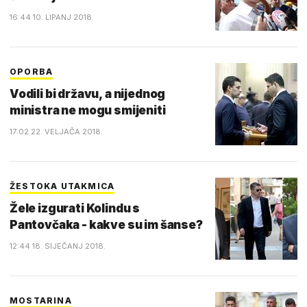
16:44 10. LIPANJ 2018.
OPORBA
Vodili bi državu, a nijednog
ministra ne mogu smijeniti
17:02 22. VELJAČA 2018.
ŽESTOKA UTAKMICA
Žele izgurati Kolindu s
Pantovčaka - kakve su im šanse?
12:44 18. SIJEČANJ 2018.
MOSTARINA