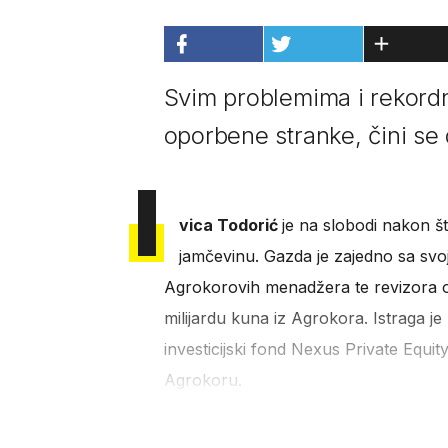
Svim problemima i rekordn
oporbene stranke, čini se
I
vica Todorić
je na slobodi nakon št
jamčevinu. Gazda je zajedno sa svoj
Agrokorovih menadžera te revizora o
milijardu kuna iz Agrokora. Istraga j
investicijski fond Nexus Private Equi
Agrokoru.