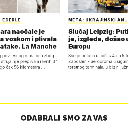
 EDERLE
META: UKRAJINSKI AN
ara naočale je
Slučaj Leipzig: Put
a voskom i plivala
je, izgleda, došao 
batake. La Manche
Europu
g povijesnog maratona zbog
Sve je počelo u noći s 4. na 5.
struja nije preplivala ravnih 34
Zaposlenik aerodroma u sigur
ego čak 56 kilometara …
teretnog terminala, u blizini ju