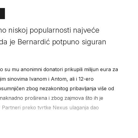
o niskoj popularnosti najveće
 da je Bernardić potpuno siguran
o su mu anonimni donatori prikupili milijun eura za
im sinovima Ivanom i Antom, ali i 12-ero
sumnjičen zbog nezakonitog pribavljanja više od
e naknadno proširena i zbog zajmova što ih je
ty Partneri preko tvrtke Nexus ulaganja dao