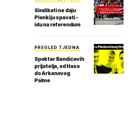
Sindikati ne daju
Plenkiju spavati -
idu na referendum
PREGLED TJEDNA
Spektar Bandićevih
prijatelja, od Hase
do Arkanovog
Palme