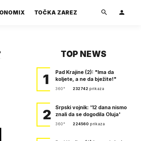
ONOMIX
TOČKA ZAREZ
TOP NEWS
a
Pad Krajine (2): "Ima da
1
koljete, a ne da bježite!"
360°
232742
prikaza
Srpski vojnik: '12 dana nismo
2
znali da se dogodila Oluja'
360°
224560
prikaza