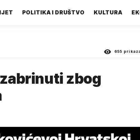
IJET
POLITIKA I DRUŠTVO
KULTURA
EK
655
prikaz
 zabrinuti zbog
a