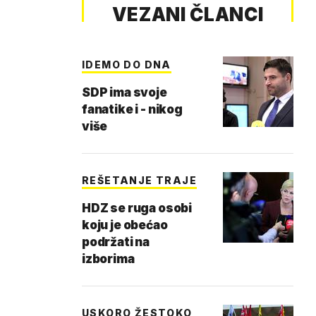
VEZANI ČLANCI
IDEMO DO DNA
SDP ima svoje
fanatike i - nikog
više
REŠETANJE TRAJE
HDZ se ruga osobi
koju je obećao
podržati na
izborima
USKORO ŽESTOKO