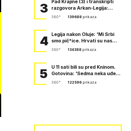
Pad Krajine (3) i transkripti
3
razgovora Arkan-Legija:
'Čujem, prelazite ustašam…
360°
139688
prikaza
Legija nakon Oluje: 'Mi Srbi
4
smo pič*ice. Hrvati su nas
pomeli!'
360°
134388
prikaza
U 11 sati bili su pred Kninom.
5
Gotovina: 'Sedma neka uđe,
4. gardijska neka g…
360°
122596
prikaza