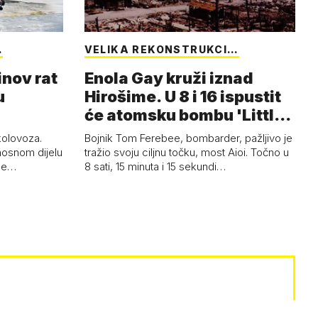
…
VELIKA REKONSTRUKCI…
inov rat
Enola Gay kruži iznad
u
Hirošime. U 8 i 16 ispustit
će atomsku bombu 'Little
Boy'
 kolovoza.
Bojnik Tom Ferebee, bombarder, pažljivo je
nosnom dijelu
tražio svoju ciljnu točku, most Aioi. Točno u
žne…
8 sati, 15 minuta i 15 sekundi…