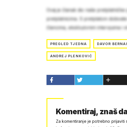
Ovaj je članak dio naše pretplatničke
pretplatnicima. S pretplatom dobivat
člancima, ekskluzivnim intervjuima i 
PREGLED TJEDNA
DAVOR BERNA
ANDREJ PLENKOVIĆ
Komentiraj, znaš da
Za komentiranje je potrebno prijaviti 