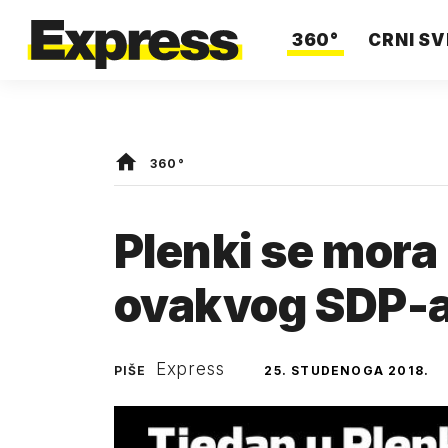
360°
CRNI SV
360°
Plenki se mora
ovakvog SDP-
Express
PIŠE
25. STUDENOGA 2018.