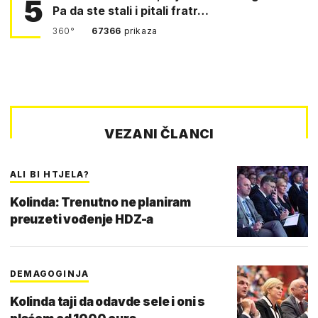
5
Pa da ste stali i pitali fratr…
360°
67366
prikaza
VEZANI ČLANCI
ALI BI HTJELA?
Kolinda: Trenutno ne planiram
preuzeti vođenje HDZ-a
DEMAGOGINJA
Kolinda taji da odavde sele i oni s