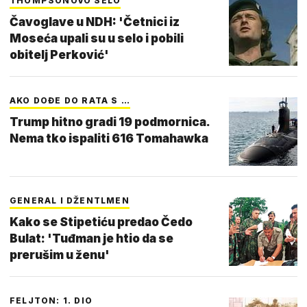
THOMPSONOVO SELO
Čavoglave u NDH: 'Četnici iz
Moseća upali su u selo i pobili
obitelj Perković'
AKO DOĐE DO RATA S …
Trump hitno gradi 19 podmornica.
Nema tko ispaliti 616 Tomahawka
GENERAL I DŽENTLMEN
Kako se Stipetiću predao Čedo
Bulat: 'Tuđman je htio da se
prerušim u ženu'
FELJTON: 1. DIO