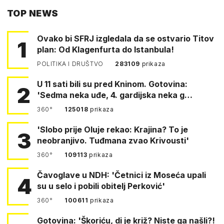
TOP NEWS
FACEBOOKA
Ovako bi SFRJ izgledala da se ostvario Titov
1
plan: Od Klagenfurta do Istanbula!
POLITIKA I DRUŠTVO
283109
prikaza
U 11 sati bili su pred Kninom. Gotovina:
2
'Sedma neka uđe, 4. gardijska neka g…
360°
125018
prikaza
'Slobo prije Oluje rekao: Krajina? To je
3
neobranjivo. Tuđmana zvao Krivousti'
360°
109113
prikaza
Čavoglave u NDH: 'Četnici iz Moseća upali
4
su u selo i pobili obitelj Perković'
360°
100611
prikaza
Gotovina: 'Škoriću, di je križ? Niste ga našli?!