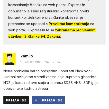
komentiranje članaka na web portalu Express.hr
dopušteno je samo registriranim korisnicima. Svaki
korisnik koji želi komentirati članke obvezan je
prethodno se upoznati s
Pravilima komentiranja
na
web portalu Express.hr te sa
zabranama propisanim
stavkom 2. članka 94. Zakona.
kamilo
19:45 02.PROSINAC 2018.
Nema problema dalice presjednicu podrzati Plankovic i
Jadronkovic jerbo staradi znamo daje suprotno glasacima
HDZ-ja kada radi sve stoje u interesu SDSS HNS i SDP gdje
dobiva ruke kadmu zatreba.
PRIJAVI SE
PRIJAVI SE
PUTEM