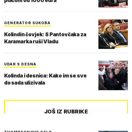
plaćom od 1000 eura
GENERATOR SUKOBA
Kolindin čovjek: S Pantovčaka za
Karamarka ruši Vladu
UDAR S DESNA
Kolinda i desnica: Kako im se sve
do sada ulizivala
JOŠ IZ RUBRIKE