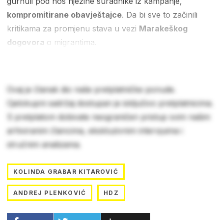
gurnuli pod nos njezine suradnike iz kampanje,
kompromitirane obavještajce
. Da bi sve to začinili
kritikama za promjenu stava u vezi
Marakeškog
dogovora
o migrantima.
Ovaj je članak dio naše pretplatničke ponude.
Cjelokupni sadržaj dostupan je isključivo pretplatnicima.
S pretplatom dobivate neograničen pristup svim našim
arhiviranim člancima, ekskluzivnim intervjuima i
stručnim analizama.
KOLINDA GRABAR KITAROVIĆ
ANDREJ PLENKOVIĆ
HDZ