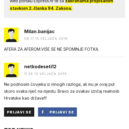
web portalu Express.hr te sa
zabranama propisanim
stavkom 2. članka 94. Zakona.
Milan.banijac
08:17 15.VELJAČA 2019.
AFERA ZA AFEROM.VIŠE SE NE SPOMINJE FOTKA.
netkodeseti12
11:28 12.VELJAČA 2019.
Ne podnosim čovjeka iz mnogih razloga, ali mu je ovaj put
skoro svaka riječ na mjestu. Bravo za ovakav izričaj realnosti
Hrvatske kao države!!!
PRIJAVI SE
PRIJAVI SE
PUTEM