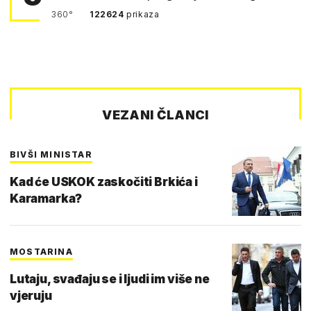
360°
122624
prikaza
VEZANI ČLANCI
BIVŠI MINISTAR
Kad će USKOK zaskočiti Brkića i
Karamarka?
MOSTARINA
Lutaju, svađaju se i ljudi im više ne
vjeruju