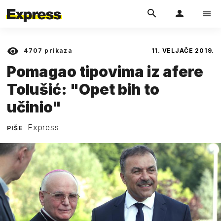
4707
prikaza
11. VELJAČE 2019.
Pomagao tipovima iz afere
Tolušić: "Opet bih to
učinio"
Express
PIŠE