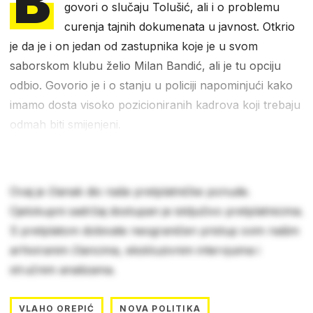
B
govori o slučaju Tolušić, ali i o problemu
curenja tajnih dokumenata u javnost. Otkrio
je da je i on jedan od zastupnika koje je u svom
saborskom klubu želio Milan Bandić, ali je tu opciju
odbio. Govorio je i o stanju u policiji napominjući kako
imamo dosta visoko pozicioniranih kadrova koji trebaju
odmah biti smijenjeni.
Ovaj je članak dio naše pretplatničke ponude.
Cjelokupni sadržaj dostupan je isključivo pretplatnicima.
S pretplatom dobivate neograničen pristup svim našim
arhiviranim člancima, ekskluzivnim intervjuima i
stručnim analizama.
VLAHO OREPIĆ
NOVA POLITIKA