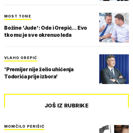
MOST TONE
Božine 'Jude': Ode i Orepić... Evo
tko mu je sve okrenuo leđa
VLAHO OREPIĆ
'Premijer nije želio uhićenja
Todorića prije izbora'
JOŠ IZ RUBRIKE
MOMČILO PERIŠIĆ