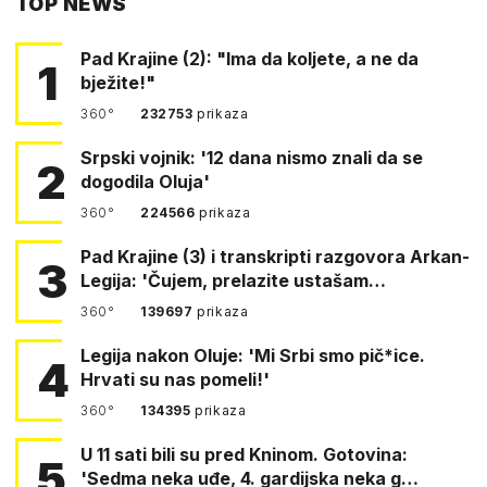
TOP NEWS
FACEBOOKA
Pad Krajine (2): "Ima da koljete, a ne da
1
bježite!"
360°
232753
prikaza
Srpski vojnik: '12 dana nismo znali da se
2
dogodila Oluja'
360°
224566
prikaza
Pad Krajine (3) i transkripti razgovora Arkan-
3
Legija: 'Čujem, prelazite ustašam…
360°
139697
prikaza
Legija nakon Oluje: 'Mi Srbi smo pič*ice.
4
Hrvati su nas pomeli!'
360°
134395
prikaza
U 11 sati bili su pred Kninom. Gotovina:
5
'Sedma neka uđe, 4. gardijska neka g…