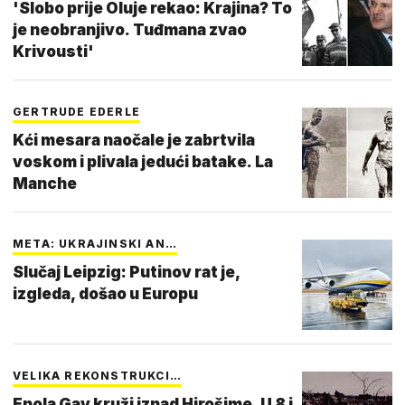
'Slobo prije Oluje rekao: Krajina? To
je neobranjivo. Tuđmana zvao
Krivousti'
GERTRUDE EDERLE
Kći mesara naočale je zabrtvila
voskom i plivala jedući batake. La
Manche
META: UKRAJINSKI AN…
Slučaj Leipzig: Putinov rat je,
izgleda, došao u Europu
VELIKA REKONSTRUKCI…
Enola Gay kruži iznad Hirošime. U 8 i