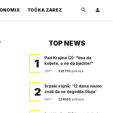
ONOMIX
TOČKA ZAREZ
TOP NEWS
a
Pad Krajine (2): "Ima da
1
koljete, a ne da bježite!"
360°
232710
prikaza
Srpski vojnik: '12 dana nismo
2
znali da se dogodila Oluja'
360°
224530
prikaza