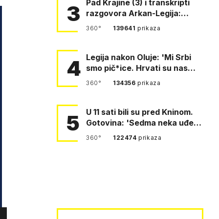
Pad Krajine (3) i transkripti
3
razgovora Arkan-Legija:
'Čujem, prelazite ustašam…
360°
139641
prikaza
Legija nakon Oluje: 'Mi Srbi
4
smo pič*ice. Hrvati su nas
pomeli!'
360°
134356
prikaza
U 11 sati bili su pred Kninom.
5
Gotovina: 'Sedma neka uđe,
4. gardijska neka g…
360°
122474
prikaza