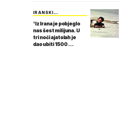
IRANSKI
FOTOREPORTER
'Iz Irana je pobjeglo
nas šest milijuna. U
tri noći ajatolah je
dao ubiti 1500 …