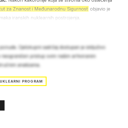
dić
. Nakon kakofonije koja se stvorila oko oštećenja
itut za Znanost i Međunarodnu Sigurnost
objavio je
imaka iranskih nuklearnih postrojenja.
 ponude. Cjelokupni sadržaj dostupan je isključivo
e neograničen pristup svim našim arhiviranim
stručnim analizama.
UKLEARNI PROGRAM