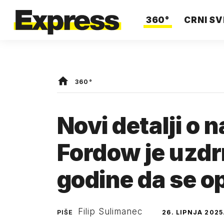
360°
CRNI SV
360°
Novi detalji o 
Fordow je uzdr
godine da se o
Filip Sulimanec
PIŠE
26. LIPNJA 2025