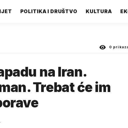
IJET
POLITIKA I DRUŠTVO
KULTURA
EK
0
prikaz
napadu na Iran.
man. Trebat će im
porave
.