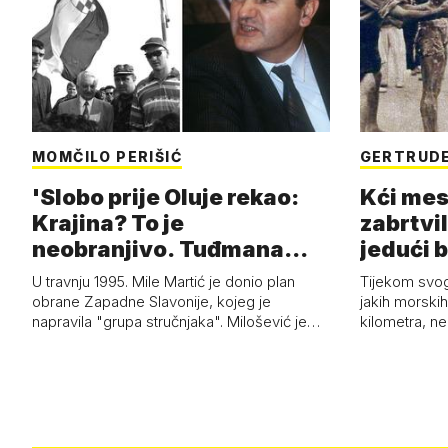
MOMČILO PERIŠIĆ
GERTRUDE
'Slobo prije Oluje rekao:
Kći mes
Krajina? To je
zabrtvil
neobranjivo. Tuđmana
jedući 
zvao Krivousti'
U travnju 1995. Mile Martić je donio plan
Tijekom svo
obrane Zapadne Slavonije, kojeg je
jakih morskih 
napravila "grupa stručnjaka". Milošević je…
kilometra, n