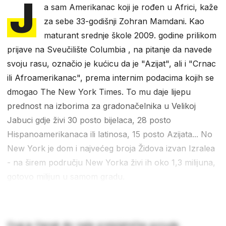
J
a sam Amerikanac koji je rođen u Africi, kaže
za sebe 33-godišnji Zohran Mamdani. Kao
maturant srednje škole 2009. godine prilikom
prijave na Sveučilište Columbia , na pitanje da navede
svoju rasu, označio je kućicu da je "Azijat", ali i "Crnac
ili Afroamerikanac", prema internim podacima kojih se
dmogao The New York Times. To mu daje lijepu
prednost na izborima za gradonačelnika u Velikoj
Jabuci gdje živi 30 posto bijelaca, 28 posto
Hispanoamerikanaca ili latinosa, 15 posto Azijata... No
New York je dom i najvećeg broja Židova izvan Izralea
- na širem području New Yorka živi ih oko 1,3 milijuna,
gotovo milijun u samom gradu.
Ovaj je članak dio naše pretplatničke ponude.