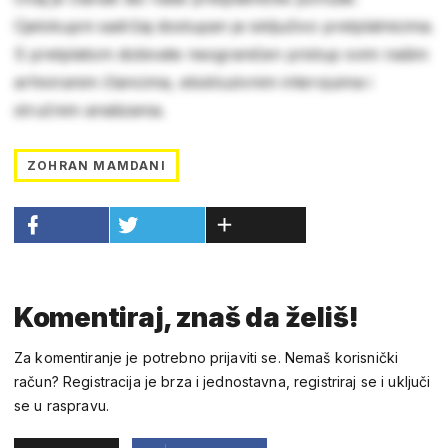
Cjelokupni sadržaj dostupan je isključivo pretplatnicima.
S pretplatom dobivate neograničen pristup svim našim
arhiviranim člancima, ekskluzivnim intervjuima i
stručnim analizama.
ZOHRAN MAMDANI
Komentiraj, znaš da želiš!
Za komentiranje je potrebno prijaviti se. Nemaš korisnički
račun? Registracija je brza i jednostavna, registriraj se i uključi
se u raspravu.