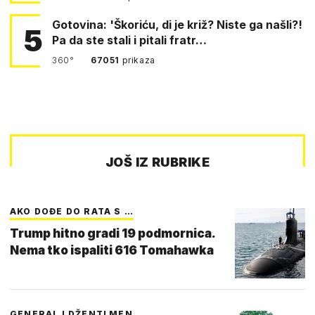
Gotovina: 'Škoriću, di je križ? Niste ga našli?!
5
Pa da ste stali i pitali fratr…
360°
67051
prikaza
JOŠ IZ RUBRIKE
AKO DOĐE DO RATA S …
Trump hitno gradi 19 podmornica.
Nema tko ispaliti 616 Tomahawka
GENERAL I DŽENTLMEN