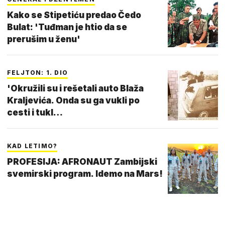
Kako se Stipetiću predao Čedo
Bulat: 'Tuđman je htio da se
prerušim u ženu'
FELJTON: 1. DIO
'Okružili su i rešetali auto Blaža
Kraljevića. Onda su ga vukli po
cesti i tukl…
KAD LETIMO?
PROFESIJA: AFRONAUT Zambijski
svemirski program. Idemo na Mars!