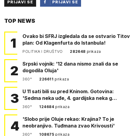
PRIJAVI SE
PRIJAVI SE
PUTEM
TOP NEWS
FACEBOOKA
Ovako bi SFRJ izgledala da se ostvario Titov
1
plan: Od Klagenfurta do Istanbula!
POLITIKA I DRUŠTVO
282648
prikaza
Srpski vojnik: '12 dana nismo znali da se
2
dogodila Oluja'
360°
226611
prikaza
U 11 sati bili su pred Kninom. Gotovina:
3
'Sedma neka uđe, 4. gardijska neka g…
360°
124684
prikaza
'Slobo prije Oluje rekao: Krajina? To je
4
neobranjivo. Tuđmana zvao Krivousti'
360°
108675
prikaza