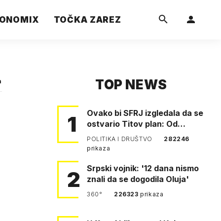
ONOMIX
TOČKA ZAREZ
TOP NEWS
a
Ovako bi SFRJ izgledala da se
1
ostvario Titov plan: Od
Klagenfurta do Istanbula!
POLITIKA I DRUŠTVO
282246
prikaza
Srpski vojnik: '12 dana nismo
2
znali da se dogodila Oluja'
360°
226323
prikaza