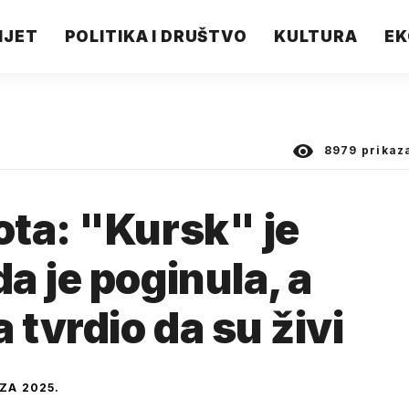
IJET
POLITIKA I DRUŠTVO
KULTURA
EK
8979
prikaz
ta: "Kursk" je
a je poginula, a
 tvrdio da su živi
ZA 2025.