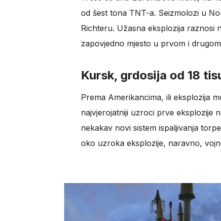
od šest tona TNT-a. Seizmolozi u No
Richteru. Užasna eksplozija raznosi n
zapovjedno mjesto u prvom i drugom 
Kursk, grdosija od 18 ti
Prema Amerikancima, ili eksplozija m
najvjerojatniji uzroci prve eksplozije
nekakav novi sistem ispaljivanja torped
oko uzroka eksplozije, naravno, vo