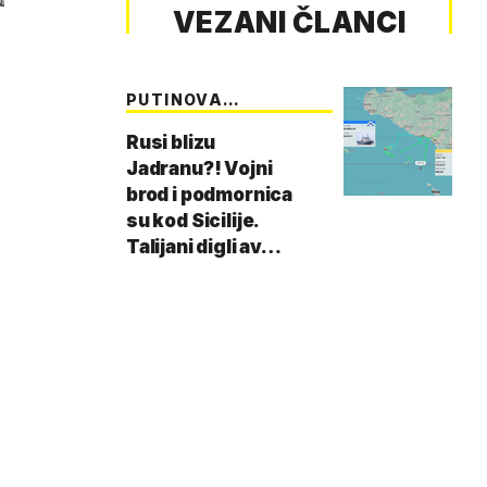
VEZANI ČLANCI
PUTINOVA
MORNARICA
Rusi blizu
Jadranu?! Vojni
brod i podmornica
su kod Sicilije.
Talijani digli av…