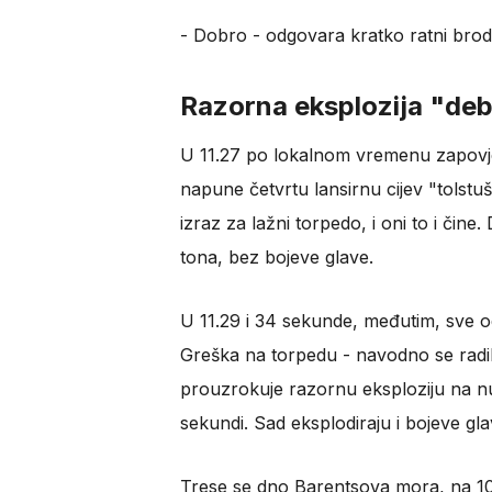
- Dobro - odgovara kratko ratni brod 
Razorna eksplozija "deb
U 11.27 po lokalnom vremenu zapov
napune četvrtu lansirnu cijev "tolst
izraz za lažni torpedo, i oni to i čine
tona, bez bojeve glave.
U 11.29 i 34 sekunde, međutim, sve od
Greška na torpedu - navodno se radi
prouzrokuje razornu eksploziju na nuk
sekundi. Sad eksplodiraju i bojeve gla
Trese se dno Barentsova mora, na 108