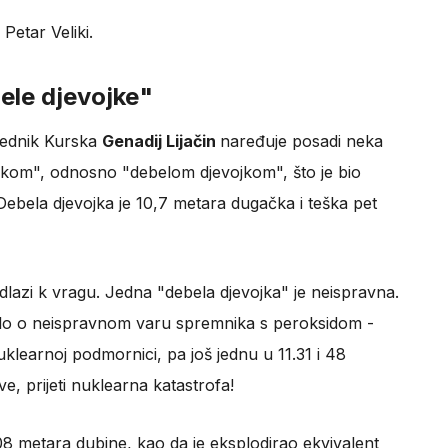
Petar Veliki.
ele djevojke"
jednik Kurska
Genadij Lijačin
naređuje posadi neka
uškom", odnosno "debelom djevojkom", što je bio
. Debela djevojka je 10,7 metara dugačka i teška pet
lazi k vragu. Jedna "debela djevojka" je neispravna.
lo o neispravnom varu spremnika s peroksidom -
learnoj podmornici, pa još jednu u 11.31 i 48
ve, prijeti nuklearna katastrofa!
 metara dubine, kao da je eksplodirao ekvivalent