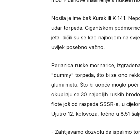
moći Putinove mašinerije s nuklearn
Nosila je ime baš Kursk ili K-141. Nepot
udar torpeda. Gigantskom podmornico
jeta, dičili su se kao najboljom na svi
uvijek posebno važno.
Perjanica ruske mornarice, izgrađena 
"dummy" torpeda, što bi se ono reklo 
glumi metu. Što bi uopće moglo poći p
okupljaju se 30 najboljih ruskih brodo
flote još od raspada SSSR-a, u cijelom
Ujutro 12. kolovoza, točno u 8.51 ša
- Zahtijevamo dozvolu da ispalimo to