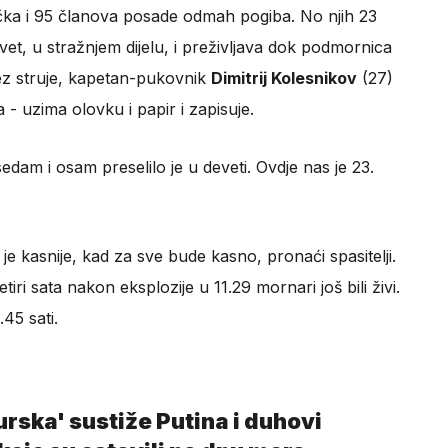
čka i 95 članova posade odmah pogiba. No njih 23
evet, u stražnjem dijelu, i preživljava dok podmornica
z struje, kapetan-pukovnik
Dimitrij Kolesnikov
(27)
- uzima olovku i papir i zapisuje.
 sedam i osam preselilo je u deveti. Ovdje nas je 23.
 je kasnije, kad za sve bude kasno, pronaći spasitelji.
iri sata nakon eksplozije u 11.29 mornari još bili živi.
45 sati.
urska' sustiže Putina i duhovi