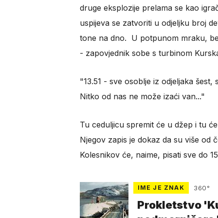
druge eksplozije prelama se kao igra
uspijeva se zatvoriti u odjeljku broj d
tone na dno. U potpunom mraku, be
- zapovjednik sobe s turbinom Kurska 
"13.51 - sve osoblje iz odjeljaka šest,
Nitko od nas ne može izaći van..."
Tu ceduljicu spremit će u džep i tu će
Njegov zapis je dokaz da su više od čet
Kolesnikov će, naime, pisati sve do 15.
IME JE ZNAK
360°
Prokletstvo 'K