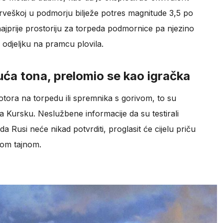
rveškoj u podmorju bilježe potres magnitude 3,5 po
ajprije prostoriju za torpeda podmornice pa njezino
odjeljku na pramcu plovila.
suća tona, prelomio se kao igračka
otora na torpedu ili spremnika s gorivom, to su
 na Kursku. Neslužbene informacije da su testirali
a Rusi neće nikad potvrditi, proglasit će cijelu priču
jnom tajnom.