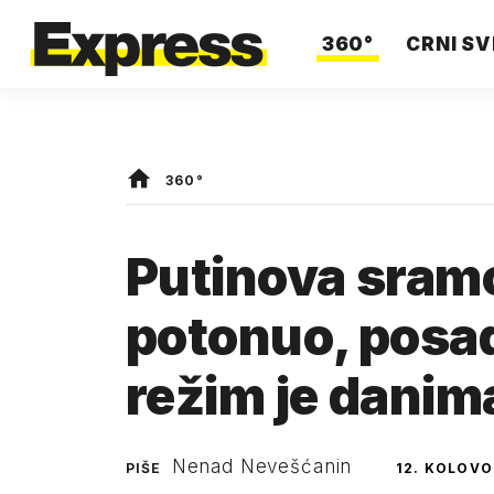
360°
CRNI SV
360°
Putinova sramo
potonuo, posad
režim je danima
Nenad Nevešćanin
PIŠE
12. KOLOVO