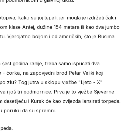
om podmornicom u glavnoj ulozi.
opiva, kako su joj tepali, jer mogla je izdržati čak i
m klase Antej, dužine 154 metara ili kao dva jumbo
jetu. Vjerojatno boljom i od američkih, što je Rusima
šest godina ranije, treba samo ispucati dva
- ćorka, na zapovjedni brod Petar Veliki koji
o zlu? Tog jutra u sklopu vježbe "Ljeto - X"
va i još tri podmornice. Prva je to vježba Sjeverne
 desetljeću i Kursk će kao zvijezda lansirati torpeda.
lju poruku da su spremni.
rpeda.