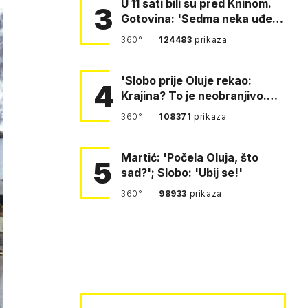
U 11 sati bili su pred Kninom.
3
Gotovina: 'Sedma neka uđe,
4. gardijska neka g…
360°
124483
prikaza
'Slobo prije Oluje rekao:
4
Krajina? To je neobranjivo.
Tuđmana zvao Krivousti'
360°
108371
prikaza
Martić: 'Počela Oluja, što
5
sad?'; Slobo: 'Ubij se!'
360°
98933
prikaza