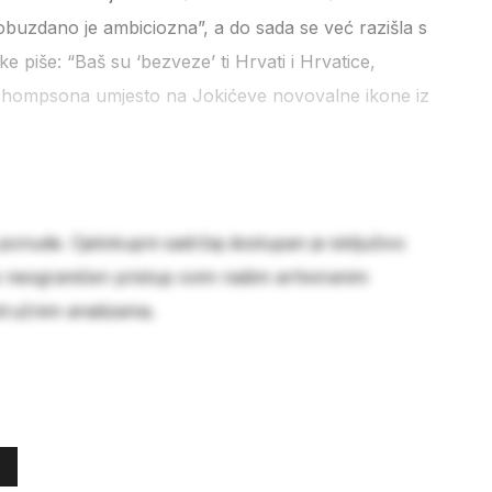
obuzdano je ambiciozna”, a do sada se već razišla s
e piše: “Baš su ‘bezveze’ ti Hrvati i Hrvatice,
i Thompsona umjesto na Jokićeve novovalne ikone iz
 ponude. Cjelokupni sadržaj dostupan je isključivo
e neograničen pristup svim našim arhiviranim
stručnim analizama.