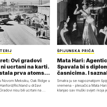
TERIJ
ŠPIJUNSKA PRIČA
ret: Ovi gradovi
Mata Hari: Agentic
 ni ucrtani na karti.
Spavala bi s diplo
astala prva atoms…
časnicima. I sazna
u Novom Meksiku, Oak Ridge u
Smatra ju se najpoznatijom špi
Hanford/Richland u državi
vremena - plesačica Mata Hari 
radovi nisu bili ucrtani na …
klanjao sav muški svijet i koja