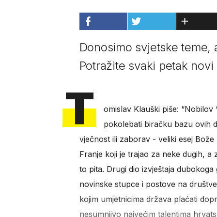
Donosimo svjetske teme, an
Potražite svaki petak novi 
T
omislav Klauški piše: “Nobilov
pokolebati biračku bazu ovih dv
vječnost ili zaborav - veliki esej Bož
Franje koji je trajao za neke dugih, a
to pita. Drugi dio izvještaja dubokog
novinske stupce i postove na društve
kojim umjetnicima država plaćati dopri
nesumnjivo najvećim talentima hrvatske