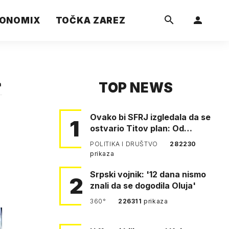
ONOMIX
TOČKA ZAREZ
TOP NEWS
a
Ovako bi SFRJ izgledala da se
1
ostvario Titov plan: Od
Klagenfurta do Istanbula!
POLITIKA I DRUŠTVO
282230
prikaza
Srpski vojnik: '12 dana nismo
2
znali da se dogodila Oluja'
360°
226311
prikaza