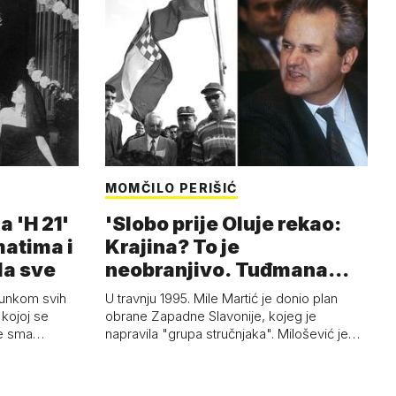
MOMČILO PERIŠIĆ
a 'H 21'
'Slobo prije Oluje rekao:
matima i
Krajina? To je
la sve
neobranjivo. Tuđmana
zvao Krivousti'
junkom svih
U travnju 1995. Mile Martić je donio plan
kojoj se
obrane Zapadne Slavonije, kojeg je
 je sma…
napravila "grupa stručnjaka". Milošević je…