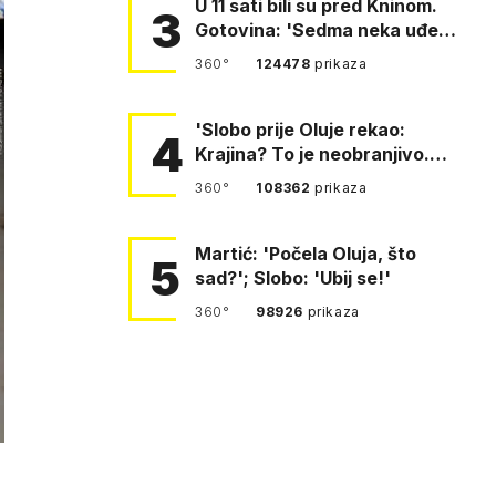
U 11 sati bili su pred Kninom.
3
Gotovina: 'Sedma neka uđe,
4. gardijska neka g…
360°
124478
prikaza
'Slobo prije Oluje rekao:
4
Krajina? To je neobranjivo.
Tuđmana zvao Krivousti'
360°
108362
prikaza
Martić: 'Počela Oluja, što
5
sad?'; Slobo: 'Ubij se!'
360°
98926
prikaza