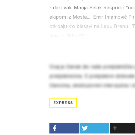
- darovali. Marija Selak Raspudić “ne
ekipom iz Mosta.... Emir Imamović Pirk
otkidaju k’o blesavi na Lepu Brenu 
davnih ‘80-ih?!”
Ovaj je članak dio naše pretplatničke
pretplatnicima. S pretplatom dobivat
člancima, ekskluzivnim intervjuima i 
EXPRESS