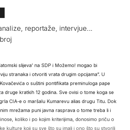
alize, reportaže, intervjue...
broj
 ‘atomski slijeva’ na SDP i Možemo! mogao bi
iju stranaka i otvoriti vrata drugim opcijama”. U
e Kovačevića o suštini pontifikata preminuloga pape
 za druge kratkih 12 godina. Sve ovisi o tome koga se
a grla CIA-e o maršalu Kumarevu alias drugu Titu. Dok
nim mrežama puni javna rasprava o tome treba li i
nose, koliko i po kojim kriterijima, donosimo priču o
 kulture koji su sve što su imali i ono što su stvorili