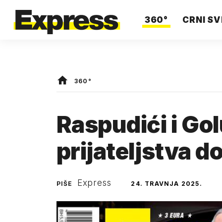
360°
CRNI SV
360°
Raspudići i Go
prijateljstva d
Express
PIŠE
24. TRAVNJA 2025.