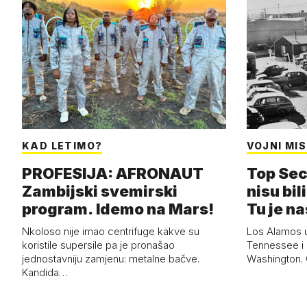
KAD LETIMO?
VOJNI MIS
PROFESIJA: AFRONAUT
Top Sec
Zambijski svemirski
nisu bili
program. Idemo na Mars!
Tu je n
Nkoloso nije imao centrifuge kakve su
Los Alamos 
koristile supersile pa je pronašao
Tennessee i 
jednostavniju zamjenu: metalne bačve.
Washington. G
Kandida…