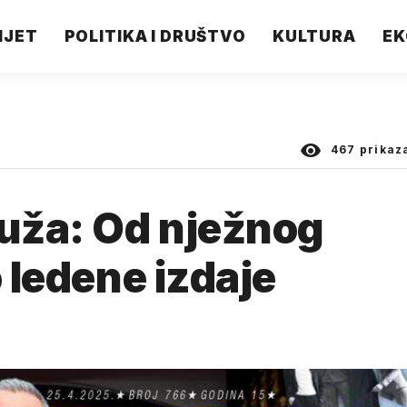
IJET
POLITIKA I DRUŠTVO
KULTURA
EK
467
prikaz
luža: Od nježnog
o ledene izdaje