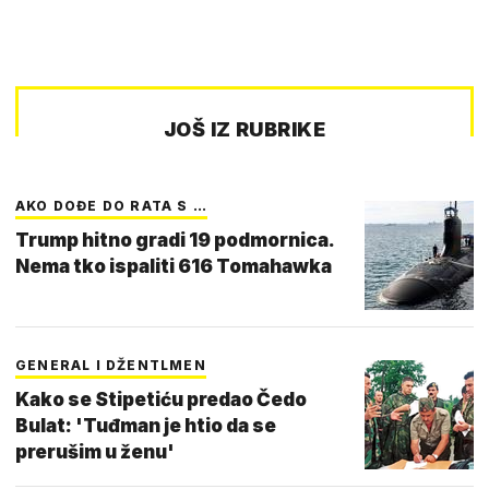
JOŠ IZ RUBRIKE
AKO DOĐE DO RATA S …
Trump hitno gradi 19 podmornica.
Nema tko ispaliti 616 Tomahawka
GENERAL I DŽENTLMEN
Kako se Stipetiću predao Čedo
Bulat: 'Tuđman je htio da se
prerušim u ženu'