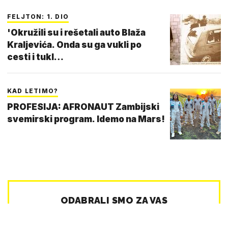
FELJTON: 1. DIO
'Okružili su i rešetali auto Blaža
Kraljevića. Onda su ga vukli po
cesti i tukl…
KAD LETIMO?
PROFESIJA: AFRONAUT Zambijski
svemirski program. Idemo na Mars!