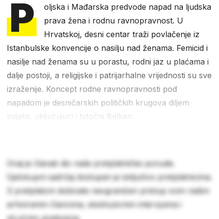
P
oljska i Mađarska predvode napad na ljudska
prava žena i rodnu ravnopravnost. U
Hrvatskoj, desni centar traži povlačenje iz
Istanbulske konvencije o nasilju nad ženama. Femicid i
nasilje nad ženama su u porastu, rodni jaz u plaćama i
dalje postoji, a religijske i patrijarhalne vrijednosti su sve
izraženije. Koncept rodne ravnopravnosti pod
napadom je desničarskih političkih krugova diljem
svijeta, uključujući i Istočni Balkan.
Ovaj je članak dio naše pretplatničke ponude.
Cjelokupni sadržaj dostupan je isključivo pretplatnicima.
S pretplatom dobivate neograničen pristup svim našim
arhiviranim člancima, ekskluzivnim intervjuima i
stručnim analizama.