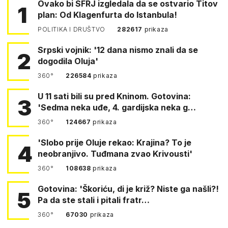
Ovako bi SFRJ izgledala da se ostvario Titov
1
plan: Od Klagenfurta do Istanbula!
POLITIKA I DRUŠTVO
282617
prikaza
Srpski vojnik: '12 dana nismo znali da se
2
dogodila Oluja'
360°
226584
prikaza
U 11 sati bili su pred Kninom. Gotovina:
3
'Sedma neka uđe, 4. gardijska neka g…
360°
124667
prikaza
'Slobo prije Oluje rekao: Krajina? To je
4
neobranjivo. Tuđmana zvao Krivousti'
360°
108638
prikaza
Gotovina: 'Škoriću, di je križ? Niste ga našli?!
5
Pa da ste stali i pitali fratr…
360°
67030
prikaza