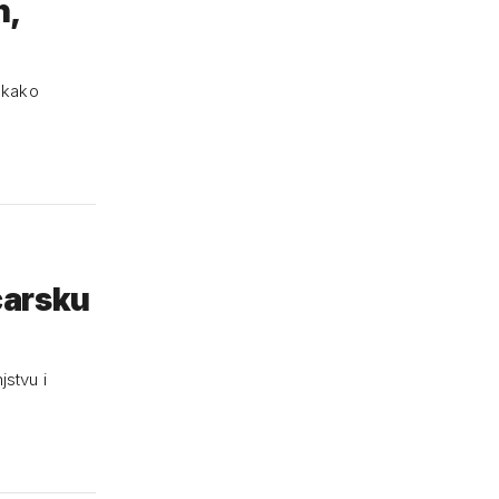
h,
o kako
icarsku
jstvu i