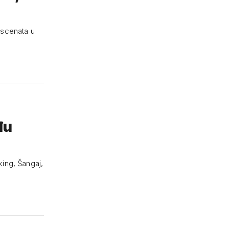
escenata u
đu
king, Šangaj,