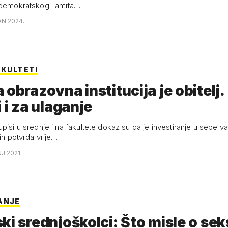
 demokratskog i antifa…
AN 2024.
AKULTETI
 obrazovna institucija je obitelj.
i i za ulaganje
pisi u srednje i na fakultete dokaz su da je investiranje u sebe v
nih potvrda vrije…
NJ 2021.
ANJE
ki srednjoškolci: Što misle o sek