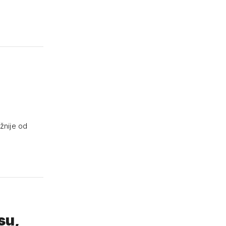
ažnije od
su,