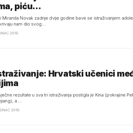
a, piću...
 i Miranda Novak zadnje dvije godine bave se istraživanjem adol
tkrivaju nam dio svog…
SINAC 2019.
straživanje: Hrvatski učenici me
ijima
ječne rezultate u sva tri istraživanja postigla je Kina (pokrajine Pe
jiang), a …
SINAC 2019.