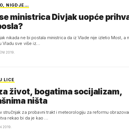
IO, NIGDJE…
se ministrica Divjak uopće prihva
posla?
ak nikada ne bi postala ministrica da iz Vlade nije izletio Most, a 
 u Vladu sve više iz…
ENI 2019.
U LICE
za život, bogatima socijalizam,
ašnima ništa
 stručnjak za probavni trakt i meteorologiju za reformu obrazova
tva rekao bi da je kao …
N 2019.