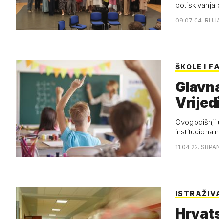
potiskivanja
09:07 04. RUJ
ŠKOLE I F
Glavna
Vrijed
Ovogodišnji u
institucional
11:04 22. SRPA
ISTRAŽIV
Hrvats