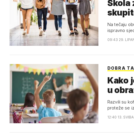
Škola 
skupi
Na tečaju obu
ispravno sjed
09:43 29. LIPA
DOBRA T
Kako j
u obr
Razvili su ko
proteže se i
12:40 13. SVIB