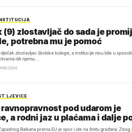
INSTITUCIJA
 (9) zlostavljač do sada je promi
ole, potrebna mu je pomoć
dječak zlostavljao školske kolege, a institucije nisu bile u spos
žrtvama niti njemu…
OPAD 2024.
T LJEVICE
 ravnopravnost pod udarom je
e, a rodni jaz u plaćama i dalje p
Zapadnog Balkana prema EU je spor i ide na štetu građana. Zbog