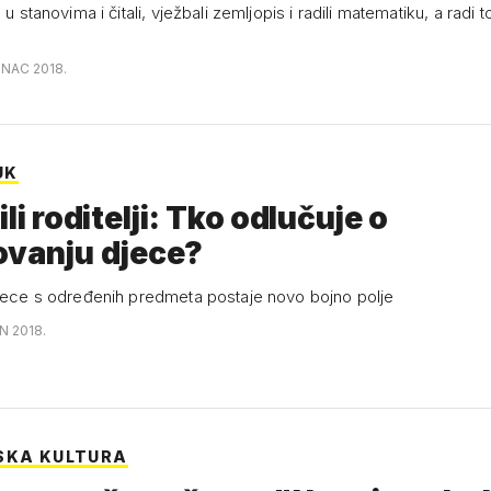
e u stanovima i čitali, vježbali zemljopis i radili matematiku, a radi 
INAC 2018.
UK
li roditelji: Tko odlučuje o
ovanju djece?
djece s određenih predmeta postaje novo bojno polje
N 2018.
SKA KULTURA