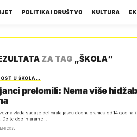
IJET
POLITIKA I DRUŠTVO
KULTURA
EK
EZULTATA
ZA TAG
„
ŠKOLA
”
OST U ŠKOLA…
janci prelomili: Nema više hidža
ma
avezna vlada sada je definirala jasnu dobnu granicu od 14 godina 
). Do te dobi marame …
ENI 2025.