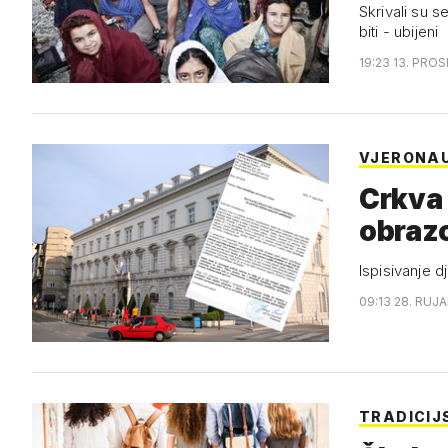
Skrivali su s
biti - ubijeni
19:23 13. PROS
VJERONA
Crkva i
obraz
Ispisivanje 
09:13 28. RUJA
TRADICIJ