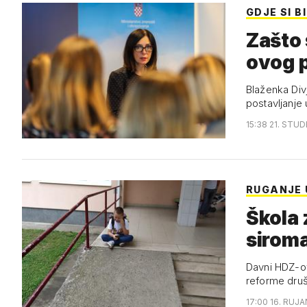
GDJE SI B
Zašto 
ovog 
Blaženka Divj
postavljanje
15:38 21. STUD
RUGANJE 
Škola 
sirom
Davni HDZ-ov
reforme druš
17:00 16. RUJA