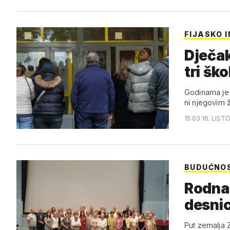
FIJASKO 
Dječak
tri šk
Godinama je 
ni njegovim 
15:03 16. LIST
BUDUĆNOS
Rodna
desnic
Put zemalja 