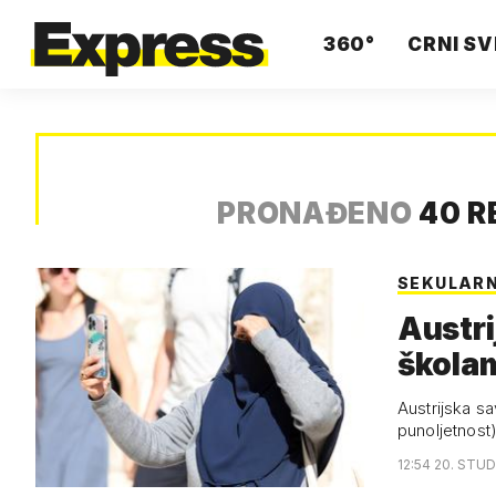
360°
CRNI SV
PRONAĐENO
40 R
SEKULARN
Austri
škola
Austrijska s
punoljetnost
12:54 20. STUD