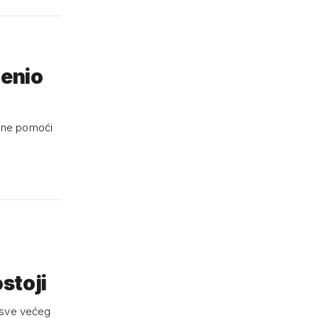
jenio
obne pomoći
ostoji
 sve većeg