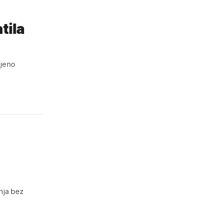
tila
njeno
nja bez