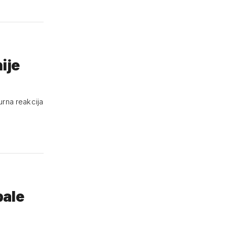
nije
burna reakcija
pale