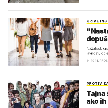
KRIVE INS
"Nastav
dopuš
Nažalost, una
javnosti, od
14:40 14. PROS
PROTIV Z
Tajna 
ako ih