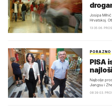
drogam
Josipa Mihić
Hrvatskoj. O
13:35 06. PRO
PORAZNO
PISA i
najloš
Najbolje pros
Jiangsu i Zhe
08:39 03. PRO