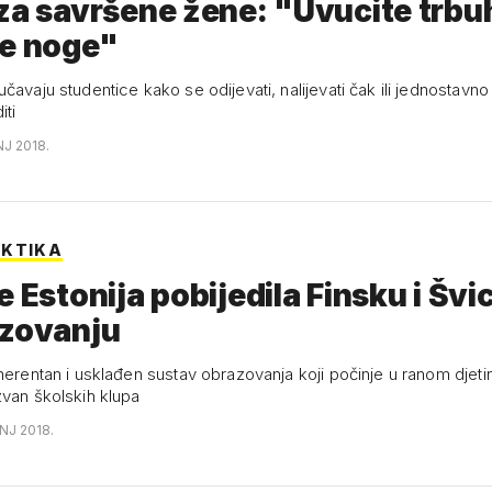
za savršene žene: "Uvucite trbu
te noge"
čavaju studentice kako se odijevati, nalijevati čak ili jednostavn
iti
NJ 2018.
AKTIKA
e Estonija pobijedila Finsku i Šv
azovanju
herentan i usklađen sustav obrazovanja koji počinje u ranom djetin
zvan školskih klupa
ANJ 2018.