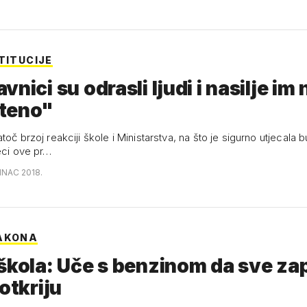
TITUCIJE
nici su odrasli ljudi i nasilje im 
teno"
toč brzoj reakciji škole i Ministarstva, na što je sigurno utjecala 
jeci ove pr…
INAC 2018.
AKONA
škola: Uče s benzinom da sve za
 otkriju