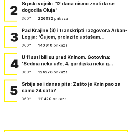
Srpski vojnik: '12 dana nismo znali da se
2
dogodila Oluja'
360°
226032
prikaza
Pad Krajine (3) i transkripti razgovora Arkan-
3
Legija: 'Čujem, prelazite ustašam…
360°
140910
prikaza
U 11 sati bili su pred Kninom. Gotovina:
4
'Sedma neka uđe, 4. gardijska neka g…
360°
124276
prikaza
Srbija se i danas pita: Zašto je Knin pao za
5
samo 24 sata?
360°
111420
prikaza