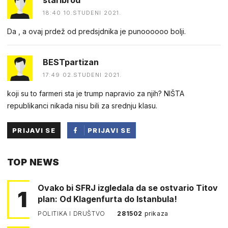
18:40 10.STUDENI 2021.
Da , a ovaj prdež od predsjdnika je punoooooo bolji.
BESTpartizan
17:49 02.STUDENI 2021.
koji su to farmeri sta je trump napravio za njih? NIŠTA
republikanci nikada nisu bili za srednju klasu.
PRIJAVI SE
PRIJAVI SE
PUTEM
TOP NEWS
FACEBOOKA
Ovako bi SFRJ izgledala da se ostvario Titov
1
plan: Od Klagenfurta do Istanbula!
POLITIKA I DRUŠTVO
281502
prikaza