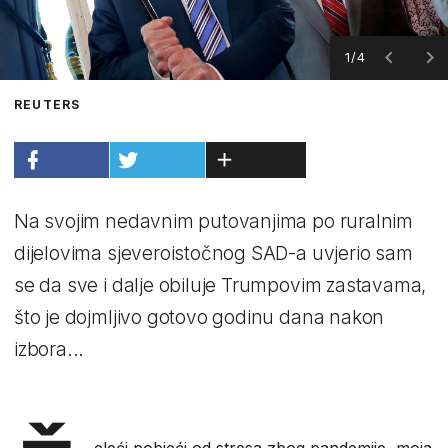
1/4
REUTERS
Na svojim nedavnim putovanjima po ruralnim
dijelovima sjeveroistočnog SAD-a uvjerio sam
se da sve i dalje obiluje Trumpovim zastavama,
što je dojmljivo gotovo godinu dana nakon
izbora...
eleći pobjeći od stresa zbog pandemije, moja