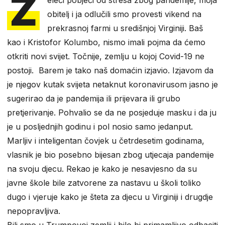
Ž
obitelj i ja odlučili smo provesti vikend na
prekrasnoj farmi u središnjoj Virginiji. Baš
kao i Kristofor Kolumbo, nismo imali pojma da ćemo
otkriti novi svijet. Točnije, zemlju u kojoj Covid-19 ne
postoji. Barem je tako naš domaćin izjavio. Izjavom da
je njegov kutak svijeta netaknut koronavirusom jasno je
sugerirao da je pandemija ili prijevara ili grubo
pretjerivanje. Pohvalio se da ne posjeduje masku i da ju
je u posljednjih godinu i pol nosio samo jedanput.
Marljiv i inteligentan čovjek u četrdesetim godinama,
vlasnik je bio posebno bijesan zbog utjecaja pandemije
na svoju djecu. Rekao je kako je nesavjesno da su
javne škole bile zatvorene za nastavu u školi toliko
dugo i vjeruje kako je šteta za djecu u Virginiji i drugdje
nepopravljiva.
Bili smo u Trumpovoj zemlji i bilo bi primamljivo odbaciti