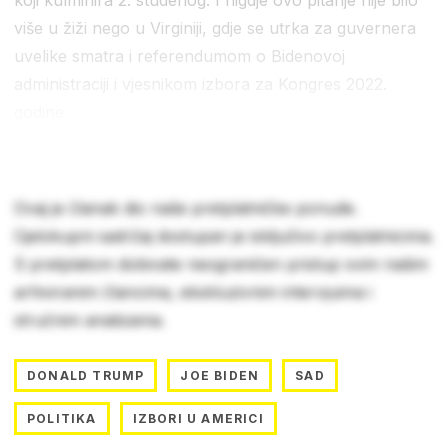
više u žiži nego u Virginiji, gdje se utrka za guvernera
uvelike smatra i referendumom o Bidenovoj
administraciji i vjesnikom izbora za Kongres 2022.
godine.
Ovaj je članak dio naše pretplatničke ponude.
Cjelokupni sadržaj dostupan je isključivo pretplatnicima.
S pretplatom dobivate neograničen pristup svim našim
arhiviranim člancima, ekskluzivnim intervjuima i
stručnim analizama.
DONALD TRUMP
JOE BIDEN
SAD
POLITIKA
IZBORI U AMERICI