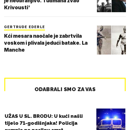
je neobranjivo. Tuđmana zvao
Krivousti'
GERTRUDE EDERLE
Kći mesara naočale je zabrtvila
voskom i plivala jedući batake. La
Manche