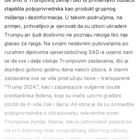
stajališta poljoprivrednika kao produkt grupnog
mišljenja i dezinformacija. U takvim područjima, na
primjer, prihvatljivo je vjerovati da su izbori ukradeni
Trumpu jer ljudi doslovno ne poznaju nikoga tko nije
glasao za njega. Na svojim nedavnim putovanjima po
ruralnim dijelovima sjeveroistočnog SAD-a uvjerio sam
se da sve i dalje obiluje Trumpovim zastavama, što je
dojmljivo gotovo godinu dana nakon izbora. A starim
zastavama sve se više pridružuju nove – transparenti
“Trump 2024.”, kao i zapanjujuće vulgarne osude
predsjednika Bidena, koje su inače uzorni građani
izložili da ih vide čak i djeca. Ali istina je da su primjedbe
poljoprivrednika o obrazovanju relevantne izvan
Trumpove zemlje. Naime, takva zabrinutost popela se
na vrh dnevnog reda ovogodišnjeg izbornog ciklusa,
koji kulminira 2. studenog. I nigdje ovo pitanje nije bilo