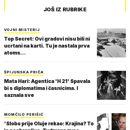
JOŠ IZ RUBRIKE
VOJNI MISTERIJ
Top Secret: Ovi gradovi nisu bili ni
ucrtani na karti. Tu je nastala prva
atoms…
ŠPIJUNSKA PRIČA
Mata Hari: Agentica 'H 21' Spavala
bi s diplomatima i časnicima. I
saznala sve
MOMČILO PERIŠIĆ
'Slobo prije Oluje rekao: Krajina? To