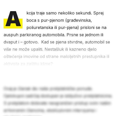
A
kcija traje samo nekoliko sekundi. Sprej
boca s pur-pjenom (građevinska,
poliuretanska ili pur-pjena) prisloni se na
auspuh parkiranog automobila. Prsne se jednom ili
dvaput i – gotovo. Kad se pjena stvrdne, automobil se
više ne može upaliti. Nestašluk ili kazneno djelo
oštećenja imovine od strane maloljetnih prestupnika ili
aktivista za zaštitu klime?
Ovaj je članak dio naše pretplatničke ponude.
Cjelokupni sadržaj dostupan je isključivo pretplatnicima.
S pretplatom dobivate neograničen pristup svim našim
arhiviranim člancima, ekskluzivnim intervjuima i