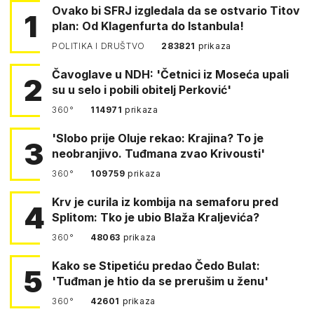
Ovako bi SFRJ izgledala da se ostvario Titov
1
plan: Od Klagenfurta do Istanbula!
POLITIKA I DRUŠTVO
283821
prikaza
Čavoglave u NDH: 'Četnici iz Moseća upali
2
su u selo i pobili obitelj Perković'
360°
114971
prikaza
'Slobo prije Oluje rekao: Krajina? To je
3
neobranjivo. Tuđmana zvao Krivousti'
360°
109759
prikaza
Krv je curila iz kombija na semaforu pred
4
Splitom: Tko je ubio Blaža Kraljevića?
360°
48063
prikaza
Kako se Stipetiću predao Čedo Bulat:
5
'Tuđman je htio da se prerušim u ženu'
360°
42601
prikaza