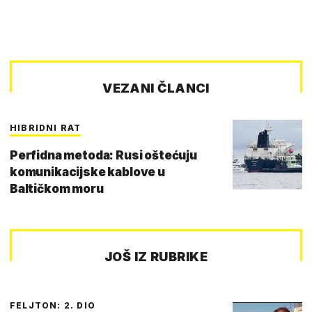
VEZANI ČLANCI
HIBRIDNI RAT
Perfidna metoda: Rusi oštećuju
komunikacijske kablove u
Baltičkom moru
JOŠ IZ RUBRIKE
FELJTON: 2. DIO