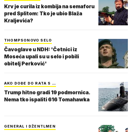
Krv je curila iz kombija na semaforu
pred Splitom: Tko je ubio Blaža
Kraljevića?
THOMPSONOVO SELO
Čavoglave u NDH: 'Četnici iz
Moseća upali su u selo i pobili
obitelj Perković'
AKO DOĐE DO RATA S …
Trump hitno gradi 19 podmornica.
Nema tko ispaliti 616 Tomahawka
GENERAL I DŽENTLMEN