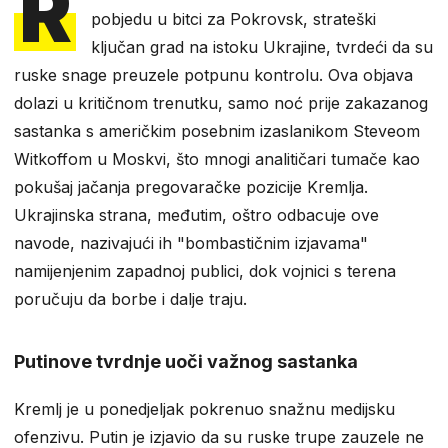
R
pobjedu u bitci za Pokrovsk, strateški
ključan grad na istoku Ukrajine, tvrdeći da su
ruske snage preuzele potpunu kontrolu. Ova objava
dolazi u kritičnom trenutku, samo noć prije zakazanog
sastanka s američkim posebnim izaslanikom Steveom
Witkoffom u Moskvi, što mnogi analitičari tumače kao
pokušaj jačanja pregovaračke pozicije Kremlja.
Ukrajinska strana, međutim, oštro odbacuje ove
navode, nazivajući ih "bombastičnim izjavama"
namijenjenim zapadnoj publici, dok vojnici s terena
poručuju da borbe i dalje traju.
Putinove tvrdnje uoči važnog sastanka
Kremlj je u ponedjeljak pokrenuo snažnu medijsku
ofenzivu. Putin je izjavio da su ruske trupe zauzele ne