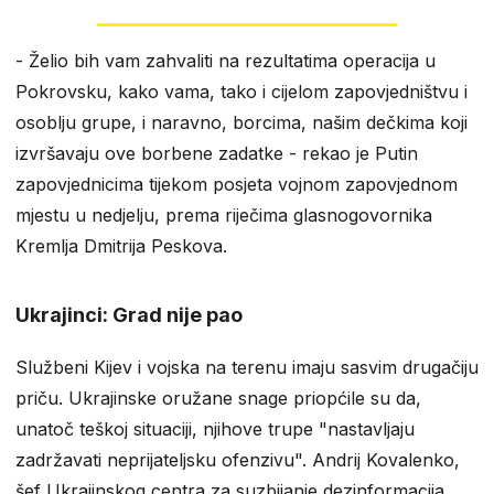
- Želio bih vam zahvaliti na rezultatima operacija u
Pokrovsku, kako vama, tako i cijelom zapovjedništvu i
osoblju grupe, i naravno, borcima, našim dečkima koji
izvršavaju ove borbene zadatke - rekao je Putin
zapovjednicima tijekom posjeta vojnom zapovjednom
mjestu u nedjelju, prema riječima glasnogovornika
Kremlja Dmitrija Peskova.
Ukrajinci: Grad nije pao
Službeni Kijev i vojska na terenu imaju sasvim drugačiju
priču. Ukrajinske oružane snage priopćile su da,
unatoč teškoj situaciji, njihove trupe "nastavljaju
zadržavati neprijateljsku ofenzivu". Andrij Kovalenko,
šef Ukrajinskog centra za suzbijanje dezinformacija,