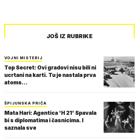
JOŠ IZ RUBRIKE
VOJNI MISTERIJ
Top Secret: Ovi gradovi nisu bili ni
ucrtani na karti. Tu je nastala prva
atoms…
ŠPIJUNSKA PRIČA
Mata Hari: Agentica 'H 21' Spavala
bi s diplomatima i časnicima. I
saznala sve