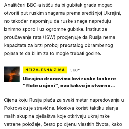
Analitičari BBC-a ističu da bi gubitak grada mogao
otvoriti put ruskim snagama prema središnjoj Ukrajini,
no također napominju da ruske snage napreduju
iznimno sporo i uz ogromne gubitke. Institut za
proučavanje rata (ISW) procjenjuje da Rusija nema
kapaciteta za brzi proboj preostalog obrambenog
pojasa te da bi im za to mogle trebati godine.
NEIZVJESNA ZIMA
360°
Ukrajina dronovima lovi ruske tankere
"flote u sjeni", evo kakvo je stvarno
stanje na terenu
Cijena koju Rusija plaća za svaki metar napredovanja u
Pokrovsku je stravična. Moskva koristi taktiku slanja
malih skupina pješaštva koje otkrivaju ukrajinske
vatrene položaje, često po cijenu vlastitih života, kako