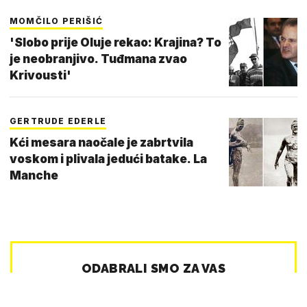
MOMČILO PERIŠIĆ
'Slobo prije Oluje rekao: Krajina? To
je neobranjivo. Tuđmana zvao
Krivousti'
GERTRUDE EDERLE
Kći mesara naočale je zabrtvila
voskom i plivala jedući batake. La
Manche