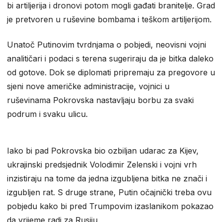
bi artiljerija i dronovi potom mogli gađati branitelje. Grad
je pretvoren u ruševine bombama i teškom artiljerijom.
Unatoč Putinovim tvrdnjama o pobjedi, neovisni vojni
analitičari i podaci s terena sugeriraju da je bitka daleko
od gotove. Dok se diplomati pripremaju za pregovore u
sjeni nove američke administracije, vojnici u
ruševinama Pokrovska nastavljaju borbu za svaki
podrum i svaku ulicu.
Iako bi pad Pokrovska bio ozbiljan udarac za Kijev,
ukrajinski predsjednik Volodimir Zelenski i vojni vrh
inzistiraju na tome da jedna izgubljena bitka ne znači i
izgubljen rat. S druge strane, Putin očajnički treba ovu
pobjedu kako bi pred Trumpovim izaslanikom pokazao
da vrijeme radi za Rusiju.