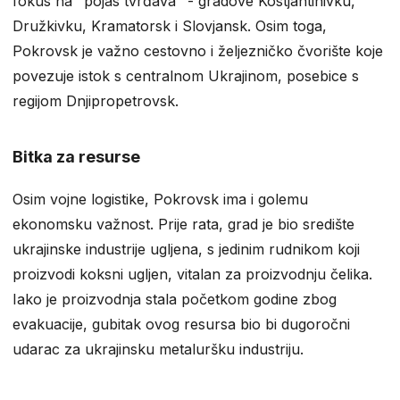
fokus na "pojas tvrđava" - gradove Kostjantinivku,
Družkivku, Kramatorsk i Slovjansk. Osim toga,
Pokrovsk je važno cestovno i željezničko čvorište koje
povezuje istok s centralnom Ukrajinom, posebice s
regijom Dnjipropetrovsk.
Bitka za resurse
Osim vojne logistike, Pokrovsk ima i golemu
ekonomsku važnost. Prije rata, grad je bio središte
ukrajinske industrije ugljena, s jedinim rudnikom koji
proizvodi koksni ugljen, vitalan za proizvodnju čelika.
Iako je proizvodnja stala početkom godine zbog
evakuacije, gubitak ovog resursa bio bi dugoročni
udarac za ukrajinsku metaluršku industriju.