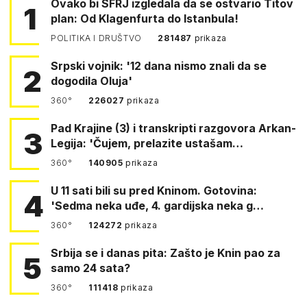
Ovako bi SFRJ izgledala da se ostvario Titov
1
plan: Od Klagenfurta do Istanbula!
POLITIKA I DRUŠTVO
281487
prikaza
Srpski vojnik: '12 dana nismo znali da se
2
dogodila Oluja'
360°
226027
prikaza
Pad Krajine (3) i transkripti razgovora Arkan-
3
Legija: 'Čujem, prelazite ustašam…
360°
140905
prikaza
U 11 sati bili su pred Kninom. Gotovina:
4
'Sedma neka uđe, 4. gardijska neka g…
360°
124272
prikaza
Srbija se i danas pita: Zašto je Knin pao za
5
samo 24 sata?
360°
111418
prikaza