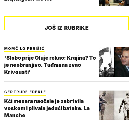
JOŠ IZ RUBRIKE
MOMČILO PERIŠIĆ
'Slobo prije Oluje rekao: Krajina? To
je neobranjivo. Tuđmana zvao
Krivousti'
GERTRUDE EDERLE
Kći mesara naočale je zabrtvila
voskom i plivala jedući batake. La
Manche