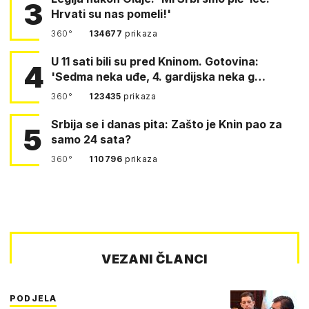
3
Hrvati su nas pomeli!'
360°
134677
prikaza
U 11 sati bili su pred Kninom. Gotovina:
4
'Sedma neka uđe, 4. gardijska neka g…
360°
123435
prikaza
Srbija se i danas pita: Zašto je Knin pao za
5
samo 24 sata?
360°
110796
prikaza
VEZANI ČLANCI
PODJELA