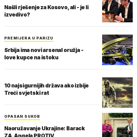
Našli rješenje za Kosovo, ali - je li
izvedivo?
PREMIJERA U PARIZU
Srbija ima novi arsenal oružja -
love kupce na istoku
10 najsigurnijih država ako izbije
Treći svjetski rat
OPASAN SUKOB
Naoružavanje Ukrajine: Barack
ZA, Angela PROTIV