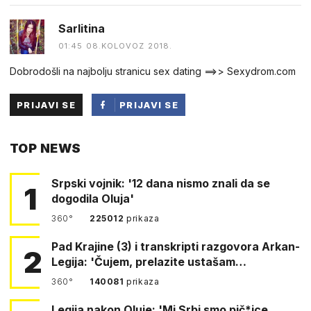
Sarlitina
01:45 08.KOLOVOZ 2018.
Dobrodošli na najbolju stranicu sex dating ==>> Sexydrom.com
PRIJAVI SE
PRIJAVI SE
PUTEM
TOP NEWS
FACEBOOKA
Srpski vojnik: '12 dana nismo znali da se
1
dogodila Oluja'
360°
225012
prikaza
Pad Krajine (3) i transkripti razgovora Arkan-
2
Legija: 'Čujem, prelazite ustašam…
360°
140081
prikaza
Legija nakon Oluje: 'Mi Srbi smo pič*ice.