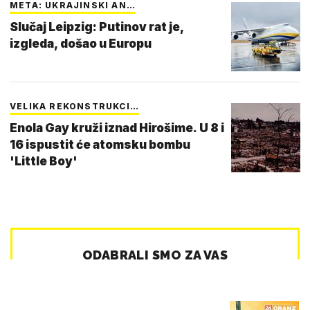
META: UKRAJINSKI AN…
Slučaj Leipzig: Putinov rat je,
izgleda, došao u Europu
VELIKA REKONSTRUKCI…
Enola Gay kruži iznad Hirošime. U 8 i
16 ispustit će atomsku bombu
'Little Boy'