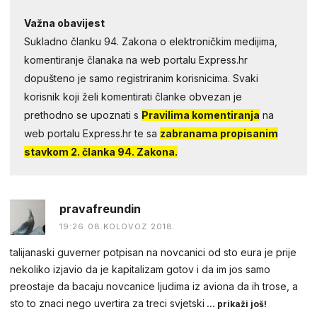
Važna obavijest
Sukladno članku 94. Zakona o elektroničkim medijima,
komentiranje članaka na web portalu Express.hr
dopušteno je samo registriranim korisnicima. Svaki
korisnik koji želi komentirati članke obvezan je
prethodno se upoznati s
Pravilima komentiranja
na
web portalu Express.hr te sa
zabranama propisanim
stavkom 2. članka 94. Zakona.
pravafreundin
19:26 08.KOLOVOZ 2018.
talijanaski guverner potpisan na novcanici od sto eura je prije
nekoliko izjavio da je kapitalizam gotov i da im jos samo
preostaje da bacaju novcanice ljudima iz aviona da ih trose, a
sto to znaci nego uvertira za treci svjetski
... prikaži još!