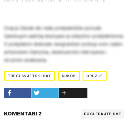
lokalni sukobi mogli prerasti u Treći svjetski rat.
Ovaj je članak dio naše pretplatničke ponude.
Cjelokupni sadržaj dostupan je isključivo pretplatnicima.
S pretplatom dobivate neograničen pristup svim našim
arhiviranim člancima, ekskluzivnim intervjuima i
stručnim analizama.
TREĆI SVJETSKI RAT
SUKOB
ORUŽJE
KOMENTARI 2
POGLEDAJTE SVE