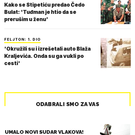
Kako se Stipetiću predao Čedo
Bulat: 'Tuđman je htio da se
prerušim u ženu'
FELJTON: 1. DIO
'Okružili su i izrešetali auto Blaža
Kraljevića. Onda su ga vukli po
cesti'