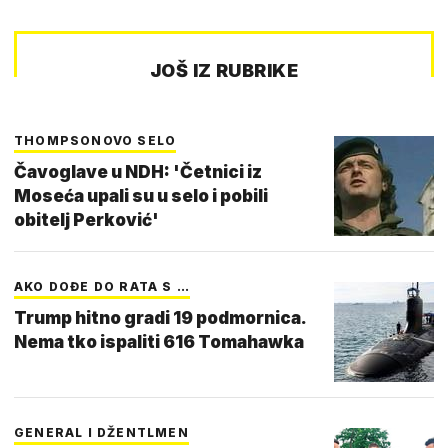
JOŠ IZ RUBRIKE
THOMPSONOVO SELO
Čavoglave u NDH: 'Četnici iz
Moseća upali su u selo i pobili
obitelj Perković'
AKO DOĐE DO RATA S …
Trump hitno gradi 19 podmornica.
Nema tko ispaliti 616 Tomahawka
GENERAL I DŽENTLMEN