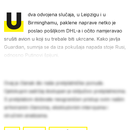
U
dva odvojena slučaja, u Leipzigu i u
Birminghamu, paklene naprave netko je
poslao pošiljkom DHL-a i očito namjeravao
srušiti avion u koji su trebale biti ukrcane. Kako javlja
Guardian, sumnja se da iza pokušaja napada stoje Rusi,
odnosno Putinovi špijuni.
Ovaj je članak dio naše pretplatničke ponude.
Cjelokupni sadržaj dostupan je isključivo pretplatnicima.
S pretplatom dobivate neograničen pristup svim našim
arhiviranim člancima, ekskluzivnim intervjuima i
stručnim analizama.