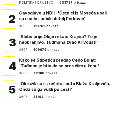
POLITIKA I DRUŠTVO
283727
prikaza
Čavoglave u NDH: 'Četnici iz Moseća upali
2
su u selo i pobili obitelj Perković'
360°
113762
prikaza
'Slobo prije Oluje rekao: Krajina? To je
3
neobranjivo. Tuđmana zvao Krivousti'
360°
109676
prikaza
Kako se Stipetiću predao Čedo Bulat:
4
'Tuđman je htio da se prerušim u ženu'
360°
42380
prikaza
'Okružili su i izrešetali auto Blaža Kraljevića.
5
Onda su ga vukli po cesti'
360°
35194
prikaza