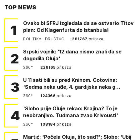
TOP NEWS
FACEBOOKA
Ovako bi SFRJ izgledala da se ostvario Titov
1
plan: Od Klagenfurta do Istanbula!
POLITIKA I DRUŠTVO
281767
prikaza
Srpski vojnik: '12 dana nismo znali da se
2
dogodila Oluja'
360°
226165
prikaza
U 11 sati bili su pred Kninom. Gotovina:
3
'Sedma neka uđe, 4. gardijska neka g…
360°
124366
prikaza
'Slobo prije Oluje rekao: Krajina? To je
4
neobranjivo. Tuđmana zvao Krivousti'
360°
108184
prikaza
Martić: 'Počela Oluja, što sad?'; Slobo: 'Ubij