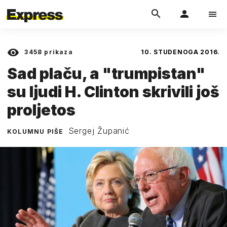
3458
prikaza
10. STUDENOGA 2016.
Sad plaču, a "trumpistan"
su ljudi H. Clinton skrivili još
proljetos
Sergej Županić
KOLUMNU PIŠE