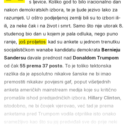
s ljevice. Koliko god to bilo iracionalno dan
nakon demokratskih izbora, te je ljude jezivo lako za
razumjeti. U oštro podijeljenoj zemlji bili su to izbori ili-
ili, za neke čak i na život i smrt. Samo što nije utorak 8.
studenog bio dan u kojem je pala odluka, nego puno
ranije,
još proljetos
kad su ankete u jednom trenutku
socijalističkom wanabe kandidatu demokrata
Bernieju
Sandersu
davale prednost nad
Donaldom Trumpom
od čak
55 prema 37 posto
. To je toliko tektonska
razlika da je apsolutno nikakve šanske ne bi imao
premostiti nikakav povijesni gaf, poput višetjednih
anketa američkih mainstream medija koje su kritično
promašile ishod predsjedničkih izbora.
Hillary Clinton
,
istodobno, ne bi čovjek vjerovao, već tad je prema
anketama pred Trumpom vodila otprilike isto onako
sramežljivo kao što su joj predviđali sve do prije neki