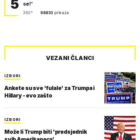
5
se!'
360°
98833
prikaza
VEZANI ČLANCI
IZBORI
Ankete su sve 'fulale' za Trumpa i
Hillary - evo zašto
IZBORI
Može li Trump biti 'predsjednik
svih Amerikanaca'