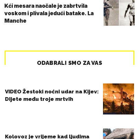
Kći mesara naočale je zabrtvila
voskom i plivala jedući batake. La
Manche