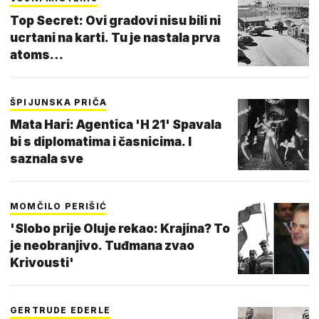
Top Secret: Ovi gradovi nisu bili ni
ucrtani na karti. Tu je nastala prva
atoms…
ŠPIJUNSKA PRIČA
Mata Hari: Agentica 'H 21' Spavala
bi s diplomatima i časnicima. I
saznala sve
MOMČILO PERIŠIĆ
'Slobo prije Oluje rekao: Krajina? To
je neobranjivo. Tuđmana zvao
Krivousti'
GERTRUDE EDERLE