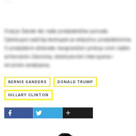
dan.
Ovaj je članak dio naše pretplatničke ponude.
Cjelokupni sadržaj dostupan je isključivo pretplatnicima.
S pretplatom dobivate neograničen pristup svim našim
arhiviranim člancima, ekskluzivnim intervjuima i
stručnim analizama.
BERNIE SANDERS
DONALD TRUMP
HILLARY CLINTON