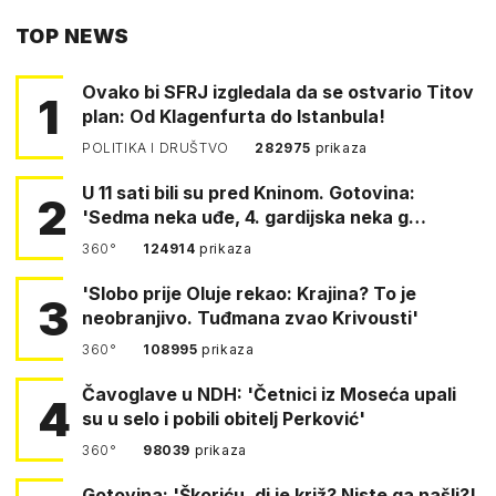
PUTEM
TOP NEWS
FACEBOOKA
Ovako bi SFRJ izgledala da se ostvario Titov
1
plan: Od Klagenfurta do Istanbula!
POLITIKA I DRUŠTVO
282975
prikaza
U 11 sati bili su pred Kninom. Gotovina:
2
'Sedma neka uđe, 4. gardijska neka g…
360°
124914
prikaza
'Slobo prije Oluje rekao: Krajina? To je
3
neobranjivo. Tuđmana zvao Krivousti'
360°
108995
prikaza
Čavoglave u NDH: 'Četnici iz Moseća upali
4
su u selo i pobili obitelj Perković'
360°
98039
prikaza
Gotovina: 'Škoriću, di je križ? Niste ga našli?!