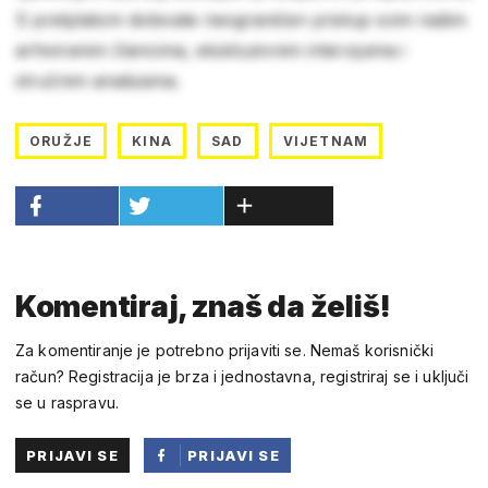
S pretplatom dobivate neograničen pristup svim našim
arhiviranim člancima, ekskluzivnim intervjuima i
stručnim analizama.
ORUŽJE
KINA
SAD
VIJETNAM
Komentiraj, znaš da želiš!
Za komentiranje je potrebno prijaviti se. Nemaš korisnički
račun? Registracija je brza i jednostavna, registriraj se i uključi
se u raspravu.
PRIJAVI SE
PRIJAVI SE