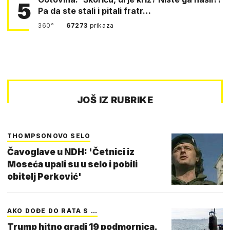
5
Pa da ste stali i pitali fratr…
360°
67273
prikaza
JOŠ IZ RUBRIKE
THOMPSONOVO SELO
Čavoglave u NDH: 'Četnici iz
Moseća upali su u selo i pobili
obitelj Perković'
AKO DOĐE DO RATA S …
Trump hitno gradi 19 podmornica.