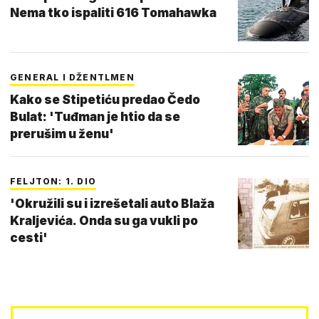
Nema tko ispaliti 616 Tomahawka
GENERAL I DŽENTLMEN
Kako se Stipetiću predao Čedo
Bulat: 'Tuđman je htio da se
prerušim u ženu'
FELJTON: 1. DIO
'Okružili su i izrešetali auto Blaža
Kraljevića. Onda su ga vukli po
cesti'