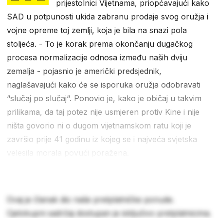
prijestolnici Vijetnama, priopćavajući kako
SAD u potpunosti ukida zabranu prodaje svog oružja i
vojne opreme toj zemlji, koja je bila na snazi pola
stoljeća. - To je korak prema okončanju dugačkog
procesa normalizacije odnosa između naših dviju
zemalja - pojasnio je američki predsjednik,
naglašavajući kako će se isporuka oružja odobravati
“slučaj po slučaj“. Ponovio je, kako je običaj u takvim
prilikama, da taj potez nije usmjeren protiv Kine i nije
ništa govorio ni o dugom vijetnamskom ratu koji je
završio prije 41 godinu iz kojeg se i najveća svjetska
velesila morala povući poražena.
Ovaj je članak dio naše pretplatničke ponude.
Cjelokupni sadržaj dostupan je isključivo pretplatnicima.