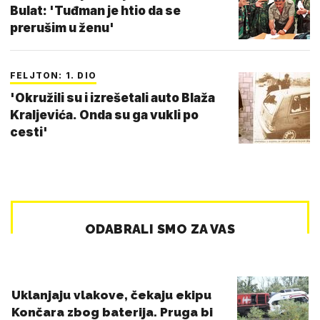
Bulat: 'Tuđman je htio da se
prerušim u ženu'
FELJTON: 1. DIO
'Okružili su i izrešetali auto Blaža
Kraljevića. Onda su ga vukli po
cesti'