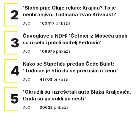
'Slobo prije Oluje rekao: Krajina? To je
2
neobranjivo. Tuđmana zvao Krivousti'
360°
109417
prikaza
Čavoglave u NDH: 'Četnici iz Moseća upali
3
su u selo i pobili obitelj Perković'
360°
108975
prikaza
Kako se Stipetiću predao Čedo Bulat:
4
'Tuđman je htio da se prerušim u ženu'
360°
41703
prikaza
'Okružili su i izrešetali auto Blaža Kraljevića.
5
Onda su ga vukli po cesti'
360°
30622
prikaza