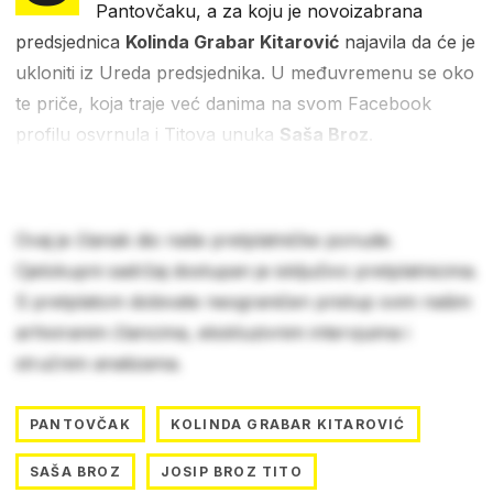
Pantovčaku, a za koju je novoizabrana
predsjednica
Kolinda Grabar Kitarović
najavila da će je
ukloniti iz Ureda predsjednika. U međuvremenu se oko
te priče, koja traje već danima na svom Facebook
profilu osvrnula i Titova unuka
Saša Broz
.
Ovaj je članak dio naše pretplatničke ponude.
Cjelokupni sadržaj dostupan je isključivo pretplatnicima.
S pretplatom dobivate neograničen pristup svim našim
arhiviranim člancima, ekskluzivnim intervjuima i
stručnim analizama.
PANTOVČAK
KOLINDA GRABAR KITAROVIĆ
SAŠA BROZ
JOSIP BROZ TITO