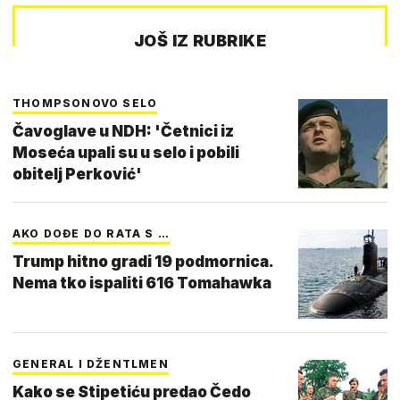
JOŠ IZ RUBRIKE
THOMPSONOVO SELO
Čavoglave u NDH: 'Četnici iz
Moseća upali su u selo i pobili
obitelj Perković'
AKO DOĐE DO RATA S …
Trump hitno gradi 19 podmornica.
Nema tko ispaliti 616 Tomahawka
GENERAL I DŽENTLMEN
Kako se Stipetiću predao Čedo