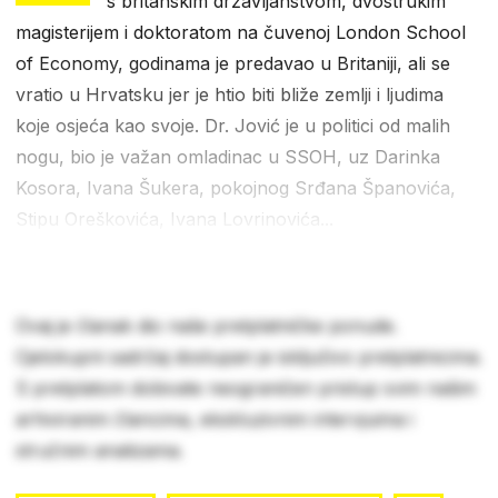
s britanskim državljanstvom, dvostrukim
magisterijem i doktoratom na čuvenoj London School
of Economy, godinama je predavao u Britaniji, ali se
vratio u Hrvatsku jer je htio biti bliže zemlji i ljudima
koje osjeća kao svoje. Dr. Jović je u politici od malih
nogu, bio je važan omladinac u SSOH, uz Darinka
Kosora, Ivana Šukera, pokojnog Srđana Španovića,
Stipu Oreškovića, Ivana Lovrinovića...
Ovaj je članak dio naše pretplatničke ponude.
Cjelokupni sadržaj dostupan je isključivo pretplatnicima.
S pretplatom dobivate neograničen pristup svim našim
arhiviranim člancima, ekskluzivnim intervjuima i
stručnim analizama.