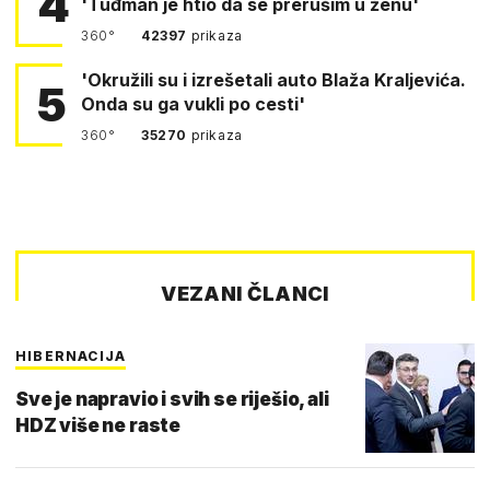
4
'Tuđman je htio da se prerušim u ženu'
360°
42397
prikaza
'Okružili su i izrešetali auto Blaža Kraljevića.
5
Onda su ga vukli po cesti'
360°
35270
prikaza
VEZANI ČLANCI
HIBERNACIJA
Sve je napravio i svih se riješio, ali
HDZ više ne raste