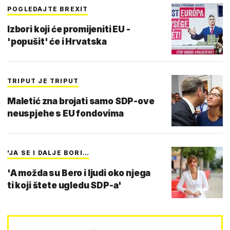
POGLEDAJTE BREXIT
Izbori koji će promijeniti EU -
'popušit' će i Hrvatska
TRIPUT JE TRIPUT
Maletić zna brojati samo SDP-ove
neuspjehe s EU fondovima
'JA SE I DALJE BORI…
'A možda su Bero i ljudi oko njega
ti koji štete ugledu SDP-a'