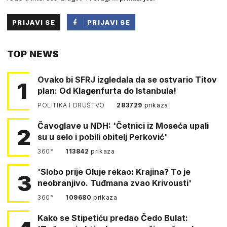
PRIJAVI SE
PRIJAVI SE
PUTEM
TOP NEWS
FACEBOOKA
Ovako bi SFRJ izgledala da se ostvario Titov
1
plan: Od Klagenfurta do Istanbula!
POLITIKA I DRUŠTVO
283729
prikaza
Čavoglave u NDH: 'Četnici iz Moseća upali
2
su u selo i pobili obitelj Perković'
360°
113842
prikaza
'Slobo prije Oluje rekao: Krajina? To je
3
neobranjivo. Tuđmana zvao Krivousti'
360°
109680
prikaza
Kako se Stipetiću predao Čedo Bulat: