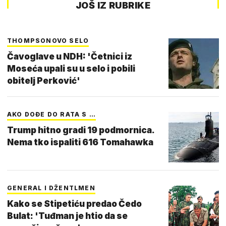
JOŠ IZ RUBRIKE
THOMPSONOVO SELO
Čavoglave u NDH: 'Četnici iz
Moseća upali su u selo i pobili
obitelj Perković'
AKO DOĐE DO RATA S …
Trump hitno gradi 19 podmornica.
Nema tko ispaliti 616 Tomahawka
GENERAL I DŽENTLMEN
Kako se Stipetiću predao Čedo
Bulat: 'Tuđman je htio da se