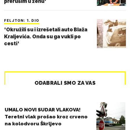
prerušim u ženu'
FELJTON: 1. DIO
'Okružili su i izrešetali auto Blaža
Kraljevića. Onda su ga vukli po
cesti'