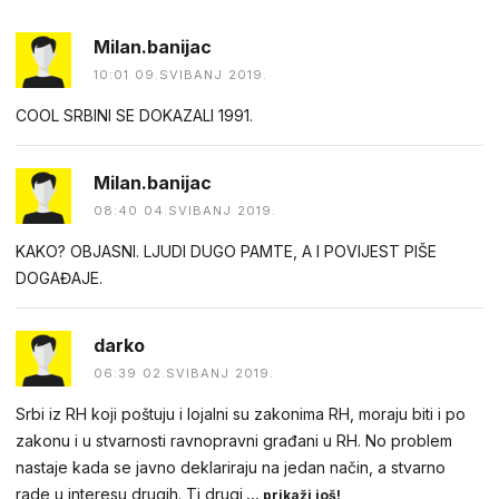
Milan.banijac
10:01 09.SVIBANJ 2019.
COOL SRBINI SE DOKAZALI 1991.
Milan.banijac
08:40 04.SVIBANJ 2019.
KAKO? OBJASNI. LJUDI DUGO PAMTE, A I POVIJEST PIŠE
DOGAĐAJE.
darko
06:39 02.SVIBANJ 2019.
Srbi iz RH koji poštuju i lojalni su zakonima RH, moraju biti i po
zakonu i u stvarnosti ravnopravni građani u RH. No problem
nastaje kada se javno deklariraju na jedan način, a stvarno
rade u interesu drugih. Ti drugi
... prikaži još!