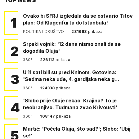
TOP NEWS
FACEBOOKA
Ovako bi SFRJ izgledala da se ostvario Titov
1
plan: Od Klagenfurta do Istanbula!
POLITIKA I DRUŠTVO
281668
prikaza
Srpski vojnik: '12 dana nismo znali da se
2
dogodila Oluja'
360°
226113
prikaza
U 11 sati bili su pred Kninom. Gotovina:
3
'Sedma neka uđe, 4. gardijska neka g…
360°
124338
prikaza
'Slobo prije Oluje rekao: Krajina? To je
4
neobranjivo. Tuđmana zvao Krivousti'
360°
108147
prikaza
Martić: 'Počela Oluja, što sad?'; Slobo: 'Ubij
5
se!'