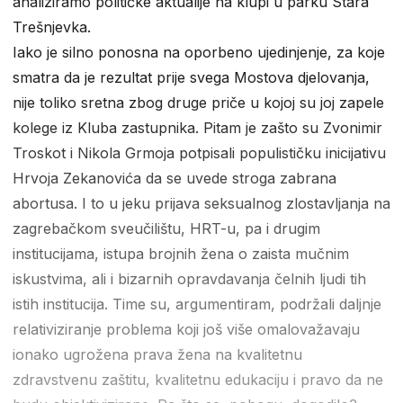
analiziramo političke aktualije na klupi u parku Stara
Trešnjevka.
Iako je silno ponosna na oporbeno ujedinjenje, za koje
smatra da je rezultat prije svega Mostova djelovanja,
nije toliko sretna zbog druge priče u kojoj su joj zapele
kolege iz Kluba zastupnika. Pitam je zašto su Zvonimir
Troskot i Nikola Grmoja potpisali populističku inicijativu
Hrvoja Zekanovića da se uvede stroga zabrana
abortusa. I to u jeku prijava seksualnog zlostavljanja na
zagrebačkom sveučilištu, HRT-u, pa i drugim
institucijama, istupa brojnih žena o zaista mučnim
iskustvima, ali i bizarnih opravdavanja čelnih ljudi tih
istih institucija. Time su, argumentiram, podržali daljnje
relativiziranje problema koji još više omalovažavaju
ionako ugrožena prava žena na kvalitetnu
zdravstvenu zaštitu, kvalitetnu edukaciju i pravo da ne