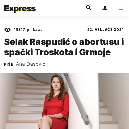
15317
prikaza
22. VELJAČE 2021.
Selak Raspudić o abortusu i
spački Troskota i Grmoje
Ana Dasović
PIŠE