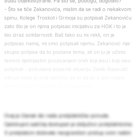
budu objektivizirane. Pa što se, pobogu, dogodilo?
- Što se tiče Zekanovića, mislim da se radi o nekakvom
spinu. Kolege Troskot i Grmoja su potpisali Zekanoviću
zato što je on njima potpisao inicijativu za HGK i to je
bio izraz solidarnosti. Baš tako su mi rekli, on je
potpisao nama, mi smo potpisali njemu. Zekanović nije
skupio potpise da to postane tema, ali on ju je učinio
temom djetinjastim prozivanjem onih koji jesu i koji nisu
potpisali - pokušava pojasniti situaciju Selak Raspudić
ističući kako je ona načelno za to da se o bilo kojem
pitanju otvori mogućnost za raspravu.
Ovaj je članak dio naše pretplatničke ponude.
Cjelokupni sadržaj dostupan je isključivo pretplatnicima.
S pretplatom dobivate neograničen pristup svim našim