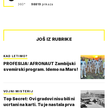
360°
98819
prikaza
JOŠ IZ RUBRIKE
KAD LETIMO?
PROFESIJA: AFRONAUT Zambijski
svemirski program. Idemo na Mars!
VOJNI MISTERIJ
Top Secret: Ovi gradovi nisu bili ni
ucrtani na karti. Tu je nastala prva