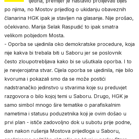
tjedna, premijer je nastavio prolijevati bijes
po njima, no Mostov prijedlog o ukidanju obaveznih
članarina HGK ipak je stavljen na glasanje. Nije prošao,
očekivano. Marija Selak Raspudić to ipak smatra
velikom pobjedom Mosta.
- Oporba se ujedinila oko demokratske procedure, koja
nije kakva bi trebala biti u Saboru jer se poslovnik
često zloupotrebljava kako bi se ušutkala oporba. I to
je nevjerojatna stvar. Cijela oporba se ujedinila, nije bilo
kvoruma i pokazali smo da se može postići
nadstranačko jedinstvo u stvarima koje su preduvjet
razgovora o bilo kojoj temi u Saboru. Drugo, HGK je
samo simbol mnogo šire tematike o parafiskalnim
nametima i statusu poduzetnika koji je ovim došao u
prvi plan - ističe zadovoljno dok u subotu prije podne,
dan nakon rušenja Mostova prijedloga u Saboru,