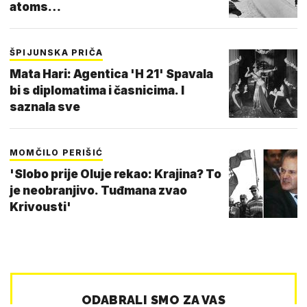
atoms…
ŠPIJUNSKA PRIČA
Mata Hari: Agentica 'H 21' Spavala
bi s diplomatima i časnicima. I
saznala sve
MOMČILO PERIŠIĆ
'Slobo prije Oluje rekao: Krajina? To
je neobranjivo. Tuđmana zvao
Krivousti'