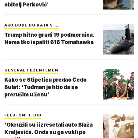
obitelj Perković'
AKO DOĐE DO RATA S …
Trump hitno gradi 19 podmornica.
Nema tko ispaliti 616 Tomahawka
GENERAL I DŽENTLMEN
Kako se Stipetiću predao Čedo
Bulat: 'Tuđman je htio da se
prerušim u ženu'
FELJTON: 1. DIO
'Okružili su i izrešetali auto Blaža
Kraljevića. Onda su ga vukli po