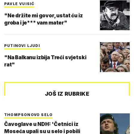
PAVLE VUISIĆ
"Ne držite mi govor, ustat ću iz
groba i je*** vam mater"
PUTINOVI LJUDI
"Na Balkanu izbija Treći svjetski
rat"
JOŠ IZ RUBRIKE
THOMPSONOVO SELO
Čavoglave u NDH: 'Četnici iz
Moseća upali su u selo i pobili