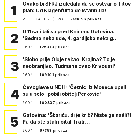
Ovako bi SFRJ izgledala da se ostvario Titov
1
plan: Od Klagenfurta do Istanbula!
POLITIKA I DRUŠTVO
283096
prikaza
U 11 sati bili su pred Kninom. Gotovina:
2
'Sedma neka uđe, 4. gardijska neka g…
360°
125010
prikaza
'Slobo prije Oluje rekao: Krajina? To je
3
neobranjivo. Tuđmana zvao Krivousti'
360°
109101
prikaza
Čavoglave u NDH: 'Četnici iz Moseća upali
4
su u selo i pobili obitelj Perković'
360°
100307
prikaza
Gotovina: 'Škoriću, di je križ? Niste ga našli?!
5
Pa da ste stali i pitali fratr…
360°
67353
prikaza