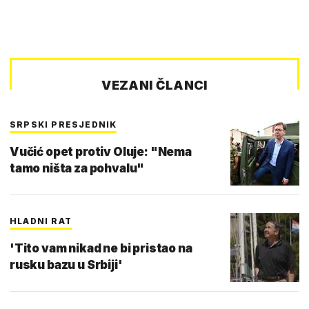
VEZANI ČLANCI
SRPSKI PRESJEDNIK
Vučić opet protiv Oluje: "Nema
tamo ništa za pohvalu"
HLADNI RAT
'Tito vam nikad ne bi pristao na
rusku bazu u Srbiji'