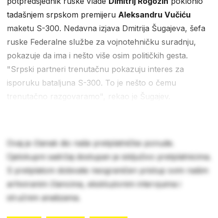
potpredsjednik ruske vlade
Dimitrij Rogozin
poklonio
tadašnjem srpskom premijeru
Aleksandru Vučiću
maketu S-300. Nedavna izjava Dmitrija Šugajeva, šefa
ruske Federalne službe za vojnotehničku suradnju,
pokazuje da ima i nešto više osim političkih gesta.
"Srpski partneri trenutačnu pokazuju interes za
isporuku bataljuna S-300. To je nešto o čemu
trenutačno razgovaramo", rekao je Šugajev.
Ovaj je članak dio naše pretplatničke ponude.
Cjelokupni sadržaj dostupan je isključivo pretplatnicima.
S pretplatom dobivate neograničen pristup svim našim
arhiviranim člancima, ekskluzivnim intervjuima i
stručnim analizama.