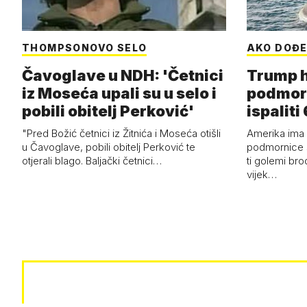
THOMPSONOVO SELO
AKO DOĐE
Čavoglave u NDH: 'Četnici
Trump h
iz Moseća upali su u selo i
podmor
pobili obitelj Perković'
ispalit
"Pred Božić četnici iz Žitnića i Moseća otišli
Amerika ima 
u Čavoglave, pobili obitelj Perković te
podmornice 
otjerali blago. Baljački četnici…
ti golemi bro
vijek…