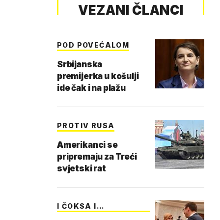
VEZANI ČLANCI
POD POVEĆALOM
Srbijanska
premijerka u košulji
ide čak i na plažu
PROTIV RUSA
Amerikanci se
pripremaju za Treći
svjetski rat
I ČOKSA I
BOMBONIJE…