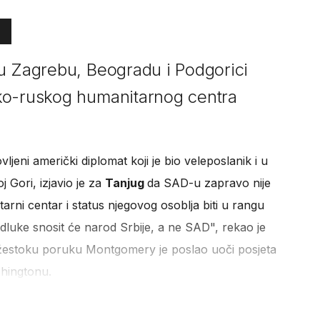
u Zagrebu, Beogradu i Podgorici
ko-ruskog humanitarnog centra
vljeni američki diplomat koji je bio veleposlanik i u
oj Gori, izjavio je za
Tanjug
da SAD-u zapravo nije
tarni centar i status njegovog osoblja biti u rangu
odluke snosit će narod Srbije, a ne SAD", rekao je
estoku poruku Montgomery je poslao uoči posjeta
hingtonu.