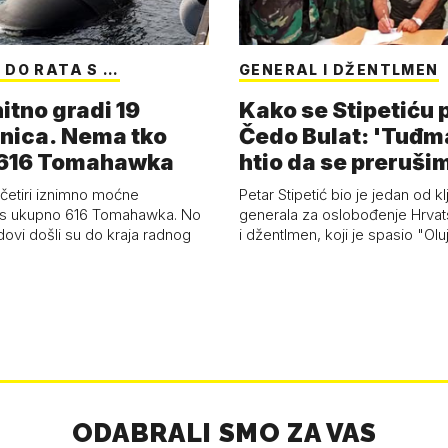
 DO RATA S …
GENERAL I DŽENTLMEN
itno gradi 19
Kako se Stipetiću
nica. Nema tko
Čedo Bulat: 'Tuđm
i 616 Tomahawka
htio da se preruši
ženu'
četiri iznimno moćne
Petar Stipetić bio je jedan od kl
s ukupno 616 Tomahawka. No
generala za oslobođenje Hrvat
dovi došli su do kraja radnog
i džentlmen, koji je spasio "Ol