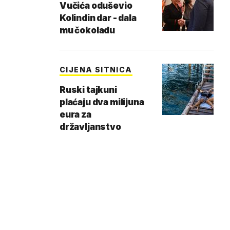
Vučića oduševio
Kolindin dar - dala
mu čokoladu
CIJENA SITNICA
Ruski tajkuni
plaćaju dva milijuna
eura za
državljanstvo