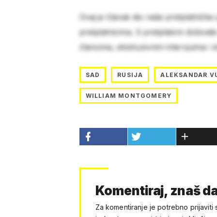
Ovaj je članak dio naše pretplatničke
pretplatnicima. S pretplatom dobivat
člancima, ekskluzivnim intervjuima i 
SAD
RUSIJA
ALEKSANDAR V
WILLIAM MONTGOMERY
Komentiraj, znaš da
Za komentiranje je potrebno prijaviti 