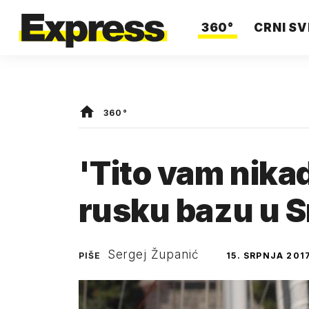
360°
CRNI SV
360°
'Tito vam nikad
rusku bazu u Sr
Sergej Županić
PIŠE
15. SRPNJA 2017