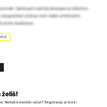
 ponude. Cjelokupni sadržaj dostupan je isključivo
e neograničen pristup svim našim arhiviranim
stručnim analizama.
UČIĆ
 želiš!
se. Nemaš korisnički račun? Registracija je brza i