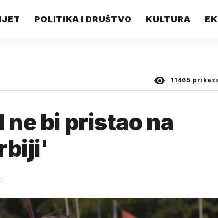
IJET
POLITIKA I DRUŠTVO
KULTURA
EK
11465
prikaz
 ne bi pristao na
biji'
.