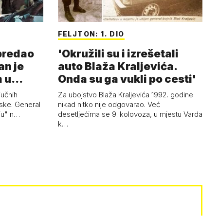
FELJTON: 1. DIO
 predao
'Okružili su i izrešetali
an je
auto Blaža Kraljevića.
m u
Onda su ga vukli po cesti'
jučnih
Za ubojstvo Blaža Kraljevića 1992. godine
ske. General
nikad nitko nije odgovarao. Već
uju" n…
desetljećima se 9. kolovoza, u mjestu Varda
k…