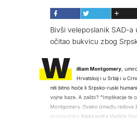
Bivši veleposlanik SAD-a 
očitao bukvicu zbog Srps
W
illiam Montgomery
, umiro
Hrvatskoj i u Srbiji i u Crn
niti bitno hoće li Srpsko-ruski humani
vojne baze. A zašto? "Implikacije te 
Montgomery. Ovako između redova ž
predsjednika
Aleksandra Vučića
Was