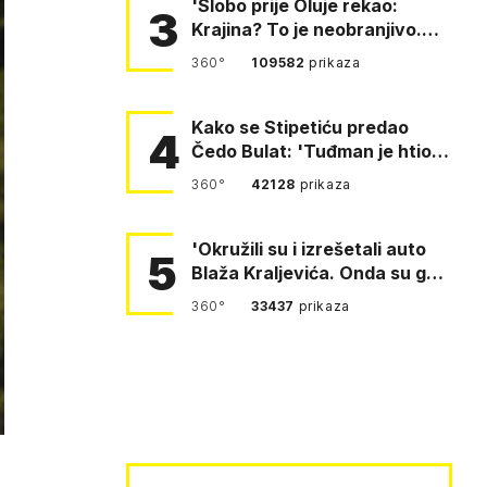
'Slobo prije Oluje rekao:
3
Krajina? To je neobranjivo.
Tuđmana zvao Krivousti'
360°
109582
prikaza
Kako se Stipetiću predao
4
Čedo Bulat: 'Tuđman je htio
da se prerušim u ženu'
360°
42128
prikaza
'Okružili su i izrešetali auto
5
Blaža Kraljevića. Onda su ga
vukli po cesti'
360°
33437
prikaza