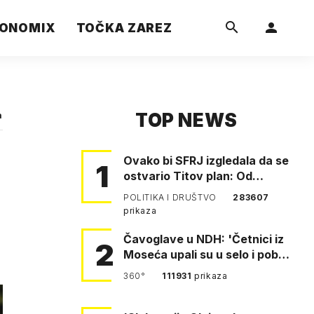
ONOMIX
TOČKA ZAREZ
TOP NEWS
a
Ovako bi SFRJ izgledala da se
1
ostvario Titov plan: Od
Klagenfurta do Istanbula!
POLITIKA I DRUŠTVO
283607
prikaza
Čavoglave u NDH: 'Četnici iz
2
Moseća upali su u selo i pobili
obitelj Perković'
360°
111931
prikaza